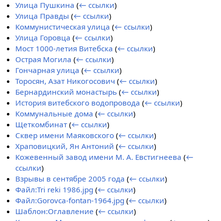
Улица Пушкина
(
← ссылки
)
Улица Правды
(
← ссылки
)
Коммунистическая улица
(
← ссылки
)
Улица Горовца
(
← ссылки
)
Мост 1000-летия Витебска
(
← ссылки
)
Острая Могила
(
← ссылки
)
Гончарная улица
(
← ссылки
)
Торосян, Азат Никогосович
(
← ссылки
)
Бернардинский монастырь
(
← ссылки
)
История витебского водопровода
(
← ссылки
)
Коммунальные дома
(
← ссылки
)
Щеткомбинат
(
← ссылки
)
Сквер имени Маяковского
(
← ссылки
)
Храповицкий, Ян Антоний
(
← ссылки
)
Кожевенный завод имени М. А. Евстигнеева
(
←
ссылки
)
Взрывы в сентябре 2005 года
(
← ссылки
)
Файл:Tri reki 1986.jpg
(
← ссылки
)
Файл:Gorovca-fontan-1964.jpg
(
← ссылки
)
Шаблон:Оглавление
(
← ссылки
)