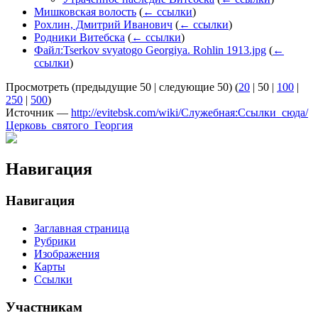
Мишковская волость
(
← ссылки
)
Рохлин, Дмитрий Иванович
(
← ссылки
)
Родники Витебска
(
← ссылки
)
Файл:Tserkov svyatogo Georgiya. Rohlin 1913.jpg
(
←
ссылки
)
Просмотреть (
предыдущие 50
|
следующие 50
) (
20
|
50
|
100
|
250
|
500
)
Источник —
http://evitebsk.com/wiki/Служебная:Ссылки_сюда/
Церковь_святого_Георгия
Навигация
Навигация
Заглавная страница
Рубрики
Изображения
Карты
Ссылки
Участникам