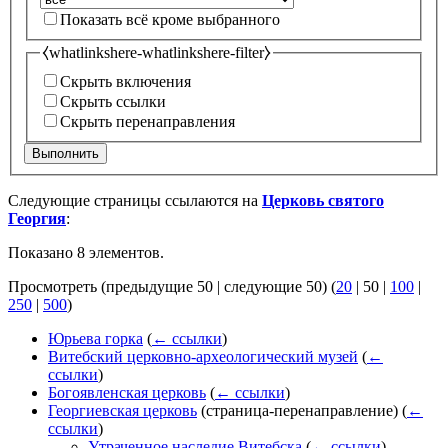
Показать всё кроме выбранного
⧼whatlinkshere-whatlinkshere-filter⧽
Скрыть включения
Скрыть ссылки
Скрыть перенаправления
Выполнить
Следующие страницы ссылаются на
Церковь святого
Георгия
:
Показано 8 элементов.
Просмотреть (
предыдущие 50
|
следующие 50
) (
20
|
50
|
100
|
250
|
500
)
Юрьева горка
(
← ссылки
)
Витебский церковно-археологический музей
(
←
ссылки
)
Богоявленская церковь
(
← ссылки
)
Георгиевская церковь
(страница-перенаправление)
(
←
ссылки
)
Утраченное наследие Витебска
(
← ссылки
)