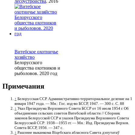
лесоустройства
. 2016
Витебское охотничье
хозяйство
Белорусского
общества охотников и
рыболовов. 2020 год
Примечания
↑
Белорусская ССР. Административно-территориальное деление на 1
января 1947 года. — Мн.: Гос. изд-во БССР, 1947. — 300 с. С. 88
↑
Указ Президиума Верховного Совета БССР от 16 июля 1954 г. Об
объединении сельских советов Витебской области // Сборник
законов Белорусской ССР и указов Президиума Верховного Совета
Белорусской ССР: 1938—1955 гг. — Мн.: Изд. Президиума Верхов.
Совета БССР, 1956. — 347 с.
↑
Рашэнне выканкома Віцебскага абласнога Савета дэпутатаў