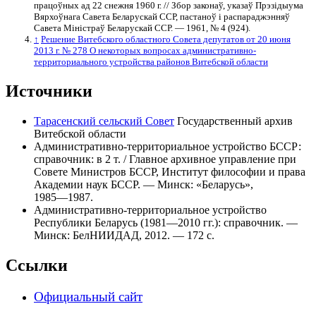
працоўных ад 22 снежня 1960 г. // Збор законаў, указаў Прэзідыума
Вярхоўнага Савета Беларускай ССР, пастаноў і распараджэнняў
Савета Міністраў Беларускай ССР. — 1961, № 4 (924).
↑
Решение Витебского областного Совета депутатов от 20 июня
2013 г. № 278 О некоторых вопросах административно-
территориального устройства районов Витебской области
Источники
Тарасенский сельский Совет
Государственный архив
Витебской области
Административно-территориальное устройство БССР:
справочник: в 2 т. / Главное архивное управление при
Совете Министров БССР, Институт философии и права
Академии наук БССР. — Минск: «Беларусь»,
1985―1987.
Административно-территориальное устройство
Республики Беларусь (1981—2010 гг.): справочник. —
Минск: БелНИИДАД, 2012. — 172 с.
Ссылки
Официальный сайт