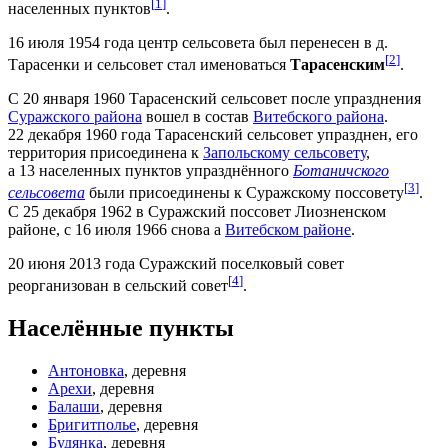
[
1
]
населенных пунктов
.
16 июля 1954 года центр сельсовета был перенесен в д.
[
2
]
Тарасенки и сельсовет стал именоваться
Тарасенским
.
С 20 января 1960 Тарасенский сельсовет после упразднения
Суражского района
вошел в состав
Витебского района
.
22 декабря 1960 года Тарасенский сельсовет упразднен, его
территория присоединена к
Запольскому сельсовету
,
а 13 населенных пунктов упразднённого
Ботаничского
[
3
]
сельсовета
были присоединены к Суражскому поссовету
.
С 25 декабря 1962 в Суражский поссовет Лиозненском
районе, с 16 июля 1966 снова а
Витебском районе
.
20 июня 2013 года Суражский поселковый совет
[
4
]
реорганизован в сельский совет
.
Населённые пункты
Антоновка
, деревня
Арехи
, деревня
Балаши
, деревня
Бригитполье
, деревня
Будянка
, деревня