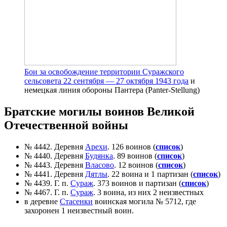
Бои за освобождение территории Суражского
сельсовета 22 сентября — 27 октября 1943 года
и
немецкая линия обороны Пантера (Panter-Stellung)
Братские могилы воинов Великой
Отечественной войны
№ 4442. Деревня
Арехи
. 126 воинов (
список
)
№ 4440. Деревня
Будянка
. 89 воинов (
список
)
№ 4443. Деревня
Власово
. 12 воинов (
список
)
№ 4441. Деревня
Дятлы
. 22 воина и 1 партизан (
список
)
№ 4439. Г. п.
Сураж
. 373 воинов и партизан (
список
)
№ 4467. Г. п.
Сураж
. 3 воина, из них 2 неизвестных
в деревне
Стасенки
воинская могила № 5712, где
захоронен 1 неизвестный воин.