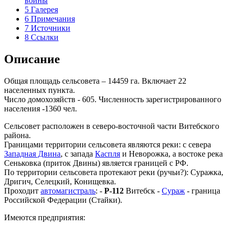
войны
5
Галерея
6
Примечания
7
Источники
8
Ссылки
Описание
Общая площадь сельсовета – 14459 га. Включает 22
населенных пункта.
Число домохозяйств - 605. Численность зарегистрированного
населения -1360 чел.
Сельсовет расположен в северо-восточной части Витебского
района.
Границами территории сельсовета являются реки: с севера
Западная Двина
, с запада
Каспля
и Неворожка, а востоке река
Сеньковка (приток Двины) является границей с РФ.
По территории сельсовета протекают реки (ручьи?): Суражка,
Дригич, Селецкий, Конищевка.
Проходит
автомагистраль
: -
Р-112
Витебск -
Сураж
- граница
Российской Федерации (Стайки).
Имеются предприятия: