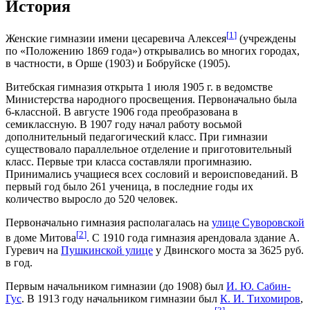
История
[
1
]
Женские гимназии имени цесаревича Алексея
(учреждены
по «Положению 1869 года») открывались во многих городах,
в частности, в Орше (1903) и Бобруйске (1905).
Витебская гимназия открыта 1 июля 1905 г. в ведомстве
Министерства народного просвещения. Первоначально была
6-классной. В августе 1906 года преобразована в
семиклассную. В 1907 году начал работу восьмой
дополнительный педагогический класс. При гимназии
существовало параллельное отделение и приготовительный
класс. Первые три класса составляли прогимназию.
Принимались учащиеся всех сословий и вероисповеданий. В
первый год было 261 ученица, в последние годы их
количество выросло до 520 человек.
Первоначально гимназия располагалась на
улице Суворовской
[
2
]
в доме Митова
. С 1910 года гимназия арендовала здание А.
Гуревич на
Пушкинской улице
у Двинского моста за 3625 руб.
в год.
Первым начальником гимназии (до 1908) был
И. Ю. Сабин-
Гус
. В 1913 году начальником гимназии был
К. И. Тихомиров
,