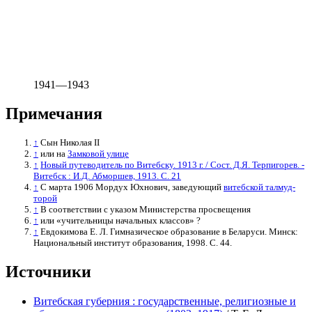
1941—1943
Примечания
↑
Сын Николая II
↑
или на
Замковой улице
↑
Новый путеводитель по Витебску. 1913 г. / Сост. Д.Я. Терпигорев. -
Витебск : И.Д. Абморшев, 1913. С. 21
↑
С марта 1906 Мордух Юхнович, заведующий
витебской талмуд-
торой
↑
В соответствии с указом Министерства просвещения
↑
или «учительницы начальных классов» ?
↑
Евдокимова Е. Л. Гимназическое образование в Беларуси. Минск:
Национальный институт образования, 1998. С. 44.
Источники
Витебская губерния : государственные, религиозные и