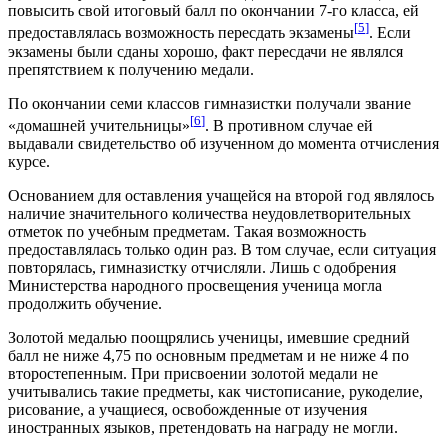
повысить свой итоговый балл по окончании 7-го класса, ей
[
5
]
предоставлялась возможность пересдать экзамены
. Если
экзамены были сданы хорошо, факт пересдачи не являлся
препятствием к получению медали.
По окончании семи классов гимназистки получали звание
[
6
]
«домашней учительницы»
. В противном случае ей
выдавали свидетельство об изученном до момента отчисления
курсе.
Основанием для оставления учащейся на второй год являлось
наличие значительного количества неудовлетворительных
отметок по учебным предметам. Такая возможность
предоставлялась только один раз. В том случае, если ситуация
повторялась, гимназистку отчисляли. Лишь с одобрения
Министерства народного просвещения ученица могла
продолжить обучение.
Золотой медалью поощрялись ученицы, имевшие средний
балл не ниже 4,75 по основным предметам и не ниже 4 по
второстепенным. При присвоении золотой медали не
учитывались такие предметы, как чистописание, рукоделие,
рисование, а учащиеся, освобожденные от изучения
иностранных языков, претендовать на награду не могли.