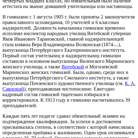
четвертых младших классах, но обязательным было наличие
аттестата на звание домашней учительницы или наставницы.
В гимназию с 1 августа 1905 г. были приняты 2 законоучителя
православного исповедания, 10 учителей и 6 классных
надзирателей. Должность начальника гимназии временно
исполнял инспектор народных училищ Витебской губернии
Яков Иванович Тарановский, главной надзирательницей
стала княжна Вера Владимировна Волконская (1874-...),
выпускница Петербургского Екатерининского института.
Первый состав учительниц и надзирательниц гимназии
составили в основном выпускницы Виленского Мариинского
женского училища, а также
Витебской
и Могилевской
Мариинских женских гимназий. Была, однако, среди них и
выпускница Петербургского Смольного института, а также
выпускница Пензенского художественного училища (см.
К. А.
Савицкий
), преподававшая чистописание. Ежегодно
кадровый состав гимназий тщательно избирался и
корректировался. К 1913 году в гимназии насчитывалось 39
преподавателей.
Каждые пять лет педагог сдавал обязательный экзамен на
подтверждение квалификации. За успехи и достижения
присваивалась степень, в соответствии с которой начислялась
определенная прибавка к жалованию. Один урок оплачивался