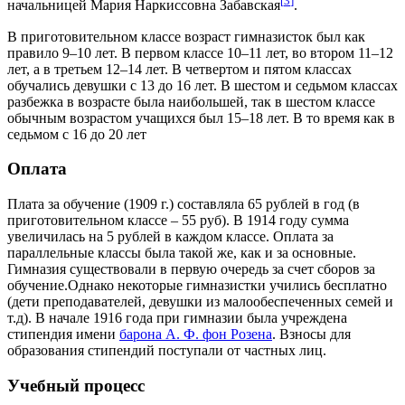
[
3
]
начальницей Мария Наркиссовна Забавская
.
В приготовительном классе возраст гимназисток был как
правило 9–10 лет. В первом классе 10–11 лет, во втором 11–12
лет, а в третьем 12–14 лет. В четвертом и пятом классах
обучались девушки с 13 до 16 лет. В шестом и седьмом классах
разбежка в возрасте была наибольшей, так в шестом классе
обычным возрастом учащихся был 15–18 лет. В то время как в
седьмом с 16 до 20 лет
Оплата
Плата за обучение (1909 г.) составляла 65 рублей в год (в
приготовительном классе – 55 руб). В 1914 году сумма
увеличилась на 5 рублей в каждом классе. Оплата за
параллельные классы была такой же, как и за основные.
Гимназия существовали в первую очередь за счет сборов за
обучение.Однако некоторые гимназистки учились бесплатно
(дети преподавателей, девушки из малообеспеченных семей и
т.д). В начале 1916 года при гимназии была учреждена
стипендия имени
барона А. Ф. фон Розена
. Взносы для
образования стипендий поступали от частных лиц.
Учебный процесс