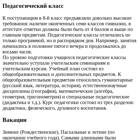
Педагогический класс
К поступающим в 8-й класс предъявляли довольно высокие
требования: наличие оконченных семи классов гимназии, в
аттестате отметки должны были быть от 4 баллов и выше по
главным предметам. Педагогические классы отличались не
только программой, но и распорядком дня. Например, занятия
начинались в половине пятого вечера и продолжались до
восьми часов.
По уровню подготовки учащихся педагогические классы
значительно уступали учительским семинариям и
учительским курсам. Учебный план состоял из
общеобразовательных и дополнительных предметов. К
общеобразовательным предметам относились гуманитарные
(русский язык, литература, история), естественнонаучные
дисциплины (география), математические (алгебра,
геометрия, тригонометрия) и специальные педагогические
(дидактика и т.д.). Курс педагогики состоял из трех разделов:
дидактики, физического, духовного воспитания.
Вакации
Зимние (Рождественские), Пасхальные и летние (по
окончании учебного года). Самыми длинными были