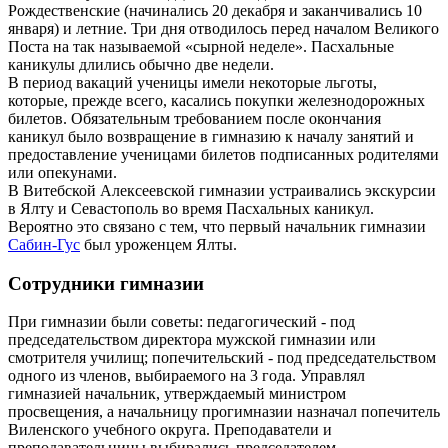
Рождественские (начинались 20 декабря и заканчивались 10
января) и летние. Три дня отводилось перед началом Великого
Поста на так называемой «сырной неделе». Пасхальные
каникулы длились обычно две недели.
В период вакаций ученицы имели некоторые льготы,
которые, прежде всего, касались покупки железнодорожных
билетов. Обязательным требованием после окончания
каникул было возвращение в гимназию к началу занятий и
предоставление ученицами билетов подписанных родителями
или опекунами.
В Витебской Алексеевской гимназии устраивались экскурсии
в Ялту и Севастополь во время Пасхальных каникул.
Вероятно это связано с тем, что первый начальник гимназии
Сабин-Гус
был уроженцем Ялты.
Сотрудники гимназии
При гимназии были советы: педагогический - под
председательством директора мужской гимназии или
смотрителя училищ; попечительский - под председательством
одного из членов, выбираемого на 3 года. Управлял
гимназией начальник, утверждаемый министром
просвещения, а начальницу прогимназии назначал попечитель
Виленского учебного округа. Преподаватели и
преподавательницы выбирались председателем