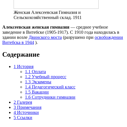
Женская Алексеевская Гимназия и
Сельскохозяйственный склад. 1911
Алексеевская женская гимназия
— среднее учебное
заведение в Витебске (1905-1917). С 1910 года находилась в
здании возле
Двинского моста
(разрушено при
освобождении
Витебска в 1944
).
Содержание
1
История
1.1
Оплата
1.2
Учебный процесс
1.3
Экзамены
1.4
Педагогический класс
1.5
Вакации
1.6
Сотрудники гимназии
2
Галерея
3
Примечания
4
Источники
5
Ссылки