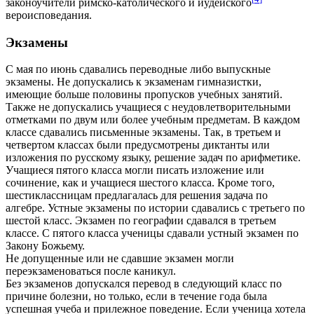
законоучители римско-католического и иудейского
вероисповедания.
Экзамены
С мая по июнь сдавались переводные либо выпускные
экзамены. Не допускались к экзаменам гимназистки,
имеющие больше половины пропусков учебных занятий.
Также не допускались учащиеся с неудовлетворительными
отметками по двум или более учебным предметам. В каждом
классе сдавались письменные экзамены. Так, в третьем и
четвертом классах были предусмотрены диктанты или
изложения по русскому языку, решение задач по арифметике.
Учащиеся пятого класса могли писать изложение или
сочинение, как и учащиеся шестого класса. Кроме того,
шестиклассницам предлагалась для решения задача по
алгебре. Устные экзамены по истории сдавались с третьего по
шестой класс. Экзамен по географии сдавался в третьем
классе. С пятого класса ученицы сдавали устный экзамен по
Закону Божьему.
Не допущенные или не сдавшие экзамен могли
переэкзаменоваться после каникул.
Без экзаменов допускался перевод в следующий класс по
причине болезни, но только, если в течение года была
успешная учеба и прилежное поведение. Если ученица хотела