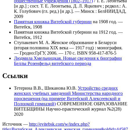
общественные учреждения (1802–1917)
/ Т. Е. Леонтьева
[и др.] ; сост. Т. Е. Леонтьева, Д. Л. Яцкевич ; редкол.: А.
К. Голубович (гл. ред.) [и др.]. — Минск : БелНИИДАД,
2009
Памятная книжка Витебской губернии
на 1908 год. —
Витебск, 1908
Памятная книжка Витебской губернии на 1912 год. —
Витебск, 1912
Ступакевич М. А. Женское образование в Беларуси
(вторая половина XIX века — 1917 год) : монография.
— Гродно:ГрГУ, 2006. — 170 с. ISBN 958-417-876-5
Людмила Хмельницкая. Новые сведения к биографии
Беллы Розенфельд витебского периода
Ссылки
Тетерина В.В., Шиканова Ю.В.
Устройство средних
женских учебных заведений Министерства народного
просвещения (на примере Витебской Алексеевской и
Полоцкой гимназий)
СОВРЕМЕННОЕ ОБРАЗОВАНИЕ
ВИТЕБЩИНЫ Научно-практический журнал №2(28)
2020
Источник —
http://evitebsk.com/w/index.php?
title=Витебская_Алексеевская_женская_гимназия&oldid=44587