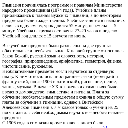
Гимназия подчинялась программе и правилам Министерства
народного просвещения (1874 года). Учебные планы
приближались к планам мужских гимназий, а по некоторым
предметам были тождественны. Учебные занятия в гимназиях
велись в одну смену, урок длился 55 минут, перемена — 5
минут. Учебная нагрузка составляла 27–29 часов в неделю.
Учебный год длился с 15 августа по июнь.
Все учебные предметы были разделены на две группы:
обязательные и необязательные. К первой группе относились:
Закон Божий, русский язык и словесность, история,
география, природоведение, арифметика, геометрия, физика,
чистописание, рукоделие.
Необязательные предметы могли изучаться за отдельную
плату. К ним относились: иностранные языки (немецкий и
французский, после 1906 г. латинский), рисование, пение,
танцы, музыка. В начале ХХ в. в женских гимназиях было
введено домоводство, гимнастика и гигиена. Плата за
обучение необязательным предметам входила в общую сумму
платы за обучение в гимназии, однако в Витебской
Алексеевской гимназии в 7-м классе только 6 учениц из 25
посчитали для себя необходимым изучать все необязательные
предметы.
С 1906 года в гимназии кроме православного были
[
4
]