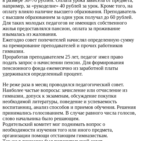
в размере 30–70 рублей. Оплата урока зависела от предмета,
например, за «рукоделие» 40 рублей за урок. Кроме того, на
оплату влияло наличие высшего образования. Преподаватель
с высшим образованием за один урок получал до 60 рублей.
Для таких молодых педагогов не имеющих собственного
жилья предоставлялся пансион, оплата за проживание
изымалась из жалования.
Ежегодно совет попечителей начислял определенную сумму
на премирование преподавателей и прочих работников
гимназии.
Проработав преподавателем 25 лет, педагог имел право
подать запрос о начислении пенсии. Для формирования
пенсионного фонда ежемесячно из заработной платы
удерживался определенный процент.
Не реже раза в месяц проводился педагогический совет.
Наиболее частые вопросы: зачисление или отчисление из
гимназии, допуск к экзаменам, обсуждение покупки
необходимой литературы, поведение и успеваемость
воспитанниц, анализ способов и приемов обучения. Решения
принимались голосованием. В случае равного числа голосов,
слово начальника было решающим.
Родительский комитет мог поднимать вопрос о
необходимости изучения того или иного предмета,
организации помощи отстающим гимназисткам.