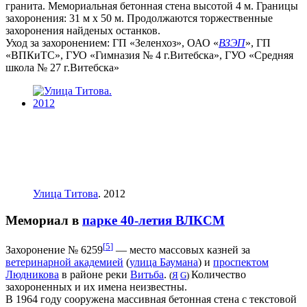
гранита. Мемориальная бетонная стена высотой 4 м. Границы
захоронения: 31 м х 50 м. Продолжаются торжественные
захоронения найденых останков.
Уход за захоронением: ГП «Зеленхоз», ОАО «
ВЗЭП
», ГП
«ВПКиТС», ГУО «Гимназия № 4 г.Витебска», ГУО «Средняя
школа № 27 г.Витебска»
Улица Титова
. 2012
Мемориал в
парке 40-летия ВЛКСМ
[
5
]
Захоронение № 6259
— место массовых казней за
ветеринарной академией
(
улица Баумана
) и
проспектом
Людникова
в районе реки
Витьба
.
Количество
(
Я
G
)
захороненных и их имена неизвестны.
В 1964 году сооружена массивная бетонная стена с текстовой