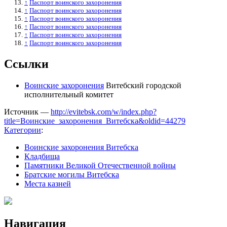
↑
Паспорт воинского захоронения
↑
Паспорт воинского захоронения
↑
Паспорт воинского захоронения
↑
Паспорт воинского захоронения
↑
Паспорт воинского захоронения
↑
Паспорт воинского захоронения
Ссылки
Воинские захоронения
Витебский городской
исполнительный комитет
Источник —
http://evitebsk.com/w/index.php?
title=Воинские_захоронения_Витебска&oldid=44279
Категории
:
Воинские захоронения Витебска
Кладбища
Памятники Великой Отечественной войны
Братские могилы Витебска
Места казней
Навигация