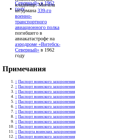
кладбище. Могила
штурмана
339-го
военно-
транспортного
авиационного полка
погибшего в
авиакатастрофе на
аэродроме «Витебск-
Северный»
в 1962
году
Примечания
↑
Паспорт воинского захоронения
↑
Паспорт воинского захоронения
↑
Паспорт воинского захоронения
↑
Паспорт воинского захоронения
↑
Паспорт воинского захоронения
↑
Паспорт воинского захоронения
↑
Паспорт воинского захоронения
↑
Паспорт воинского захоронения
↑
Паспорт воинского захоронения
↑
Паспорт воинского захоронения
↑
Паспорта воинских захоронения
↑
Паспорт воинского захоронения