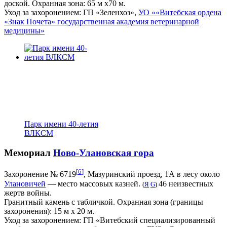
доской. Охранная зона: 65 м x70 м.
Уход за захоронением: ГП «Зеленхоз»,
УО ««Витебская ордена
«Знак Почета» государственная академия ветеринарной
медицины»
Парк имени 40-летия
ВЛКСМ
Мемориал
Ново-Улановская гора
[
6
]
Захоронение № 6719
, Мазуринский проезд, 1А в лесу около
Улановичей
— место массовых казней.
46 неизвестных
(
Я
G
)
жертв войны.
Гранитный камень с табличкой. Охранная зона (границы
захоронения): 15 м х 20 м.
Уход за захоронением: ГП «Витебский специализированный