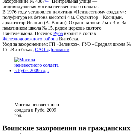
Захоронение № 4387
, Центральная улица —
индивидуальная могила неизвестного солдата.
В 1976 году установлен памятник «Неизвестному солдату»:
полуфигура из бетона высотой 4 м. Скульптор – Косицын.
архитектор Иванин (А. Ванин). Охранная зона: 2 м х 3 м. За
памятником школа № 15, рядом церковь святого
Пантелеймона. Посёлок
Руба
входит в состав
Железнодорожного района
Витебска.
Уход за захоронением: ГП «Зеленхоз», ГУО «Средняя школа №
15 г.Витебска»,
ОАО «Доломит»
.
Могила неизвестного
солдата в Рубе. 2009
год.
Воинские захоронения на гражданских