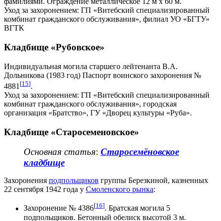
фамилиями. Ограждение металлическое 12 м х 60 м.
Уход за захоронением: ГП «Витебский специализированный
комбинат гражданского обслуживания», филиал УО «БГТУ»
ВГТК
Кладбище «Рубовское»
Индивидуальная могила старшего лейтенанта В.А.
Дольникова (1983 год) Паспорт воинского захоронения №
[
15
]
4881
.
Уход за захоронением: ГП «Витебский специализированный
комбинат гражданского обслуживания», городская
организация «Братство», ГУ «Дворец культуры «Руба».
Кладбище «Старосеменовское»
Основная статья
:
Старосемёновское
кладбище
Захоронения
подпольщиков
группы Березкиной, казненных
22 сентября 1942 года у
Смоленского рынка
:
[
16
]
Захоронение № 4386
. Братская могила 5
подпольщиков. Бетонный обелиск высотой 3 м.