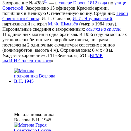
[
1
]
Захоронение № 4383
— в
сквере Героев 1812 года
по
улице
Советской
. Захоронено 15 офицеров Красной армии,
погибших в Великую Отечественную войну. Среди них
Герои
Советского Союза
: И. П. Сиваков,
И. И. Янушковский
,
партизанский генерал
М. Ф. Шмырёв
(умер в 1964 году).
Персональные сведения о захороненных:
ссылка на список
.
11 одиночных могил и одна братская. В 1956 году на могилах
установлены бетонные надгробные плиты, по краям
поставлены 2 одиночные скульптуры советских воинов
(полимербетон, высота 4 м). Охранная зона: 6 м х 48 м.
Уход за захоронением: ГП «Зеленхоз», УО «
ВГМК
им.И.И.Соллертинского
»
Могила полковника
Возлова В.Н. 1945