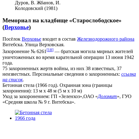
Дуров, В. Жбанов, И.
Колодовский (1981)
Мемориал на кладбище «Старослободское»
(
Верховье
)
Посёлок
Верховье
входит в состав
Железнодорожного района
Витебска. Улица Верховская.
[
18
]
Захоронение № 6261
— братская могила мирных жителей
уничтоженных во время карательной операции 13 июня 1942
года.
75 захороненных жертв войны, из них 38 известных, 37
неизвестных. Персональные сведения о захороненных:
ссылка
на список
.
Бетонная стела (1966 год). Охранная зона (границы
захоронения): 13 м х 48 м (5 м x 10 м)
Уход за захоронением: ГП «Зеленхоз»,ОАО «
Доломит
», ГУО
«Средняя школа № 9 г. Витебска».