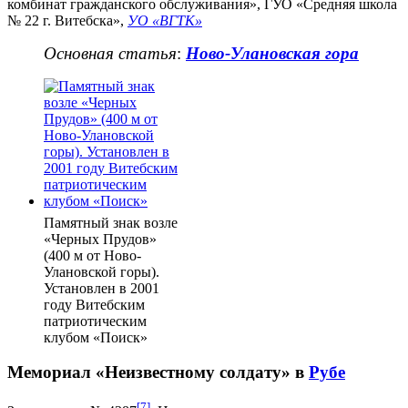
комбинат гражданского обслуживания», ГУО «Средняя школа
№ 22 г. Витебска»,
УО «ВГТК»
Основная статья
:
Ново-Улановская гора
Памятный знак возле
«Черных Прудов»
(400 м от Ново-
Улановской горы).
Установлен в 2001
году Витебским
патриотическим
клубом «Поиск»
Мемориал «Неизвестному солдату» в
Рубе
[
7
]