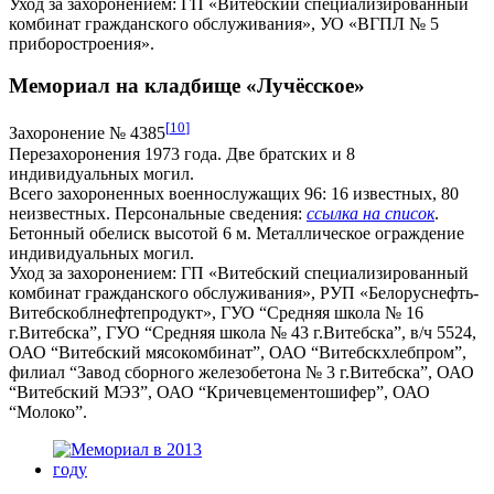
Уход за захоронением: ГП «Витебский специализированный
комбинат гражданского обслуживания», УО «ВГПЛ № 5
приборостроения».
Мемориал на кладбище «Лучёсское»
[
10
]
Захоронение № 4385
Перезахоронения 1973 года. Две братских и 8
индивидуальных могил.
Всего захороненных военнослужащих 96: 16 известных, 80
неизвестных. Персональные сведения:
ссылка на список
.
Бетонный обелиск высотой 6 м. Металлическое ограждение
индивидуальных могил.
Уход за захоронением: ГП «Витебский специализированный
комбинат гражданского обслуживания», РУП «Белоруснефть-
Витебскоблнефтепродукт», ГУО “Средняя школа № 16
г.Витебска”, ГУО “Средняя школа № 43 г.Витебска”, в/ч 5524,
ОАО “Витебский мясокомбинат”, ОАО “Витебскхлебпром”,
филиал “Завод сборного железобетона № 3 г.Витебска”, ОАО
“Витебский МЭЗ”, ОАО “Кричевцементошифер”, ОАО
“Молоко”.