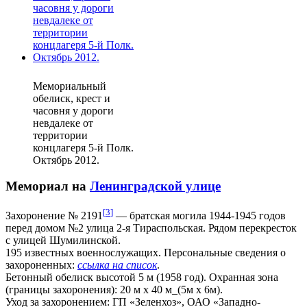
Мемориальный
обелиск, крест и
часовня у дороги
невдалеке от
территории
концлагеря 5-й Полк.
Октябрь 2012.
Мемориал на
Ленинградской улице
[
3
]
Захоронение № 2191
— братская могила 1944-1945 годов
перед домом №2 улица 2-я Тираспольская. Рядом перекресток
с улицей Шумилинской.
195 известных военнослужащих. Персональные сведения о
захороненных:
ссылка на список
.
Бетонный обелиск высотой 5 м (1958 год). Охранная зона
(границы захоронения): 20 м х 40 м_(5м х 6м).
Уход за захоронением: ГП «Зеленхоз», ОАО «Западно-