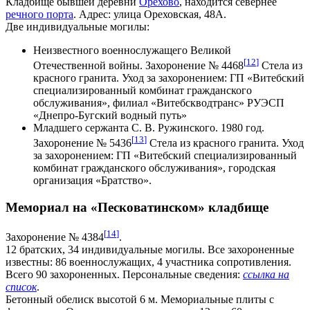
Кладбище бывшей деревни
Орехово
, находится севернее
речного порта
. Адрес: улица Ореховская, 48А.
Две индивидуальные могилы:
Неизвестного военнослужащего Великой
[
12
]
Отечественной войны. Захоронение № 4468
Стела из
красного гранита. Уход за захоронением: ГП «Витебский
специализированный комбинат гражданского
обслуживания», филиал «Витебскводтранс» РУЭСП
«Днепро-Бугский водный путь»
Младшего сержанта С. В. Ружинского. 1980 год.
[
13
]
Захоронение № 5436
Стела из красного гранита. Уход
за захоронением: ГП «Витебский специализированный
комбинат гражданского обслуживания», городская
организация «Братство».
Мемориал на «Песковатинском» кладбище
[
14
]
Захоронение № 4384
.
12 братских, 34 индивидуальные могилы. Все захороненные
известны: 86 военнослужащих, 4 участника сопротивления.
Всего 90 захороненных. Персональные сведения:
ссылка на
список
.
Бетонный обелиск высотой 6 м. Мемориальные плиты с