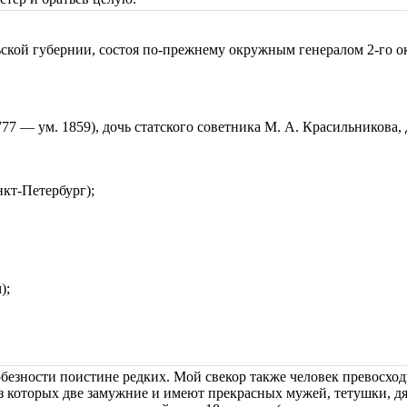
ьской губернии, состоя по-прежнему окружным генералом 2-го 
7 — ум. 1859), дочь статского советника М. А. Красильникова,
нкт-Петербург);
);
юбезности поистине редких. Мой свекор также человек превосхо
из которых две замужние и имеют прекрасных мужей, тетушки, дяд