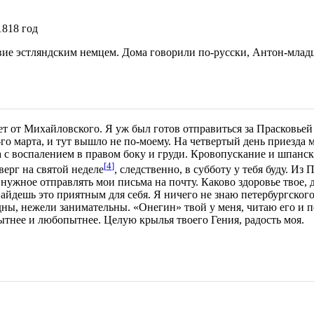
1818 год
е эстляндским немцем. Дома говорили по-русски, Антон-младши
т от Михайловского. Я уж был готов отправиться за Прасковьей 
-го марта, и тут вышло не по-моему. На четвертый день приезда
, а с воспалением в правом боку и груди. Кровопускание и шпанс
[
4
]
верг на святой неделе
, следственно, в субботу у тебя буду. Из 
нужное отправлять мои письма на почту. Каково здоровье твое,
 найдешь это приятным для себя. Я ничего не знаю петербургско
дны, нежели занимательны. «Онегин» твой у меня, читаю его и
пытнее и любопытнее. Целую крылья твоего Гения, радость моя.