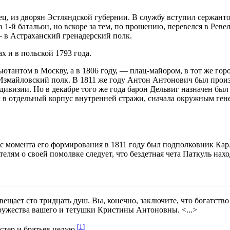
ец, из дворян Эстляндской губернии. В службу вступил сержанто
1-й батальон, но вскоре за тем, по прошению, перевелся в Ревел
 — в Астраханский гренадерский полк.
 и в польской 1793 года.
тантом в Москву, а в 1806 году, — плац-майором, в тот же горо
Измайловский полк. В 1811 же году Антон Антонович был произв
дивизии. Но в декабре того же года барон Дельвиг назначен был
в отдельный корпус внутренней стражи, сначала окружным гене
 с момента его формирования в 1811 году был подполковник Ка
телям о своей помолвке следует, что бездетная чета Паткуль нах
авещает сто тридцать душ. Вы, конечно, заключите, что богатств
ружества вашего и тетушки Кристины Антоновны. <...>
[
1
]
стер и братьев целую.