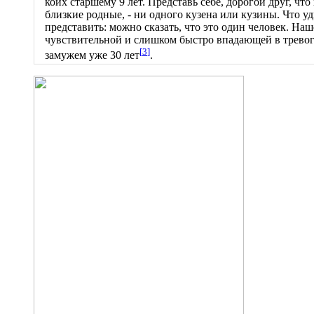
коих старшему 9 лет. Представь себе, дорогой друг, что
близкие родные, - ни одного кузена или кузины. Что уди
представить: можно сказать, что это один человек. На
чувствительной и слишком быстро впадающей в тревогу,
[
3
]
замужем уже 30 лет
.