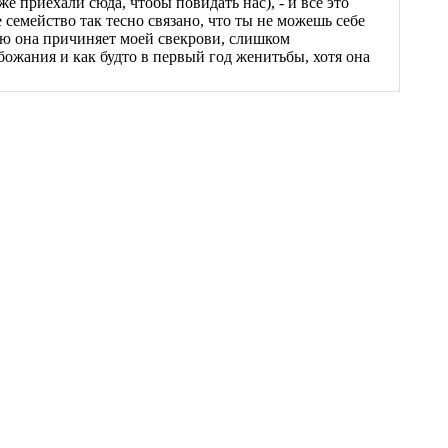
же приехали сюда, чтобы повидать нас), - и всё это
е семейство так тесно связано, что ты не можешь себе
рую она причиняет моей свекрови, слишком
божания и как будто в первый год женитьбы, хотя она