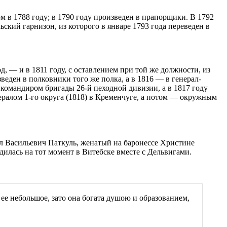
м в 1788 году; в 1790 году произведен в прапорщики. В 1792
ьский гарнизон, из которого в январе 1793 года переведен в
д, — и в 1811 году, с оставлением при той же должности, из
еден в полковники того же полка, а в 1816 — в генерал-
 командиром бригады 26-й пеходной дивизии, а в 1817 году
ралом 1-го округа (1818) в Кременчуге, а потом — окружным
рл Васильевич Паткуль, женатый на баронессе Христине
одилась на тот момент в Витебске вместе с Дельвигами.
о ее небольшое, зато она богата душою и образованием,