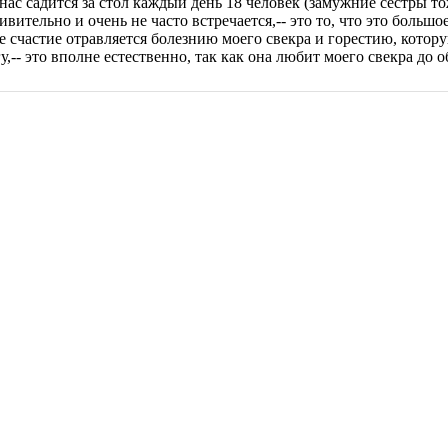
 нас садится за стол каждый день 18 человек (замужние сестры то
вительно и очень не часто встречается,-- это то, что это большо
ше счастие отравляется болезнию моего свекра и горестию, кото
-- это вполне естественно, так как она любит моего свекра до о