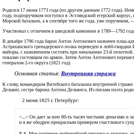
Родился 17 июня 1773 года (по другим данным 1772 года). Нем
году, подпоручиком поступил в Эстляндский егерский корпус, в 
Морской батальон, а в сентябре того же года, уже поручиком,
Участвовал с отличием в шведской кампании в 1789—1792 годах
В декабре 1796 года барон Антон Антонович назначен плац-адъю
Астраханского гренадерского полка переведен в лейб-гвардии 
майоры, с назначением состоять при начальнике 23-й пехотной 
показан состоящим по армии. Затем Антон Антонович перешел 
генералом 2-го округа (1821 год).
Основная статья
:
Внутренняя стража
К слову, командиром Витебского батальона внутренней стражи
Дельвиг, сестре барона Антона Дельвига. Из письма поэта роди
2 июня 1825 г. Петербург:
<...> Он дает за нею 80-ть тысяч чистыми деньгами и з
и я же ободрен прекрасным примером счастливого суп
P. S. Мое почтение любезнейшей тетушке и дядушке, се