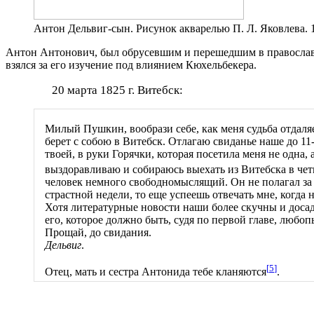
Антон Дельвиг-сын. Рисунок акварелью П. Л. Яковлева. 
Антон Антонович, был обрусевшим и перешедшим в православи
взялся за его изучение под влиянием Кюхельбекера.
20 марта 1825 г. Витебск:
Милый Пушкин, вообрази себе, как меня судьба отдаляе
берет с собою в Витебск. Отлагаю свиданье наше до 11
твоей, в руки Горячки, которая посетила меня не одна
выздоравливаю и собираюсь выехать из Витебска в чет
человек немного свободномыслящий. Он не полагал за 
страстной недели, то еще успеешь отвечать мне, когда
Хотя литературные новости наши более скучны и доса
его, которое должно быть, судя по первой главе, любо
Прощай, до свидания.
Дельвиг
.
[
5
]
Отец, мать и сестра Антонида тебе кланяются
.