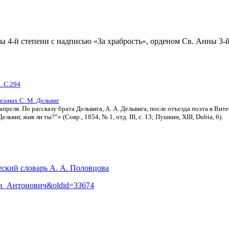
 4-й степени с надписью «За храбрость», орденом Св. Анны 3-й
. С.294
исьмах С. М. Дельвиг
апреля. По рассказу брата Дельвига, А. А. Дельвига, после отъезда поэта в Вит
виг, жив ли ты?”» (Совр., 1854, № 1, отд. III, с. 13; Пушкин, XIII, Dubia, 6).
еский словарь А. А. Половцова
нтон_Антонович&oldid=33674