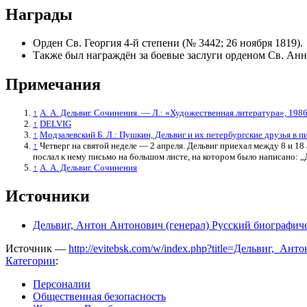
Награды
Орден Св. Георгия 4-й степени (№ 3442; 26 ноября 1819).
Также был награждён за боевые заслуги орденом Св. Анны
Примечания
↑
А. А. Дельвиг. Сочинения. — Л.: «Художественная литература», 1986
↑
DELVIG
↑
Модзалевский Б. Л.: Пушкин, Дельвиг и их петербургские друзья в п
↑
Четверг на святой неделе — 2 апреля. Дельвиг приехал между 8 и 18 
послал к нему письмо на большом листе, на котором было написано: „Дель
↑
А. А. Дельвиг. Сочинения
Источники
Дельвиг, Антон Антонович (генерал) Русский биографич
Источник —
http://evitebsk.com/w/index.php?title=Дельвиг,_А
Категории
:
Персоналии
Общественная безопасность