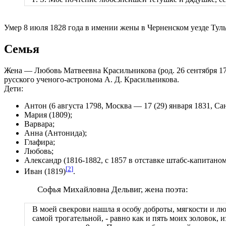
Умер 8 июля 1828 года в имении жены в Черненском уезде Тул
Семья
Жена — Любовь Матвеевна Красильникова (род. 26 сентября 177
русского ученого-астронома А. Д. Красильникова.
Дети:
Антон (6 августа 1798, Москва — 17 (29) января 1831, Са
Мария (1809);
Варвара;
Анна (Антонида);
Глафира;
Любовь;
Александр (1816-1882, с 1857 в отставке штабс-капитаном
[
2
]
Иван (1819)
.
Софья Михайловна Дельвиг, жена поэта:
В моей свекрови нашла я особу доброты, мягкости и л
самой трогательной, - равно как и пять моих золовок, 