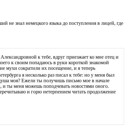
й не знал немецкого языка до поступления в лицей, где
Александровной к тебе, вдруг приезжает ко мне отец и
 моего к своим попадаюсь в руки короткой знакомой
кие мухи сократили их посещение, и я теперь
Петербурга я несколько раз писал к тебе: но у меня был
 душа моя? Ежели ты получишь письмо мое в начале
го, и ты меня можешь поподчевать новостями оного.
 перечитываю и горю нетерпением читать продолжение