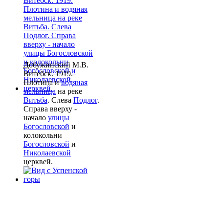
Добужинский М.В.
Витебск. 1919.
Плотина и
водяная
мельница
на реке
Витьба
. Слева
Подлог
.
Справа вверху -
начало
улицы
Богословской
и
колокольни
Богословской
и
Николаевской
церквей.