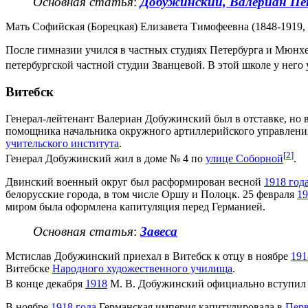
Основная статья
:
Добужинский, Валериан Пе
Мать Софийская (Борецкая) Елизавета Тимофеевна (1848-1919, 
После гимназии учился в частных студиях Петербурга и Мюнхе
петербургской частной студии Званцевой. В этой школе у него
Витебск
Генерал-лейтенант Валериан Добужинский был в отставке, но 
помощника начальника окружного артиллерийского управления 
учительского института
.
[
2
]
Генерал Добужинский жил в доме № 4 по
улице Соборной
.
Двинский военный округ был расформирован весной
1918 год
белорусские города, в том числе Оршу и Полоцк. 25 февраля
19
миром была оформлена капитуляция перед Германией.
Основная статья
:
Завеса
Мстислав Добужинский приехал в Витебск к отцу в ноябре
191
Витебске
Народного художественного училища
.
В конце декабря
1918
М. В. Добужинский официально вступил 
В ноябре
1918 года
Германская империя капитулировала в
Перв