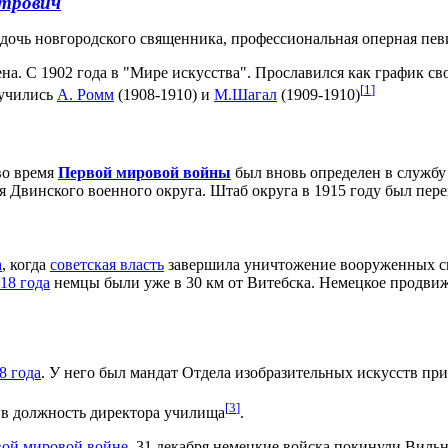
трович
дочь новгородского священника, профессиональная оперная певи
на. С 1902 года в "Мире искусства". Прославился как график с
[
1
]
 учились
А. Ромм
(1908-1910) и
М.Шагал
(1909-1910)
во время
Первой мировой войны
был вновь определен в службу
Двинского военного округа. Штаб округа в 1915 году был пере
а
, когда
советская власть
завершила уничтожение вооруженных си
18 года
немцы были уже в 30 км от Витебска. Немецкое продвиж
8 года
. У него был мандат Отдела изобразительных искусств пр
[
3
]
в должность директора училища
.
ой мировой войне
. 31 декабря немецкие войска покинули Вильн