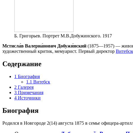
Б. Григорьев. Портрет М.В.Добужинского. 1917
Мстисла́в Валериа́нович Добужи́нский
(1875—1957) — живопи
художественный критик, мемуарист. Первый директор
Витебск
Содержание
1
Биография
1.1
Витебск
2
Галерея
3
Примечания
4
Источники
Биография
Родился в Новгороде 2(14) августа 1875 в семье офицера-арти