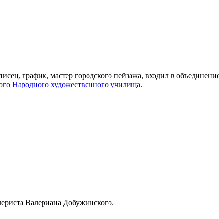
сец, график, мастер городского пейзажа, входил в объединение
ого Народного художественного училища
.
ллериста Валериана Добужинского.