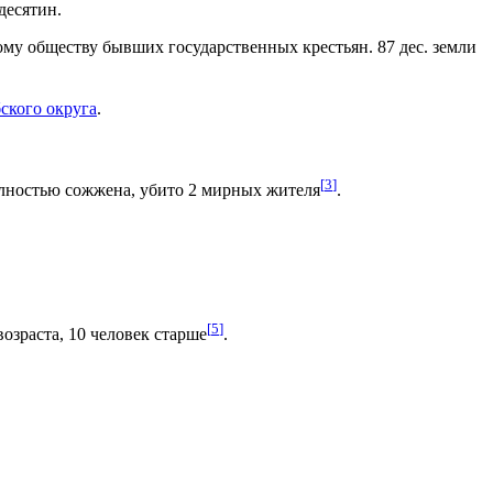
десятин.
му обществу бывших государственных крестьян. 87 дес. земли
ского округа
.
[
3
]
полностью сожжена, убито 2 мирных жителя
.
[
5
]
возраста, 10 человек старше
.