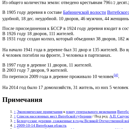
Из общего количества земли: отведено крестьянам 796
десят.
1/2
В 1905 году деревня в составе
Бабиничской волости
Витебского
удобной, 18 дес. неудобной. 10 дворов, 46 мужчин, 44 женщин
После присоединения к БССР в 1924 году деревня входит в со
В 1926 году 18 дворов, 111 жителей.
В 1931 году создан колхоз, который объединял 38 дворов, 182 ж
На начало 1941 года в деревне был 31 двор и 135 жителей. Во
4 человек погибли на фронте, 3 человека в партизанах.
В 1997 году в деревне 11 дворов, 11 жителей.
В 2003 году 7 дворов, 9 жителей.
[
4
]
По переписи 2009 года в деревне проживало 10 человек
.
На 2014 год было 17 домохозяйств, 31 житель, из них 5 челове
Примечания
↑
Экономические примечания
к
плану генерального межевания
Витебс
↑
Список населенных мест Витебской губернии
/ Под ред.
А.П. Сапун
↑
Белорусские деревни, сожженные в годы Великой Отечественной в
↑
2009-10-14 Витебская область