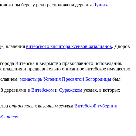
положном берегу реки расположена деревня
Лущиха
и
», владения
витебского кляштора ксензов базалианов
. Дворов
города Витебска в ведомство православного исповедания.
их владения и предварительно описанное витебское имущество.
ославием,
монастырь Успения Пресвятой Богородицы
был
28 деревнями в
Витебском
и
Суражском
уездах, в которых
ства
относилось к казенным землям
Витебской губернии
Клишево
;