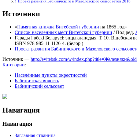
↑
Проект развития Бабиничского и Мазоловского сельсоветов 2016
Источники
«
Памятная книжка Витебской губернии
на 1865 год»
Список населенных мест Витебской губернии
/ Под ред.
Гарады і вёскі Беларусі: энцыклапедыя. Т. 10. Віцебская
ISBN 978-985-11-1126-4. (белор.)
Проект развития Бабиничского и Мазоловского сельсовет
Источник —
http://evitebsk.com/w/index.php?title=Железняки&ol
Категории
:
Населённые пункты окрестностей
Бабиничская волость
Бабиничский сельсовет
Навигация
Навигация
Заглавная страница