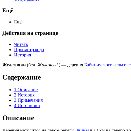
Ещё
Ещё
Действия на странице
Читать
Просмотр кода
История
Железняки
(бел.
Жалезнякі
) — деревня
Бабиничского сельсове
Содержание
1
Описание
2
История
3
Примечания
4
Источники
Описание
Деревня находится на левом берегу
Двины
в 12 км на северо-во