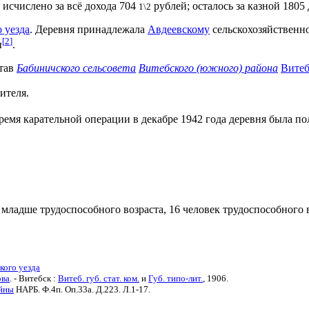
; исчислено за всё дохода 704
рублей; осталось за казной 1805 
1\2
 уезда
. Деревня принадлежала
Авдеевскому
сельскохозяйственно
[
2
]
ы
.
став
Бабиничского сельсовета
Витебского (южного) района
Витеб
ителя.
 время карательной операции в декабре 1942 года деревня была 
к младше трудоспособного возраста, 16 человек трудоспособного 
кого уезда
ова
. - Витебск :
Витеб. губ. стат. ком.
и
Губ. типо-лит.
, 1906.
ойны
НАРБ. Ф.4п. Оп.33а. Д.223. Л.1-17.