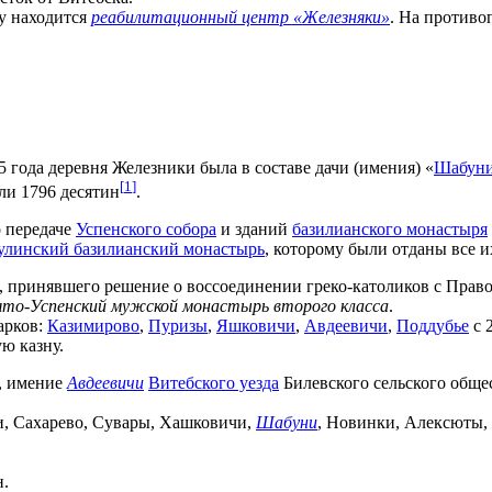
ку находится
реабилитационный центр «Железняки»
. На противо
 года деревня Железники была в составе дачи (имения) «
Шабун
[
1
]
мли 1796 десятин
.
о передаче
Успенского собора
и зданий
базилианского монастыря
улинский базилианский монастырь
, которому были отданы все 
), принявшего решение о воссоединении греко-католиков с Прав
ято-Успенский мужской монастырь второго класса
.
арков:
Казимирово
,
Пуризы
,
Яшковичи
,
Авдеевичи
,
Поддубье
с 
ю казну.
, имение
Авдеевичи
Витебского уезда
Билевского сельского обще
и, Сахарево, Сувары, Хашковичи,
Шабуни
, Новинки, Алексюты,
н.