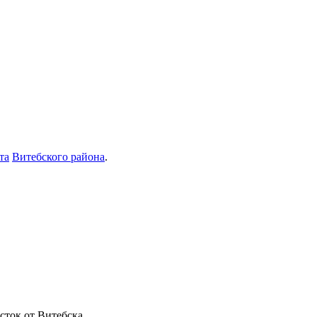
та
Витебского района
.
сток от Витебска.