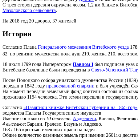
С трех сторон деревня окружена лесом. 1,2 км ближе к Витебс
Мазоловского сельсовета
.
На 2018 год 20 дворов, 37 жителей.
История
Согласно Плана
Генерального межевания
Витебского уезда
1785
82, по ревизии мужескеска пола душ 219, женска 210, всего зе
18 июля 1799 года Императором
Павлом I
был подписан указ 
Витебские базилиане были переведены в
Свято-Успенский Тад
После Полоцкого собора униатского духовенства России (1839
передан в 1842 году
православной епархии
и был учреждён
Св
На момент передачи земельный фонд обители состоял из фольв
проживало 1154 человека. Эти земли перешли в государственну
Согласно
«Памятной книжке Витебской губернии на 1865 год»
ведомства Палаты Государственных имуществ.
Имение состояло из
10 деревень
:
Авдеевичи
, Ковали, Железняк
4 выселков
: Барани, Гралево, Безунь и Авдеево.
168 / 165 крестьян имеющих право на надел.
Общее количество казенных земель при имении 2601
десяти
1/2