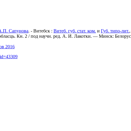
А.П. Сапунова
. - Витебск :
Витеб. губ. стат. ком.
и
Губ. типо-лит.
 вобласць. Кн. 2 / под научн. ред. А. И. Лакотки. — Минск: Бело
ов 2016
did=43309