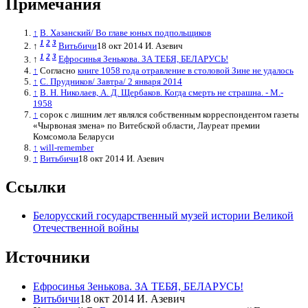
Примечания
↑
В. Хазанский/ Во главе юных подпольщиков
1
2
3
↑
Витьбичи
18 окт 2014 И. Азевич
1
2
3
↑
Ефросинья Зенькова. ЗА ТЕБЯ, БЕЛАРУСЬ!
↑
Согласно
книге 1058 года отравление в столовой Зине не удалось
↑
С. Прудников/ Завтра/ 2 января 2014
↑
В. Н. Николаев, А. Д. Щербаков. Когда смерть не страшна. - М.-
1958
↑
сорок с лишним лет являлся собственным корреспондентом газеты
«Чырвоная змена» по Витебской области, Лауреат премии
Комсомола Беларуси
↑
will-remember
↑
Витьбичи
18 окт 2014 И. Азевич
Ссылки
Белорусский государственный музей истории Великой
Отечественной войны
Источники
Ефросинья Зенькова. ЗА ТЕБЯ, БЕЛАРУСЬ!
Витьбичи
18 окт 2014 И. Азевич