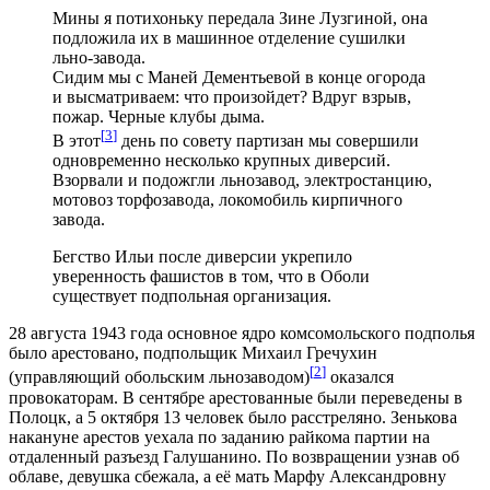
Мины я потихоньку передала Зине Лузгиной, она
подложила их в машинное отделение сушилки
льно-завода.
Сидим мы с Маней Дементьевой в конце огорода
и высматриваем: что произойдет? Вдруг взрыв,
пожар. Черные клубы дыма.
[
3
]
В этот
день по совету партизан мы совершили
одновременно несколько крупных диверсий.
Взорвали и подожгли льнозавод, электростанцию,
мотовоз торфозавода, локомобиль кирпичного
завода.
Бегство Ильи после диверсии укрепило
уверенность фашистов в том, что в Оболи
существует подпольная организация.
28 августа 1943 года основное ядро комсомольского подполья
было арестовано, подпольщик Михаил Гречухин
[
2
]
(управляющий обольским льнозаводом)
оказался
провокаторам. В сентябре арестованные были переведены в
Полоцк, а 5 октября 13 человек было расстреляно. Зенькова
накануне арестов уехала по заданию райкома партии на
отдаленный разъезд Галушанино. По возвращении узнав об
облаве, девушка сбежала, а её мать Марфу Александровну