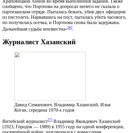
Храповицкой Анной во время выполнения задания. Также
сообщено, что Портнова на допросах ничего не сказала о
партизанском отряде. Пыталась бежать, убив двух офицеров
из пистолета. Нарвавшись на пост, пыталась убить часового,
но получилась осечка, и Портнова снова была задержана.
[
6
]
Дальнейшая судьба неизвестна»
.
Журналист Хазанский
Давид Симанович, Владимир Хазанский, Илья
Коган, середина 1970-х годов
[
7
]
Витебский журналист
Владимир Яковдевич Хазанский
(1923, Городок — 1989) в 1955 году на одной конференции,
посвящённой войне, разговорился с комиссаром