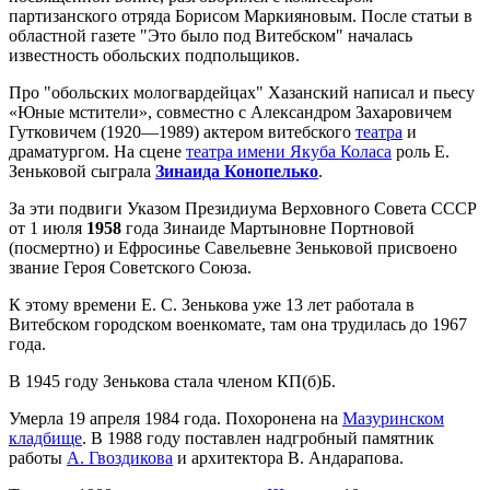
партизанского отряда Борисом Маркияновым. После статьи в
областной газете "Это было под Витебском" началась
известность обольских подпольщиков.
Про "обольских мологвардейцах" Хазанский написал и пьесу
«Юные мстители», совместно с Александром Захаровичем
Гутковичем (1920—1989) актером витебского
театра
и
драматургом. На сцене
театра имени Якуба Коласа
роль Е.
Зеньковой сыграла
Зинаида Конопелько
.
За эти подвиги Указом Президиума Верховного Совета СССР
от 1 июля
1958
года Зинаиде Мартыновне Портновой
(посмертно) и Ефросинье Савельевне Зеньковой присвоено
звание Героя Советского Союза.
К этому времени Е. С. Зенькова уже 13 лет работала в
Витебском городском военкомате, там она трудилась до 1967
года.
В 1945 году Зенькова стала членом КП(б)Б.
Умерла 19 апреля 1984 года. Похоронена на
Мазуринском
кладбище
. В 1988 году поставлен надгробный памятник
работы
А. Гвоздикова
и архитектора В. Андарапова.