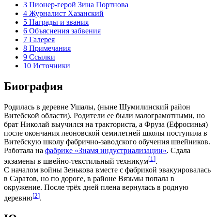
3
Пионер-герой Зина Портнова
4
Журналист Хазанский
5
Награды и звания
6
Объяснения забвения
7
Галерея
8
Примечания
9
Ссылки
10
Источники
Биография
Родилась в деревне Ушалы, (ныне Шумилинский район
Витебской области). Родители ее были малограмотными, но
брат Николай выучился на тракториста, а Фруза (Ефросинья)
после окончания леоновской семилетней школы поступила в
Витебскую школу фабрично-заводского обучения швейников.
Работала на
фабрике «Знамя индустриализации»
. Сдала
[
1
]
экзамены в швейно-текстильный техникум
.
С началом войны Зенькова вместе с фабрикой эвакуировалась
в Саратов, но по дороге, в районе Вязьмы попала в
окружение. После трёх дней плена вернулась в родную
[
2
]
деревню
.