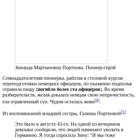
Зинаида Мартыновна Портнова. Пионер-герой
Семнадцатилетняя пионерка, работая в столовой курсов
переподготовки немецких офицеров, по указанию подполья
отравила пищу (
погибло более ста офицеров
). Во время
разбирательств, желая доказать немцам свою непричастность,
[
4
]
ела отравленный суп. Чудом осталась жива
.
[
5
]
Из воспоминаний младшей сестры, Галины Портновой
Это было в августе 43-го. На одной из вечеринок
девушки сообщили, что людей начинают увозить в
Германию. Я тогда спросила Зину: "И мы тоже