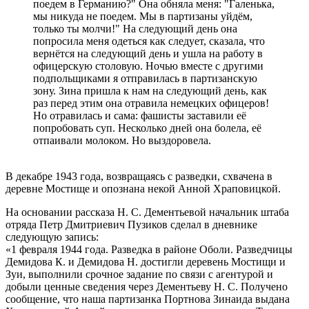
поедем в Германию?" Она обняла меня: "Галенька,
мы никуда не поедем. Мы в партизаны уйдём,
только ты молчи!" На следующий день она
попросила меня одеться как следует, сказала, что
вернётся на следующий день и ушла на работу в
офицерскую столовую. Ночью вместе с другими
подпольщиками я отправилась в партизанскую
зону. Зина пришла к нам на следующий день, как
раз перед этим она отравила немецких офицеров!
Но отравилась и сама: фашисты заставили её
попробовать суп. Несколько дней она болела, её
отпаивали молоком. Но выздоровела.
В декабре 1943 года, возвращаясь с разведки, схвачена в
деревне Мостище и опознана некой Анной Храповицкой.
На основании рассказа Н. С. Дементьевой начальник штаба
отряда Петр Дмитриевич Пузиков сделал в дневнике
следующую запись:
«1 февраля 1944 года. Разведка в районе Оболи. Разведчицы
Демидова К. и Демидова Н. достигли деревень Мостищи и
Зуи, выполнили срочное задание по связи с агентурой и
добыли ценные сведения через Дементьеву Н. С. Получено
сообщение, что наша партизанка Портнова Зинаида выдана