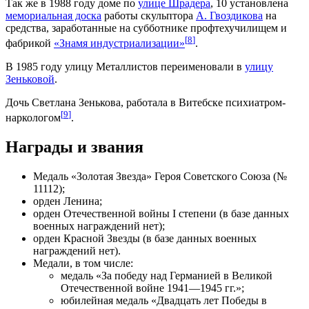
Так же в 1988 году доме по
улице Шрадера
, 10 установлена
мемориальная доска
работы скульптора
А. Гвоздикова
на
средства, заработанные на субботнике профтехучилищем и
[
8
]
фабрикой
«Знамя индустриализации»
.
В 1985 году улицу Металлистов переименовали в
улицу
Зеньковой
.
Дочь Светлана Зенькова, работала в Витебске психиатром-
[
9
]
наркологом
.
Награды и звания
Медаль «Золотая Звезда» Героя Советского Союза (№
11112);
орден Ленина;
орден Отечественной войны I степени (в базе данных
военных награждений нет);
орден Красной Звезды (в базе данных военных
награждений нет).
Медали, в том числе:
медаль «За победу над Германией в Великой
Отечественной войне 1941—1945 гг.»;
юбилейная медаль «Двадцать лет Победы в