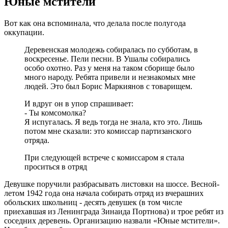
Юные мстители
Вот как она вспоминала, что делала после полугода
оккупации.
Деревенская молодежь собиралась по субботам, в
воскресенье. Пели песни. В Ушалы собирались
особо охотно. Раз у меня на таком сборище было
много народу. Ребята привели и незнакомых мне
людей. Это был Борис Маркиянов с товарищем.
И вдруг он в упор спрашивает:
- Ты комсомолка?
Я испугалась. Я ведь тогда не знала, кто это. Лишь
потом мне сказали: это комиссар партизанского
отряда.
При следующей встрече с комиссаром я стала
проситься в отряд
Девушке поручили разбрасывать листовки на шоссе. Весной-
летом 1942 года она начала собирать отряд из вчерашних
обольских школьниц - десять девушек (в том числе
приехавшая из Ленинграда Зинаида Портнова) и трое ребят из
соседних деревень. Организацию назвали «Юные мстители».