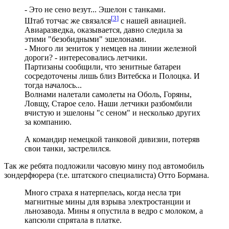
- Это не сено везут... Эшелон с танками.
[
3
]
Штаб тотчас же связался
с нашей авиацией.
Авиаразведка, оказывается, давно следила за
этими "безобидными" эшелонами.
- Много ли зениток у немцев на линии железной
дороги? - интересовались летчики.
Партизаны сообщили, что зенитные батареи
сосредоточены лишь близ Витебска и Полоцка. И
тогда началось...
Волнами налетали самолеты на Оболь, Горяны,
Ловщу, Старое село. Наши летчики разбомбили
вчистую и эшелоны "с сеном" и несколько других
за компанию.
А командир немецкой танковой дивизии, потеряв
свои танки, застрелился.
Так же ребята подложили часовую мину под автомобиль
зондерфюрера (т.е. штатского специалиста) Отто Бормана.
Много страха я натерпелась, когда несла три
магнитные мины для взрыва электростанции и
льнозавода. Мины я опустила в ведро с молоком, а
капсюли спрятала в платке.