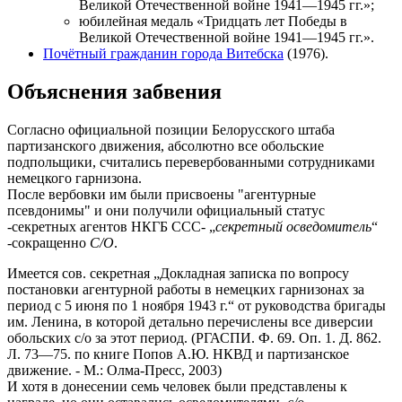
Великой Отечественной войне 1941—1945 гг.»;
юбилейная медаль «Тридцать лет Победы в
Великой Отечественной войне 1941—1945 гг.».
Почётный гражданин города Витебска
(1976).
Объяснения забвения
Согласно официальной позиции Белорусского штаба
партизанского движения, абсолютно все обольские
подпольщики, считались перевербованными сотрудниками
немецкого гарнизона.
После вербовки им были присвоены "агентурные
псевдонимы" и они получили официальный статус
-секретных агентов НКГБ ССС- „
секретный осведомитель
“
-сокращенно
С/О
.
Имеется сов. секретная „Докладная записка по вопросу
постановки агентурной работы в немецких гарнизонах за
период с 5 июня по 1 ноября 1943 г.“ от руководства бригады
им. Ленина, в которой детально перечислены все диверсии
обольских с/о за этот период. (РГАСПИ. Ф. 69. Оп. 1. Д. 862.
Л. 73—75. по книге Попов А.Ю. НКВД и партизанское
движение. - М.: Олма-Пресс, 2003)
И хотя в донесении семь человек были представлены к