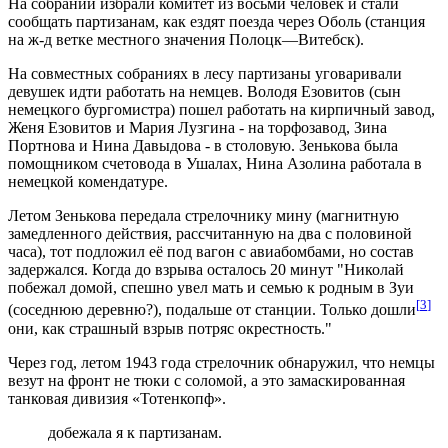
На собрании избрали комитет из восьми человек и стали
сообщать партизанам, как ездят поезда через Оболь (станция
на ж-д ветке местного значения Полоцк—Витебск).
На совместных собраниях в лесу партизаны уговаривали
девушек идти работать на немцев. Володя Езовитов (сын
немецкого бургомистра) пошел работать на кирпичный завод,
Женя Езовитов и Мария Лузгина - на торфозавод, Зина
Портнова и Нина Давыдова - в столовую. Зенькова была
помощником счетовода в Ушалах, Нина Азолина работала в
немецкой комендатуре.
Летом Зенькова передала стрелочнику мину (магнитную
замедленного действия, рассчитанную на два с половиной
часа), тот подложил её под вагон с авиабомбами, но состав
задержался. Когда до взрыва осталось 20 минут "Николай
побежал домой, спешно увел мать и семью к родным в Зуи
[
3
]
(соседнюю деревню?), подальше от станции. Только дошли
они, как страшный взрыв потряс окрестность."
Через год, летом 1943 года стрелочник обнаружил, что немцы
везут на фронт не тюки с соломой, а это замаскированная
танковая дивизия «Тотенкопф».
добежала я к партизанам.