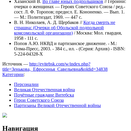
Хазанский В.
Во главе юных подпольщиков
// Героини:
очерки о женщинах — Героях Советского Союза / ред.-
сост. Л. Ф. Торопов; предисл. Е. Кононенко. — Вып. 1.
— М.: Политиздат, 1969. — 447 с.
В. Н. Николаев, А. Д. Щербаков //
Когда смерть не
страшна: (Очерки об Обольской подпольной
комсомольской организации)
/ Москва: Мол. гвардия,
1958 - 111 с.
Попов А.Ю. НКВД и партизанское движение. - М.:
Олма-Пресс, 2003. - 384 с., ил. - (Серия: Архив) - ISBN:
5-224-04328-Х
Источник —
http://evitebsk.com/w/index.php?
title=Зенькова,_Ефросинья_Савельевна&oldid=34838
Категории
:
Персоналии
Великая Отечественная война
Почётные граждане Витебска
Герои Советского Союза
Партизаны Великой Отечественной войны
Навигация