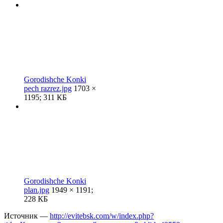
Gorodishche Konki
pech razrez.jpg
1703 ×
1195; 311 КБ
Gorodishche Konki
plan.jpg
1949 × 1191;
228 КБ
Источник —
http://evitebsk.com/w/index.php?