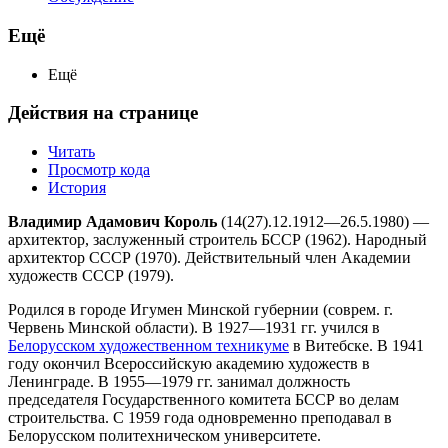
Ещё
Ещё
Действия на странице
Читать
Просмотр кода
История
Владимир Адамович Король
(14(27).12.1912—26.5.1980) —
архитектор, заслуженный строитель БССР (1962). Народный
архитектор СССР (1970). Действительный член Академии
художеств СССР (1979).
Родился в городе Игумен Минской губернии (соврем. г.
Червень Минской области). В 1927—1931 гг. учился в
Белорусском художественном техникуме
в Витебске. В 1941
году окончил Всероссийскую академию художеств в
Ленинграде. В 1955—1979 гг. занимал должность
председателя Государственного комитета БССР во делам
строительства. С 1959 года одновременно преподавал в
Белорусском политехническом университете.