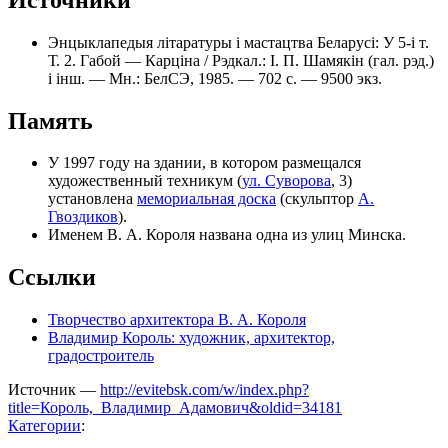
Энцыклапедыя літаратуры і мастацтва Беларусі: У 5-і т.
Т. 2. Габой — Карціна / Рэдкал.: І. П. Шамякін (гал. рэд.)
і інш. — Мн.: БелСЭ, 1985. — 702 с. — 9500 экз.
Память
У 1997 году на здании, в котором размещался
художественный техникум (
ул. Суворова
, 3)
установлена
мемориальная доска
(скульптор
А.
Гвоздиков
).
Именем В. А. Короля названа одна из улиц Минска.
Ссылки
Творчество архитектора В. А. Короля
Владимир Король: художник, архитектор,
градостроитель
Источник —
http://evitebsk.com/w/index.php?
title=Король,_Владимир_Адамович&oldid=34181
Категории
: