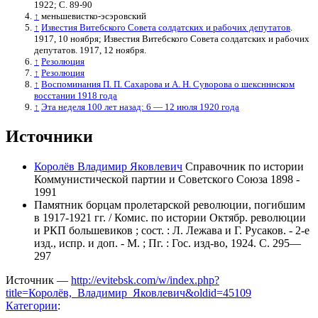
1922; С. 89-90
↑
меньшевистко-эсэровский
↑
Известия Витебского Совета солдатских и рабочих депутатов
.
1917, 10 ноября; Известия Витебского Совета солдатских и рабочих
депутатов. 1917, 12 ноября.
↑
Резолюция
↑
Резолюция
↑
Воспоминания П. П. Сахарова и А. Н. Суворова о шекснннском
восстании 1918 года
↑
Эта неделя 100 лет назад: 6 — 12 июля 1920 года
Источники
Королёв Владимир Яковлевич
Справочник по истории
Коммунистической партии и Советского Союза 1898 -
1991
Памятник борцам пролетарской революции, погибшим
в 1917-1921 гг. / Комис. по истории Октябр. революции
и РКП большевиков ; сост. : Л. Лежава и Г. Русаков. - 2-е
изд., испр. и доп. - М. ; Пг. : Гос. изд-во, 1924. С. 295—
297
Источник —
http://evitebsk.com/w/index.php?
title=Королёв,_Владимир_Яковлевич&oldid=45109
Категории
: