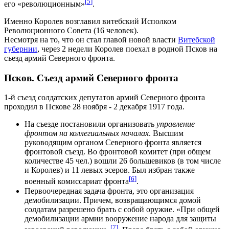
[
5
]
его «революционным»
.
Именно Королев возглавил витебский Исполком
Революционного Совета (16 человек).
Несмотря на то, что он стал главой новой власти
Витебской
губернии
, через 2 недели Королев поехал в родной Псков на
съезд армий Северного фронта.
Псков. Съезд армий Северного фронта
1-й съезд солдатских депутатов армий Северного фронта
проходил в Пскове 28 ноября - 2 декабря 1917 года.
На съезде постановили организовать
управление
фронтом на коллегиальных началах
. Высшим
руководящим органом Северного фронта является
фронтовой съезд. Во фронтовой комитет (при общем
количестве 45 чел.) вошли 26 большевиков (в том числе
и Королев) и 11 левых эсеров. Был избран также
[
6
]
военный комиссариат фронта
.
Первоочередная задача фронта, это организация
демобилизации. Причем, возвращающимся домой
солдатам разрешено брать с собой оружие. «При общей
демобилизации армии вооружение народа для защиты
[
7
]