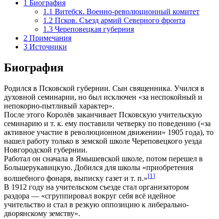
1
Биография
1.1
Витебск. Военно-революционный комитет
1.2
Псков. Съезд армий Северного фронта
1.3
Череповецкая губерния
2
Примечания
3
Источники
Биография
Родился в Псковской губернии. Сын священника. Учился в
духовной семинарии, но был исключен «за неспокойный и
непокорно-пытливый характер».
После этого Королёв заканчивает Псковскую учительскую
семинарию и т. к. ему поставили четверку по поведению («за
активное участие в революционном движении» 1905 года), то
нашел работу только в земской школе Череповецкого уезда
Новгородской губернии.
Работал он сначала в Ямышевской школе, потом перешел в
Большерукавицкую. Добился для школы «приобретения
[
1
]
волшебного фонаря, выписку газет и т. п.»
В 1912 году на учительском съезде стал организатором
раздора — «сгруппировал вокруг себя всё идейное
учительство и стал в резкую оппозицию к либерально-
дворянскому земству».