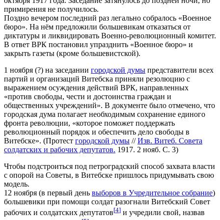
октября 1917 года. Заседание затянулось до поздней ночи, но
примирения не получилось.
Поздно вечером последний раз легально собралось «Военное
бюро». На нём предложили большевикам отказаться от
диктатуры и ликвидировать Военно-революционный комитет.
В ответ ВРК постановил упразднить «Военное бюро» и
закрыть газеты (кроме большевистской).
1 ноября (?) на заседании
городской думы
представители всех
партий и организаций Витебска приняли резолюцию с
выражением осуждения действий ВРК, направленных
«против свободы, чести и достоинства граждан и
общественных учреждений». В документе было отмечено, что
городская дума полагает необходимым сохранение единого
фронта революции, «которое поможет поддержать
революционный порядок и обеспечить дело свободы в
Витебске». (Протест
городской думы
//
Изв. Витеб. Совета
солдатских и рабочих депутатов.
1917. 2 нояб. С. 3)
Чтобы подстроиться под петроградский способ захвата власти
с опорой на Советы, в Витебске пришлось придумывать свою
модель.
12 ноября (в первый день
выборов в Учредительное собрание
)
большевики при помощи солдат разогнали Витебский Совет
[
4
]
рабочих и солдатских депутатов
и учредили свой, назвав