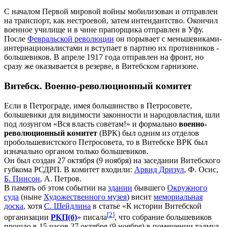
С началом Первой мировой войны мобилизован и отправлен
на транспорт, как нестроевой, затем интендантство. Окончил
военное училище и в чине прапорщика отправлен в Уфу.
После
Февральской революции
он порывает с меньшевиками-
интернационалистами и вступает в партию их противников -
большевиков. В апреле 1917 года отправлен на фронт, но
сразу же оказывается в резерве, в Витебском гарнизоне.
Витебск. Военно-революционный комитет
Если в Петрограде, имея большинство в Петросовете,
большевики для видимости законности и народовластия, шли
под лозунгом «Вся власть советам!» и формально
военно-
революционный комитет
(ВРК) был одним из отделов
пробольшевистского Петросовета, то в Витебске ВРК был
изначально органом только большевиков.
Он был создан 27 октября (9 ноября) на заседании Витебского
губкома РСДРП. В комитет входили:
Арвид Дризул
, Ф. Осис,
Б. Пинсон
, А. Петров.
В память об этом событии на
здании
бывшего
Окружного
суда
(ныне
Художественного музея
) висит
мемориальная
доска
, хотя
С. Шейдлина
в статье «К истории Витебской
[
2
]
организации
РКП(б)
» писала
, что собрание большевиков
прошло в 15 часов 27 октября (9 ноября) в помещении талмуд-