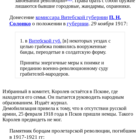
завоеваний революции»
. Права брать с собой оружие
лишаются бывшие городовые, жандармы, охранники.
Донесение
комиссара Витебской губернии
П. Н.
Солонко
о положении в
губернии
.
29 ноября
1917:
1. в
Витебской губ.
[в] некоторых уездах с
целью грабежа появились вооруженные
банды, переодетые в солдатскую форму.
Приняты энергичные меры к поимке и
преданию военно-революционному суду
грабителей-мародеров.
Избранный в комитет, Королев остаётся в Пскове, где
находится его семья. Он пытается руководить народным
образованием. Издаёт журнал.
Демобилизация привела к тому, что в отсутствии русской
армии, 25 февраля 1918 года в Псков пришли немцы. Такого
Королев предвидеть не мог.
Памятник борцам пролетарской революции, погибшим
в 1917-1921 гг: