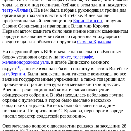
торы, занятом под госпиталь (сейчас в этом здании находится
театр «Лялька
). На нём была избрана руководящая тройка для
организации захвата власти в Витебске. В нее вошли
профессиональный революционер
Борис Пинсон
, поручик
Саркис Саркисьянц и прапорщик Владимир Королев.
Первым актом комитета было назначение новым комендантом
города и начальником витебского гарнизона «полулярного
среди солдат и любимого» поручика
Семена Крылова
.
На следующий день ВРК вначале параллельно с «Военным
бюро» установил охрану на
почте
,
телеграфе
,
железнодорожном узле
, в штабе Двинского военного
[
3
]
округа
, а позже взял на себя всю полноту власти в Витебске
и
губернии
. Были назначены политические комиссары во все
важные государственные учреждения, а также товарищи для
проведения строгой цензуры над меньшевисткой прессой.
Военно—революционный комитет занял помещение
офицерского собрания. В нём находилась небольшая группа
охраны с пулеметом, в город было выслано несколько
солдатских патрулей. Витебск был объявлен на осадном
положении. По признанию С. Крылова, переворот в городе
«носил характер солдатской революции».
Окончательно вопрос о двоевластии решался на заседании 28