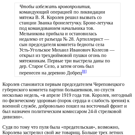
Чтобы избежать кровопролития
,
командующий операцией по ликвидации
мятежа В. Я. Королев решил вызвать со
станции Званка бронелетучку. Броне-летучка
под командованием начальника тов.
Мельникова прибыла и остановилась
недалеко от разъезда № 28. Артиллерист —
сын председателя комитета бедноты села
Усть-Угольское Михаил Иванович Колесов —
открыл из трехдюймовой пушки огонь по
мятежникам. Первые три выстрела даны по
дер. Старое Село, а затем огонь был
[
8
]
перенесен на деревню Добрец
Королев становится первым председателем Череповецкого
губернского комитета партии большевиков, но спустя
несколько недель, «в апреле 1919 года тов. Королев, негодный
по физическому здоровью (порок сердца и слабость зрения) к
военной службе, добровольно пошел на восточный фронт и
был назначен политическим комиссаром 24-й стрелковой
дивизии».
Судя по тому что пуля была «предательская», возможно,
Королева застрелил свой же товарищ. Больше трех летних