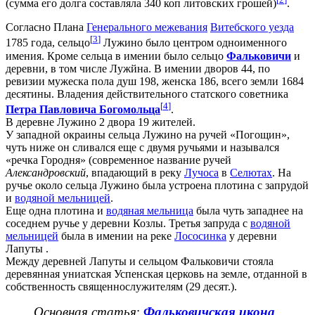
(сумма его долга составляла 340 коп литовских грошей)
.
Согласно Плана
Генерального межевания
Витебского уезда
[
3
]
1785 года, сельцо
Лужино было центром одноименного
имения. Кроме сельца в имении было сельцо
Фальковичи
и
деревни, в том числе Лужйна. В имении дворов 44, по
ревизии мужеска пола душ 198, женска 186, всего земли 1684
десятины. Владения действительного статского советника
[
4
]
Петра Павловича Богомольца
.
В деревне Лужино 2 двора 19 жителей.
У западной окраины сельца Лужино на ручей «Погощин»,
чуть ниже он сливался еще с двумя ручьями и назывался
«речка Городня» (современное название ручей
Александровский
, впадающий в реку
Лучоса
в
Селютах
. На
ручье около сельца Лужино была устроена плотина с запрудой
и
водяной мельницей
.
Еще одна плотина и
водяная мельница
была чуть западнее на
соседнем ручье у деревни Козлы. Третья запруда с
водяной
мельницей
была в имении на реке
Лососинка
у деревни
Лапуты .
Между деревней Лапуты и сельцом Фальковичи стояла
деревянная униатская Успенская церковь на земле, отданной в
собственность священнослужителям (29 десят.).
Основная статья
:
Фальковичская икона