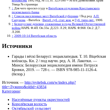
ведомости
1892 год, № 13, сс. 525-590 -- № п/п Домохозяин Храм
Улица № страницы
↑
Для чего просил ссуду в
Витебском отделении Крестьянского
поземельного банка
↑
Список населенных мест Витебской губернии
/ Под ред.
А.П.
Сапунова
. - Витебск :
Витеб. губ. стат. ком.
и
Губ. типо-лит.
, 1906.
↑
Белорусские деревни, сожженные в годы Великой Отечественной
войны
НАРБ. Ф.4П. Оп.33а. Д.223. Л.29; НАРБ. Ф.968. Оп.2. Д.7.
Л.208.
↑
2009-10-14 Витебская область
Источники
Гарады і вёскі Беларусі: энцыклапедыя. Т. 10. Віцебская
вобласць. Кн. 2 / под научн. ред. А. И. Лакотки. —
Минск: Белорусская энциклопедия имени Петруся
Бровки, 2019. — 728 с. — ISBN 978-985-11-1126-4.
(белор.)
Источник —
http://evitebsk.com/w/index.php?
title=Лужино&oldid=43834
Категории
:
Населённые пункты окрестностей
Королёвская волость
Октябрьский сельсовет