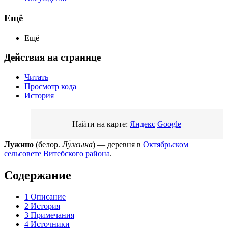
Ещё
Ещё
Действия на странице
Читать
Просмотр кода
История
Найти на карте:
Яндекс
Google
Лужино
(белор.
Лу́жына
) — деревня в
Октябрьском
сельсовете
Витебского района
.
Содержание
1
Описание
2
История
3
Примечания
4
Источники