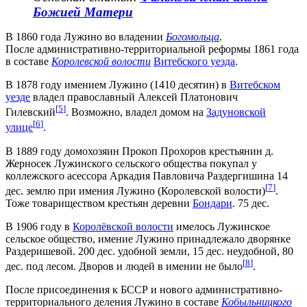
Божией Матери
В 1860 года Лужино во владении
Богомольца
.
После административно-территориальной реформы 1861 года
в составе
Королевской волости
Витебского уезда
.
В 1878 году имением Лужино (1410 десятин) в
Витебском
уезде
владел православный Алексей Платонович
[
5
]
Гилевский
. Возможно, владел домом на
Задуновской
[
6
]
улице
.
В 1889 году домохозяин Прокоп Прохоров крестьянин д.
Жерносек Лужинского сельского общества покупал у
коллежского асессора Аркадия Павловича Раздергишина 14
[
7
]
дес. землю при имения Лужино (Королевской волости)
.
Тоже товариществом крестьян деревни
Бондари
. 75 дес.
В 1906 году в
Королёвской волости
имелось Лужинское
сельское общество, имение Лужино принадлежало дворянке
Раздеришевой. 200 дес. удобной земли, 15 дес. неудобной, 80
[
8
]
дес. под лесом. Дворов и людей в имении не было
.
После присоединения к БССР и нового административно-
территориального деления Лужино в составе
Кобыльницкого