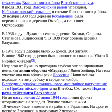
сельсовета
Высочанского района
Витебского округа
.
8 июля 1931 года
Высочанский район
упразднен,
Кобыльниковский сельсовет
в составе Лиозненского района.
20 ноября 1938 года деревня
Кобыльники
была
переименована в деревню Октябрь, а сельсовет в
Октябрьский.
В 1936 году в Лужино сселены деревни Котики, Старина,
Степанова, Жирносеки(?). В 1939 году сселена деревня
Балужино.
В 1941 году в деревне было 55 домов, 204 жителя.
В июне 1942 года деревня была полностью сожжена. Убито 6
[
9
]
мирных жителей
.
Недалеко от Лужино проходила глубоко эшелонированная
немецкая
линия обороны «Медведь»
/
Bären-Stellung
. На этом
участке она шла вблизи реки
Лососина
. Наши войска
подошли к этому рубежу в середине ноября.
В середине декабря началось новое масштабное наступление
1-го Прибалтийского фронта
на Витебск. См. также
Подвиг
роты лейтенанта Бесхлебного
.
Но до
наступления 22 июня 1944 года
линия фронта
отодвинулась на запад от Лужино только на 4 км.
10 человек были вывезены на работы в Германию. На фронте
погибло 7 человек, в партизанах 2 человека.