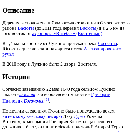
Описание
Деревня расположена в 7 км юго-восток от витебского жилого
района
Васюты
(до 2011 года деревня
Васюты
) и в 2,5 км на
юго-восток от
аэропорта «Витебск» (Восточный)
.
В 1,4 км на востоке от Лужино протекает река
Лососина
.
Юго-западнее деревни находится исток
Александровского
ручья
.
В 2018 году в Лужино было 2 двора, 2 жителя.
История
Согласно завещанию 22 мая 1640 года сельцом Лужино
владел «
земянин
его королевской милости»
Григорий
[
1
]
Иванович
Богомолец
.
По другим сведениям Лужино было присуждено вечем
витебскому земскому писарю
Льву
Гурко
-Ромейко.
Впрочем, в завещании Григория Богомольца среди его
должников был указан витебский подстолий Андрей Гурко
[
2
]