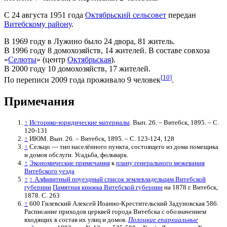
С 24 августа 1951 года
Октябрьский сельсовет
передан
Витебскому району
.
В 1969 году в Лужино было 24 двора, 81 житель.
В 1996 году 8 домохозяйств, 14 жителей. В составе совхоза
«
Селюты
» (центр
Октябрьская
).
В 2000 году 10 домохозяйств, 17 жителей.
[
10
]
По переписи 2009 года проживало 9 человек
.
Примечания
↑
Историко-юридические материалы
. Вып. 26. – Витебск, 1895. – С.
120-131
↑
ИЮМ. Вып. 26. – Витебск, 1895. – С. 123-124, 128
↑
Сельцо — тип населённого пункта, состоящего из дома помещика
и домов обслуги. Усадьба, фольварк.
↑
Экономические примечания
к
плану генерального межевания
Витебского уезда
↑
↑ Алфавитный поуездный список землевладельцам Витебской
губернии
Памятная книжка Витебской губернии
на 1878 г. Витебск,
1878. С. 263
↑
600 Гилевский Алексей Иоанно-Крестительский Задуновская 586.
Расписание приходов церквей города Витебска с обозначением
входящих в состав их улиц и домов.
Полоцкие епархиальные