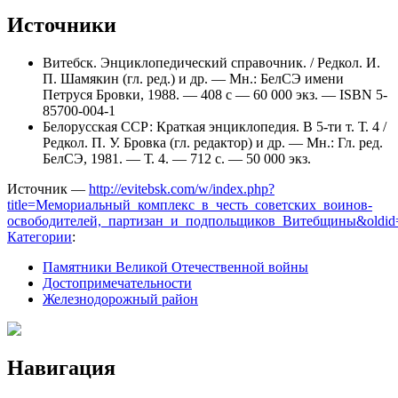
Источники
Витебск. Энциклопедический справочник. / Редкол. И.
П. Шамякин (гл. ред.) и др. — Мн.: БелСЭ имени
Петруся Бровки, 1988. — 408 с — 60 000 экз. — ISBN 5-
85700-004-1
Белорусская ССР: Краткая энциклопедия. В 5-ти т. Т. 4 /
Редкол. П. У. Бровка (гл. редактор) и др. — Мн.: Гл. ред.
БелСЭ, 1981. — Т. 4. — 712 с. — 50 000 экз.
Источник —
http://evitebsk.com/w/index.php?
title=Мемориальный_комплекс_в_честь_советских_воинов-
освободителей,_партизан_и_подпольщиков_Витебщины&oldid
Категории
:
Памятники Великой Отечественной войны
Достопримечательности
Железнодорожный район
Навигация