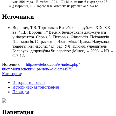
мая 1901 года. - Витебск, 1901. - [2], 81 с., из них 6 с. для доп.; 25.
↑
Воронич, Т.В. Торговля в Витебске на рубеже ХIХ-ХХ вв.
Источники
Воронич, Т.В. Торговля в Витебске на рубеже ХIХ-ХХ
вв. / Т.В. Воронич // Веснiк Беларускага дзяржаунага
унiверсiтэта. Серыя 3. Гiсторыя. Фiласофiя. Псiхалогiя.
Палiталогiя. Сацыялогiя. Эканомiка. Права.: Навукова-
тэарэтычны часопiс / гл. ред. У.Л. Клюня; учредитель
Беларускі дзяржаўны ўніверсітэт (Мінск). – 2003. – N3. –
С.7-12.
Источник —
http://evitebsk.com/w/index.php?
title=Могилевский_рынок&oldid=44575
Категории
:
История торговли
Историческая топография
Площади
Навигация