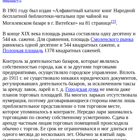
В 1901 году был издан «Алфавитный каталог книг Народной
бесплатной библиотеки-читальни при чайной на
[
3
]
Могилевском базаре в г. Витебске» на 81 странице
.
В конце XIX века площадь рынка составляла одну десятину и
544 кв. сажени. Для сравнения, площадь
Смоленского рынка
равнялась одной десятине и 544 квадратных сажени, а
Полоцкая площадь
1378 квадратных саженей.
Контроль за деятельностью базаров, которые являлись
собственностью города, как и за другими торговыми
предприятиями, осуществляло городское управление. Вплоть
до 1911 г. не существовало никаких юридических документов,
регулировавших деятельность базаров, за исключением таксы
за аренду лавок, ларей и т. д.
Городская дума
не имела даже
планов торговых площадей. На многих ларьках отсутствовала
нумерация, поэтому договаривающиеся стороны имели лишь
приблизительное представление о том торговом месте,
которое упоминалось в контракте. Нередко лари занимались
торговцами по своему собственному усмотрению. Сдача в
аренду частным лицам торговых помещений происходила
обычно с торгов. Ее срок не ограничивался и мог длиться от
одного месяца до нескольких лет. Обычно за взятый ларь
съемщик должен был ежегодно выплачивать в городскую