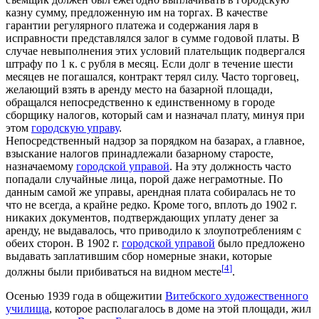
казну сумму, предложенную им на торгах. В качестве
гарантии регулярного платежа и содержания ларя в
исправности представлялся залог в сумме годовой платы. В
случае невыполнения этих условий плательщик подвергался
штрафу по 1 к. с рубля в месяц. Если долг в течение шести
месяцев не погашался, контракт терял силу. Часто торговец,
желающий взять в аренду место на базарной площади,
обращался непосредственно к единственному в городе
сборщику налогов, который сам и назначал плату, минуя при
этом
городскую управу
.
Непосредственный надзор за порядком на базарах, а главное,
взыскание налогов принадлежали базарному старосте,
назначаемому
городской управой
. На эту должность часто
попадали случайные лица, порой даже неграмотные. По
данным самой же управы, арендная плата собиралась не то
что не всегда, а крайне редко. Кроме того, вплоть до 1902 г.
никаких документов, подтверждающих уплату денег за
аренду, не выдавалось, что приводило к злоупотреблениям с
обеих сторон. В 1902 г.
городской управой
было предложено
выдавать заплатившим сбор номерные знаки, которые
[
4
]
должны были прибиваться на видном месте
.
Осенью 1939 года в общежитии
Витебского художественного
училища
, которое располагалось в доме на этой площади, жил