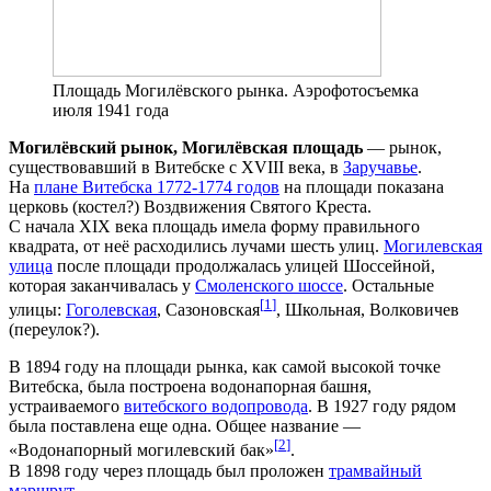
Площадь Могилёвского рынка. Аэрофотосъемка
июля 1941 года
Могилёвский рынок, Могилёвская площадь
— рынок,
существовавший в Витебске с XVIII века, в
Заручавье
.
На
плане Витебска 1772-1774 годов
на площади показана
церковь (костел?) Воздвижения Святого Креста.
С начала XIX века площадь имела форму правильного
квадрата, от неё расходились лучами шесть улиц.
Могилевская
улица
после площади продолжалась улицей Шоссейной,
которая заканчивалась у
Смоленского шоссе
. Остальные
[
1
]
улицы:
Гоголевская
, Сазоновская
, Школьная, Волковичев
(переулок?).
В 1894 году на площади рынка, как самой высокой точке
Витебска, была построена водонапорная башня,
устраиваемого
витебского водопровода
. В 1927 году рядом
была поставлена еще одна. Общее название —
[
2
]
«Водонапорный могилевский бак»
.
В 1898 году через площадь был проложен
трамвайный
маршрут
.