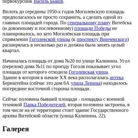
первокурсник
Василь Быков
.
Вплоть до середины 1950-х годов Могилевскую площадь
предполагалось не просто сохранить, а сделать одной из
главных площадей города. По
генеральному плану
Витебска
(и довоенному и послевоенному)
площади Победы
не
планировалось, но зато Могилёвская площадь при
спрямлении
Гоголевской улицы
(к
проспекту Винчевского
)
расширялась в несколько раз и должна была занять целый
квартал.
Начиналась площадь от дома №20 по улице Калинина. Угол
(перелом) дома №11 по проезду Гоголя показывает угол
площади от которого отходила
Гоголевская улица
.
Здание в котором в начале XX века располагалась
аптека
Бернштейна (сейчас это дом 6А
улица Ленина
) находилось
посередине восточной стороны площади.
Сейчас половина бывшей площади - площадка с военной
техникой
Парка Победителей
, вторая половина застроена, в
том числе на её территории стоит здание Государственного
архива Витебской области (улица Калинина, 22).
Галерея