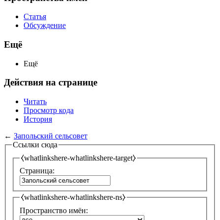
Статья
Обсуждение
Ещё
Ещё
Действия на странице
Читать
Просмотр кода
История
←
Запольский сельсовет
Ссылки сюда
⧼whatlinkshere-whatlinkshere-target⧽
Страница:
⧼whatlinkshere-whatlinkshere-ns⧽
Пространство имён: