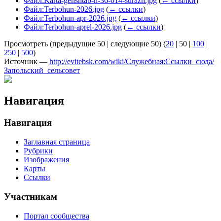
Файл:Karta-genshtab-n-36-014-surazh.jpg
(
← ссылки
)
Файл:Terbohun-2026.jpg
(
← ссылки
)
Файл:Terbohun-apr-2026.jpg
(
← ссылки
)
Файл:Terbohun-aprel-2026.jpg
(
← ссылки
)
Просмотреть (
предыдущие 50
|
следующие 50
) (
20
|
50
|
100
|
250
|
500
)
Источник —
http://evitebsk.com/wiki/Служебная:Ссылки_сюда/
Запольский_сельсовет
Навигация
Навигация
Заглавная страница
Рубрики
Изображения
Карты
Ссылки
Участникам
Портал сообщества