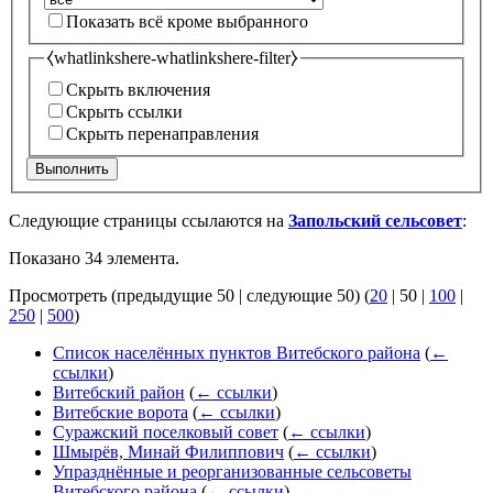
Показать всё кроме выбранного
⧼whatlinkshere-whatlinkshere-filter⧽
Скрыть включения
Скрыть ссылки
Скрыть перенаправления
Выполнить
Следующие страницы ссылаются на
Запольский сельсовет
:
Показано 34 элемента.
Просмотреть (
предыдущие 50
|
следующие 50
) (
20
|
50
|
100
|
250
|
500
)
Список населённых пунктов Витебского района
(
←
ссылки
)
Витебский район
(
← ссылки
)
Витебские ворота
(
← ссылки
)
Суражский поселковый совет
(
← ссылки
)
Шмырёв, Минай Филиппович
(
← ссылки
)
Упразднённые и реорганизованные сельсоветы
Витебского района
(
← ссылки
)