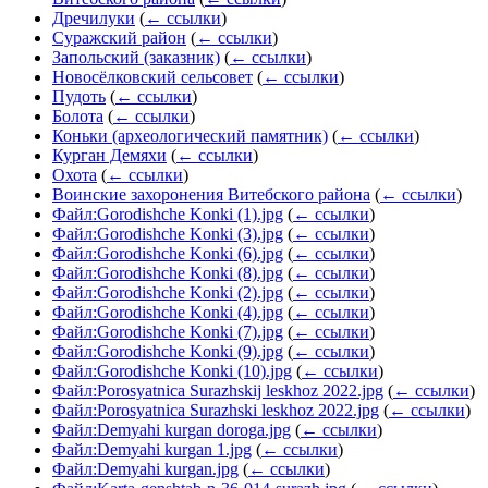
Дречилуки
(
← ссылки
)
Суражский район
(
← ссылки
)
Запольский (заказник)
(
← ссылки
)
Новосёлковский сельсовет
(
← ссылки
)
Пудоть
(
← ссылки
)
Болота
(
← ссылки
)
Коньки (археологический памятник)
(
← ссылки
)
Курган Демяхи
(
← ссылки
)
Охота
(
← ссылки
)
Воинские захоронения Витебского района
(
← ссылки
)
Файл:Gorodishche Konki (1).jpg
(
← ссылки
)
Файл:Gorodishche Konki (3).jpg
(
← ссылки
)
Файл:Gorodishche Konki (6).jpg
(
← ссылки
)
Файл:Gorodishche Konki (8).jpg
(
← ссылки
)
Файл:Gorodishche Konki (2).jpg
(
← ссылки
)
Файл:Gorodishche Konki (4).jpg
(
← ссылки
)
Файл:Gorodishche Konki (7).jpg
(
← ссылки
)
Файл:Gorodishche Konki (9).jpg
(
← ссылки
)
Файл:Gorodishche Konki (10).jpg
(
← ссылки
)
Файл:Porosyatnica Surazhskij leskhoz 2022.jpg
(
← ссылки
)
Файл:Porosyatnica Surazhski leskhoz 2022.jpg
(
← ссылки
)
Файл:Demyahi kurgan doroga.jpg
(
← ссылки
)
Файл:Demyahi kurgan 1.jpg
(
← ссылки
)
Файл:Demyahi kurgan.jpg
(
← ссылки
)