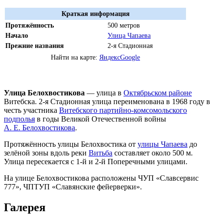
Краткая информация
Протяжённость
500 метров
Начало
Улица Чапаева
Прежние названия
2-я Стадионная
Найти на карте:
Яндекс
Google
Улица Белохвостикова
— улица в
Октябрьском районе
Витебска. 2-я Стадионная улица переименована в 1968 году в
честь участника
Витебского партийно-комсомольского
подполья
в годы Великой Отечественной войны
А. Е. Белохвостикова
.
Протяжённость улицы Белохвостика от
улицы Чапаева
до
зелёной зоны вдоль реки
Витьба
составляет около 500 м.
Улица пересекается с 1-й и 2-й Поперечными улицами.
На улице Белохвостикова расположены ЧУП «Славсервис
777», ЧПТУП «Славянские фейерверки».
Галерея