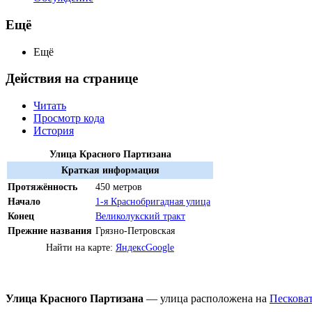
Ещё
Ещё
Действия на странице
Читать
Просмотр кода
История
Улица Красного Партизана
Краткая информация
Протяжённость
450 метров
Начало
1-я Краснобригадная улица
Конец
Великолукский тракт
Прежние названия
Грязно-Петровская
Найти на карте:
Яндекс
Google
Улица Красного Партизана
— улица расположена на
Пескова