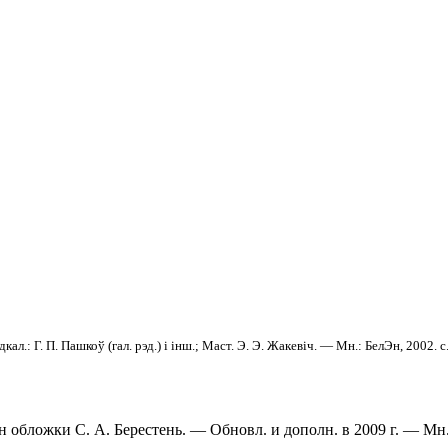
кал.: Г. П. Пашкоў (гал. рэд.) і інш.; Маст. Э. Э. Жакевіч. — Мн.: БелЭн, 2002. с
айн обложки С. А. Берестень. — Обновл. и дополн. в 2009 г. — М