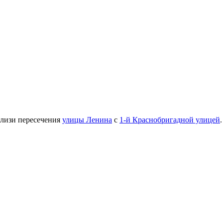
лизи пересечения
улицы Ленина
с
1-й Краснобригадной улицей