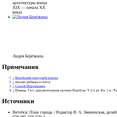
архитектуры конца
XIX — начала XX
века)
Лидия Берёзкина
Примечания
↑
Витебский городской портал
↑
письмо рабкора в газету
↑
Сергей Мартинович
↑
Памяць: Гіст.-дакументальная хроніка Віцебска. У 2-х кн. Кн. 1-я / Рэд
Источники
Витебск: План города. / Редактор В. А. Змачинская, диз
978-985-508-070-2