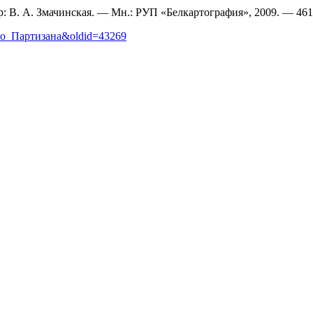
р: В. А. Змачинская. — Мн.: РУП «Белкартография», 2009. — 4611
ного_Партизана&oldid=43269