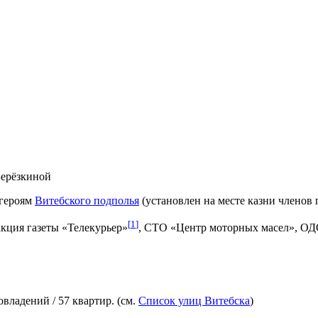
Берёзкиной
 героям
Витебского подполья
(установлен на месте казни членов
[
1
]
кция газеты «Телекурьер»
, СТО «Центр моторных масел», О
владений / 57 квартир. (см.
Список улиц Витебска
)