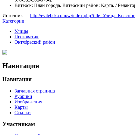
Витебск: План города. Витебский район: Карта. / Редакто
Источник —
http://evitebsk.com/w/index.php?title=Улица_Крас
Категории
:
Улицы
Песковатик
Октябрьский район
Навигация
Навигация
Заглавная страница
Рубрики
Изображения
Карты
Ссылки
Участникам