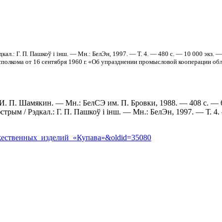
кал.: Г. П. Пашкоў і інш. — Мн.: БелЭн, 1997. — Т. 4. — 480 с. — 10 000 экз. 
сполкома от 16 сентября 1960 г. «Об упразднении промысловой кооперации об
И. П. Шамякин. — Мн.: БелСЭ им. П. Бровки, 1988. — 408 с. — 
трым / Рэдкал.: Г. П. Пашкоў і інш. — Мн.: БелЭн, 1997. — Т. 4
удожественных_изделий_«Купава»&oldid=35080