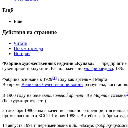
Ещё
Ещё
Действия на странице
Читать
Просмотр кода
История
Фабрика художественных изделий «Купава»
— предприятие в
сувенирной продукции. Расположена по
ул. Грибоедова
, 18/6.
[
1
]
Фабрика основана в 1929
году как артель «8 Марта».
Во время
Великой Отечественной войны
разрушена, восстанов
[
В 1960 году на базе
вышивальной артели «8-е Марта»
создана
(Белхудожпромтреста).
25 декабря 1980 года в качестве головного предприятия вош
промышленности БССР. 1 июля 1988 г. Витебская фабрика худо
14 августа 1991 г. переименована в
Витебскую фабрику художе