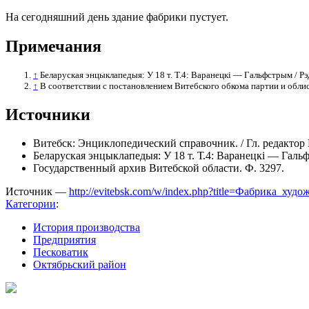
На сегодняшний день здание фабрики пустует.
Примечания
↑
Беларуская энцыклапедыя: У 18 т. Т.4: Варанецкі — Гальфстрым / Рэд
↑
В соответствии с постановлением Витебского обкома партии и обли
Источники
Витебск: Энциклопедический справочник. / Гл. редактор 
Беларуская энцыклапедыя: У 18 т. Т.4: Варанецкі — Гальфс
Государственный архив Витебской области. Ф. 3297.
Источник —
http://evitebsk.com/w/index.php?title=Фабрика_х
Категории
:
История производства
Предприятия
Песковатик
Октябрьский район