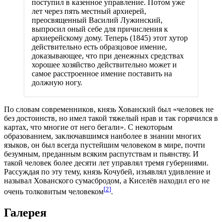
поступил в казенное управление. Потом уже
лет через пять местный архиерей,
преосвященный Василий Лужинский,
выпросил оный себе для причисления к
архиерейскому дому. Теперь (1845) этот хутор
действительно есть образцовое имение,
доказывающее, что при денежных средствах
хорошее хозяйство действительно может и
самое расстроенное имение поставить на
должную ногу.
По словам современников, князь Хованский был «человек не
без достоинств, но имел такой тяжелый нрав и так горячился в
картах, что многие от него бегали». С некоторым
образованием, заключавшимся наиболее в знании многих
языков, он был всегда пустейшим человеком в мире, почти
безумным, преданным всяким распутствам и пьянству. И
такой человек более десяти лет управлял тремя губерниями.
Рассуждая по эту тему, князь Кочубей, изъявлял удивление и
называл Хованского сумасбродом, а Киселёв находил его не
[
2
]
очень толковитым человеком
.
Галерея