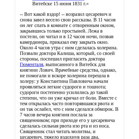
Витебске 15 июня 1831 г.»
-- Вот какой вздор! -- возразил цесаревич и
снова завел весело свои рассказы. В 11 часов
он лег спать в комнате с отворенным окном,
закрывшись только простыней. Лежа в
постели, он читал и в 12 часов ночи, позвав
камердинера, приказал ему закрыть окно.
Около 4 часов утра с ним сделалась холерина.
Позвали доктора Калиша, который, со своей
стороны, поспешил пригласить доктора
Гюменталя
, выписанного в Витебск для
княгини Лович. Врачебные средства, однако,
не помогали и вскоре холерина перешла в
холеру: у Константина Павловича начали
проявляться легкие судороги и тошнота;
судороги постепенно усилились до такой
степени, что он уже кричал от боли. Вместе с
тем открылась часто повторявшаяся рвота и
он так ослабел, что с ним сделался обморок. В
7 часов вечера княгиня послала за
священником; при приходе его у цесаревича
сделалась сильная рвота изо рта и из носа.
Священник стал читать молитвы, и
цесаревич, тяжело вздохнув раза два,