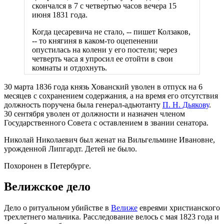
скончался в 7 с четвертью часов вечера 15
июня 1831 года.
Когда цесаревича не стало, -- пишет Колзаков,
-- то княгиня в каком-то оцепенении
опустилась на колени у его постели; через
четверть часа я упросил ее отойти в свои
комнаты и отдохнуть.
30 марта 1836 года князь Хованский уволен в отпуск на 6
месяцев с сохранением содержания, а на время его отсутствия
должность поручена была генерал-адьютанту
П. Н. Дьякову
.
30 сентября уволен от должности и назначен членом
Государственного Совета с оставлением в звании сенатора.
Николай Николаевич был женат на Вильгельмине Ивановне,
урожденной Липгардт. Детей не было.
Похоронен в Петербурге.
Велижское дело
Дело о ритуальном убийстве в
Велиже
евреями христианского
трехлетнего мальчика. Расследование велось с мая 1823 года и