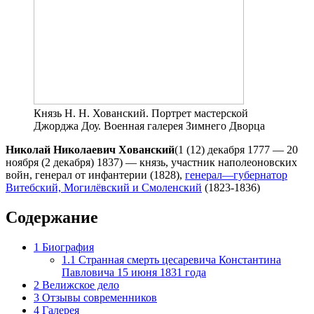
Князь Н. Н. Хованский. Портрет мастерской
Джорджа Доу. Военная галерея Зимнего Дворца
Николай Николаевич Хованский
(1 (12) декабря 1777 — 20
ноября (2 декабря) 1837) — князь, участник наполеоновских
войн, генерал от инфантерии (1828),
генерал—губернатор
Витебский, Могилёвский и Смоленский
(1823-1836)
Содержание
1
Биография
1.1
Странная смерть цесаревича Константина
Павловича 15 июня 1831 года
2
Велижское дело
3
Отзывы современников
4
Галерея