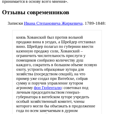
принимается в основу всего мнения».
Отзывы современников
Записки
Ивана Степановича Жиркевича
. 1789-1848:
князь Хованский был против вольной
продажи вина в уездах, а Шрейдер отстаивал
вино. Шрейдер полагал по губернии ввести
казенную продажу соли, Хованский –
ограничить числительность прислуги у
помещиков сообразно количеству душ
каждого, сократить в большом объеме псовую
охоту, устроить образцовые хутора для
хозяйства (посредством секций), на что
пример уже создал при Витебске, собрав
сумму и поручив управление хутором
агроному
фон Гюбенталю
: советовал под
личным председательством генерал-
губернатора в витебском хуторе учредить
особый хозяйственный комитет, члены
которого могли бы объезжать в продолжение
года по всем замечаемым в дурном