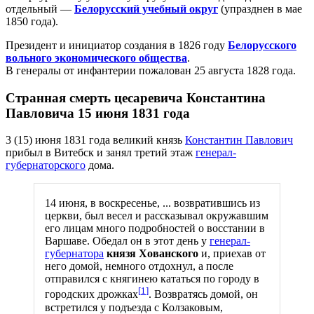
отдельный —
Белорусский учебный округ
(упразднен в мае
1850 года).
Президент и инициатор создания в 1826 году
Белорусского
вольного экономического общества
.
В генералы от инфантерии пожалован 25 августа 1828 года.
Странная смерть цесаревича Константина
Павловича 15 июня 1831 года
3 (15) июня 1831 года великий князь
Константин Павлович
прибыл в Витебск и занял третий этаж
генерал-
губернаторского
дома.
14 июня, в воскресенье, ... возвратившись из
церкви, был весел и рассказывал окружавшим
его лицам много подробностей о восстании в
Варшаве. Обедал он в этот день у
генерал-
губернатора
князя Хованского
и, приехав от
него домой, немного отдохнул, а после
отправился с княгинею кататься по городу в
[
1
]
городских дрожках
. Возвратясь домой, он
встретился у подъезда с Колзаковым,