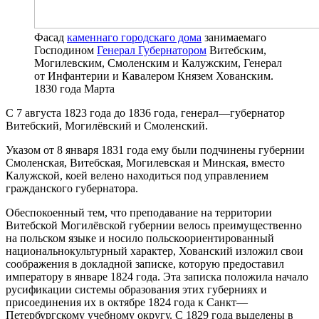
Фасад
каменнаго городскаго дома
занимаемаго
Господином
Генерал Губернатором
Витебским,
Могилевским, Смоленским и Калужским, Генерал
от Инфантерии и Кавалером Князем Хованским.
1830 года Марта
С 7 августа 1823 года до 1836 года, генерал—губернатор
Витебский, Могилёвский и Смоленский.
Указом от 8 января 1831 года ему были подчинены губернии
Смоленская, Витебская, Могилевская и Минская, вместо
Калужской, коей велено находиться под управлением
гражданского губернатора.
Обеспокоенный тем, что преподавание на территории
Витебской Могилёвской губернии велось преимущественно
на польском языке и носило польскоориентированный
национальнокультурный характер, Хованский изложил свои
соображения в докладной записке, которую предоставил
императору в январе 1824 года. Эта записка положила начало
русификации системы образования этих губерниях и
присоединения их в октябре 1824 года к Санкт—
Петербургскому учебному округу. С 1829 года выделены в