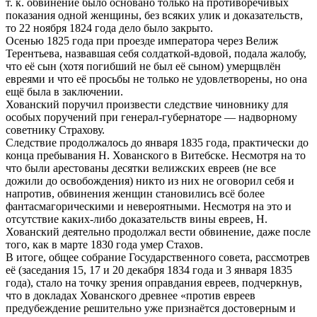
т. к. обвинение было основано только на противоречивых
показания одной женщины, без всяких улик и доказательств,
то 22 ноября 1824 года дело было закрыто.
Осенью 1825 года при проезде императора через Велиж
Терентьева, назвавшая себя солдаткой-вдовой, подала жалобу,
что её сын (хотя погибший не был её сыном) умерщвлён
евреями и что её просьбы не только не удовлетворены, но она
ещё была в заключении.
Хованский поручил произвести следствие чиновнику для
особых поручений при генерал-губернаторе — надворному
советнику Страхову.
Следствие продолжалось до января 1835 года, практически до
конца пребывания Н. Хованского в Витебске. Несмотря на то
что были арестованы десятки велижских евреев (не все
дожили до освобождения) никто из них не оговорил себя и
напротив, обвинения женщин становились всё более
фантасмагорическими и невероятными. Несмотря на это и
отсутствие каких-либо доказательств вины евреев, Н.
Хованский деятельно продолжал вести обвинение, даже после
того, как в марте 1830 года умер Стахов.
В итоге, общее собрание Государственного совета, рассмотрев
её (заседания 15, 17 и 20 декабря 1834 года и 3 января 1835
года), стало на точку зрения оправдания евреев, подчеркнув,
что в докладах Хованского древнее «против евреев
предубеждение решительно уже признаётся достоверным и