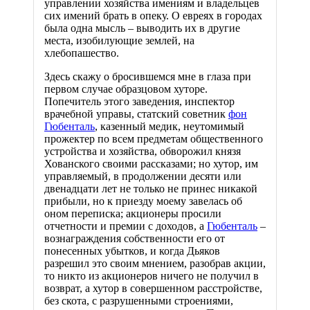
управлении хозяйства имениям и владельцев
сих имений брать в опеку. О евреях в городах
была одна мысль – выводить их в другие
места, изобилующие землей, на
хлебопашество.
Здесь скажу о бросившемся мне в глаза при
первом случае образцовом хуторе.
Попечитель этого заведения, инспектор
врачебной управы, статский советник
фон
Гюбенталь
, казенный медик, неутомимый
прожектер по всем предметам общественного
устройства и хозяйства, обворожил князя
Хованского своими рассказами; но хутор, им
управляемый, в продолжении десяти или
двенадцати лет не только не принес никакой
прибыли, но к приезду моему завелась об
оном переписка; акционеры просили
отчетности и премии с доходов, а
Гюбенталь
–
вознаграждения собственности его от
понесенных убытков, и когда Дьяков
разрешил это своим мнением, разобрав акции,
то никто из акционеров ничего не получил в
возврат, а хутор в совершенном расстройстве,
без скота, с разрушенными строениями,