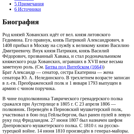
5
Примечания
6
Источники
Биография
Род князей Хованских идёт от вел. князя литовского
Гедимина. Его правнук, князь Патрикий Александрович, в
1408 прибыл в Москву на службу к великому князю Василию
Дмитриевичу. Внук князя Патрикия, князь Василий
Фёдорович, прозванный Хавака, и стал родоначальником
княжеского рода Хованских, игравших в XVII веке весьма
заметную роль. (См.
Битва под Витебском (1664)
)
Брат Александр — сенатор, сестра Екатерина — жена
сенатора Ю. А. Нелединского. В трехлетнем возрасте записан
в л.-гв. Преображенский полк и 1 января 1793 выпущен в
армию с чином поручика.
В чине подполковника Таврического гренадерского полка
сражался при Аустерлице в 1805 г. С 23 апреля 1806 —
полковник. Переведён в Перновский мушкетерский полк,
участвовал в бою под Гейльсбергом, был ранен пулей в левую
руку под Фридландом. 27 июня 1807 был назначен шефом
Днепровского мушкетерского полка. С 1810 г. на русско-
турецкой войне. 14 июня 1810 произведён в генерал-майоры.