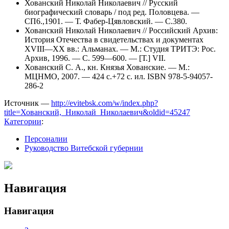
Хованский Николай Николаевич // Русский
биографический словарь / под ред. Половцева. —
СП6.,1901. — Т. Фабер-Цявловский. — С.380.
Хованский Николай Николаевич // Российский Архив:
История Отечества в свидетельствах и документах
XVIII—XX вв.: Альманах. — М.: Студия ТРИТЭ: Рос.
Архив, 1996. — С. 599—600. — [Т.] VII.
Хованский С. А., кн. Князья Хованские. — М.:
МЦНМО, 2007. — 424 с.+72 с. ил. ISBN 978-5-94057-
286-2
Источник —
http://evitebsk.com/w/index.php?
title=Хованский,_Николай_Николаевич&oldid=45247
Категории
:
Персоналии
Руководство Витебской губернии
Навигация
Навигация