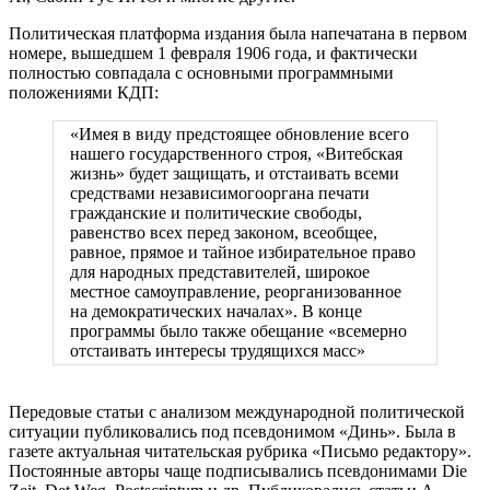
Политическая платформа издания была напечатана в первом
номере, вышедшем 1 февраля 1906 года, и фактически
полностью совпадала с ос­новными программными
положениями КДП:
«Имея в виду предстоящее обновление всего
нашего государственного строя, «Витебская
жизнь» будет защищать, и отстаивать всеми
средствами независимогооргана печати
гражданские и политические свободы,
равенство всех перед законом, всеобщее,
равное, прямое и тайное избирательное право
для народных представителей, широкое
местное самоуправление, реорганизованное
на демократических началах». В конце
программы было также обеща­ние «всемерно
отстаивать интересы трудящихся масс»
Передовые статьи с анализом международной политической
ситуации публиковались под псевдонимом «Динь». Была в
газете актуальная читательская рубрика «Письмо редактору».
Постоянные авторы чаще подписывались псевдонимами Die