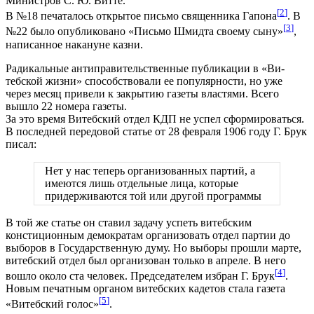
Министров С. Ю. Витте.
[
2
]
В №18 печаталось открытое письмо священника Гапона
. В
[
3
]
№22 было опубликовано «Письмо Шмидта своему сыну»
,
написанное накануне казни.
Радикальные антиправительственные публикации в «Ви­
тебской жизни» способствовали ее популярности, но уже
через месяц привели к закрытию газеты властями. Всего
вышло 22 номера газеты.
За это время Витебский отдел КДП не успел сформироваться.
В последней передовой статье от 28 февраля 1906 году Г. Брук
писал:
Нет у нас теперь организованных партий, а
имеются лишь отдельные лица, которые
придерживаются той или другой программы
В той же статье он ставил задачу успеть витебским
констиционным демократам организовать отдел партии до
выборов в Государственную думу. Но выборы прошли марте,
витебский отдел был организован только в апреле. В него
[
4
]
вошло около ста человек. Председателем избран Г. Брук
.
Новым печатным органом витебских кадетов стала газета
[
5
]
«Витебский голос»
.