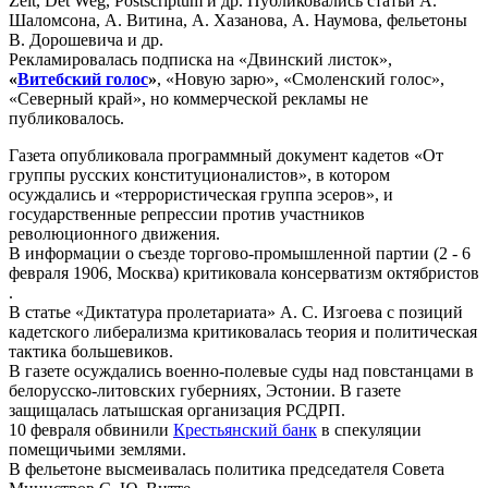
Zeit, Det Weg, Postscriptum и др. Публиковались статьи А.
Шаломсона, А. Витина, А. Хазанова, А. Наумова, фельетоны
В. Дорошевича и др.
Рекламировалась подписка на «Двинский листок»,
«
Витебский голос
»
, «Новую зарю», «Смоленский голос»,
«Северный край», но коммерческой рекламы не
публиковалось.
Газета опубликовала программный документ кадетов «От
группы русских конституционалистов», в котором
осуждались и «террористическая группа эсеров», и
государственные репрессии против участников
революционного движения.
В информации о съезде торгово-промышленной партии (2 - 6
февраля 1906, Москва) критиковала консерватизм октябристов
.
В статье «Диктатура пролетариата» А. С. Изгоева с позиций
кадетского либерализма критиковалась теория и политическая
тактика большевиков.
В газете осуждались военно-полевые суды над повстанцами в
белорусско-литовских губерниях, Эстонии. В газете
защищалась латышская организация РСДРП.
10 февраля обвинили
Крестьянский банк
в спекуляции
помещичьими землями.
В фельетоне высмеивалась политика председателя Совета