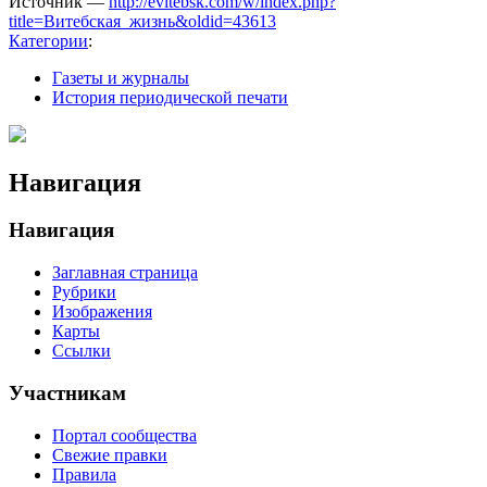
Источник —
http://evitebsk.com/w/index.php?
title=Витебская_жизнь&oldid=43613
Категории
:
Газеты и журналы
История периодической печати
Навигация
Навигация
Заглавная страница
Рубрики
Изображения
Карты
Ссылки
Участникам
Портал сообщества
Свежие правки
Правила