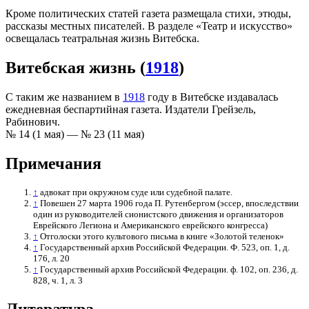
Кроме политических статей газета размещала стихи, этюды,
рассказы местных писателей. В разделе «Театр и искусство»
освещалась театральная жизнь Витебска.
Витебская жизнь (
1918
)
С таким же названием в
1918
году в Витебске издавалась
ежедневная беспартийная газета. Издатели Грейзель,
Рабинович.
№ 14 (1 мая) — № 23 (11 мая)
Примечания
↑
адвокат при окружном суде или судебной палате.
↑
Повешен 27 марта 1906 года П. Рутенбергом (эссер, впоследствии
один из руководителей сионистского движения и организаторов
Еврейского Легиона и Американского еврейского конгресса)
↑
Отголоски этого культового письма в книге «Золотой теленок»
↑
Государственный архив Российской Федерации. Ф. 523, оп. 1, д.
176, л. 20
↑
Государственный архив Российской Федерации. ф. 102, оп. 236, д.
828, ч. 1, л. 3
Литература