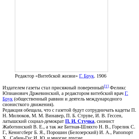
Редактор «Витебской жизни»
Г. Брук
. 1906
[
1
]
Издателем газеты стал присяжный поверенный
Феликс
Юлианович Држевинский, а редактором витебский врач
Г.
Брук
(общественный раввин и деятель международного
сионисткого движения).
Редакция обещала, что с газетой будут сотрудничать кадеты П.
Н. Милюков, М. М. Винавер, П. Б. Струве, И. В. Гессен,
латышский социал-демократ
П. И. Стучка
, сионист
Жаботинский В. Е., а так же Битная-Шляхто Н. В., Горелик С.
Г., Кенигсберг Б. Я., Порошин (Белозерский) И. А., Рапопорт
Х., Сабин-Гус И. Ю. и многие другие.