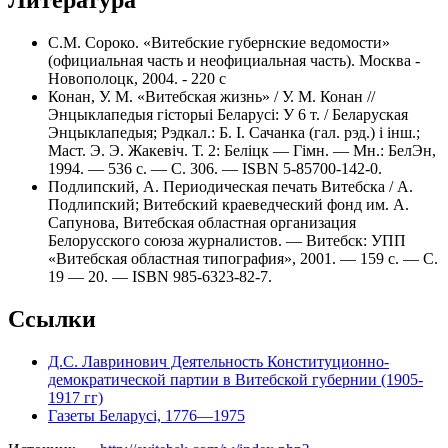
С.М. Сороко. «Витебские губернские ведомости»
(официальная часть и неофициальная часть). Москва -
Новополоцк, 2004. - 220 с
Конан, У. М. «Витебская жизнь» / У. М. Конан //
Энцыклапедыя гісторыі Беларусі: У 6 т. / Беларуская
Энцыклапедыя; Рэдкал.: Б. І. Сачанка (гал. рэд.) і інш.;
Маст. Э. Э. Жакевіч. Т. 2: Беліцк — Гімн. — Мн.: БелЭн,
1994. — 536 с. — С. 306. — ISBN 5-85700-142-0.
Подлипский, А. Периодическая печать Витебска / А.
Подлипский; Витебский краеведческий фонд им. А.
Сапунова, Витебская областная организация
Белорусского союза журналистов. — Витебск: УПП
«Витебская областная типография», 2001. — 159 с. — С.
19 — 20. — ISBN 985-6323-82-7.
Ссылки
Д.С. Лавринович Деятельность Конституционно-
демократической партии в Витебской губернии (1905-
1917 гг)
Газеты Беларусі, 1776––1975