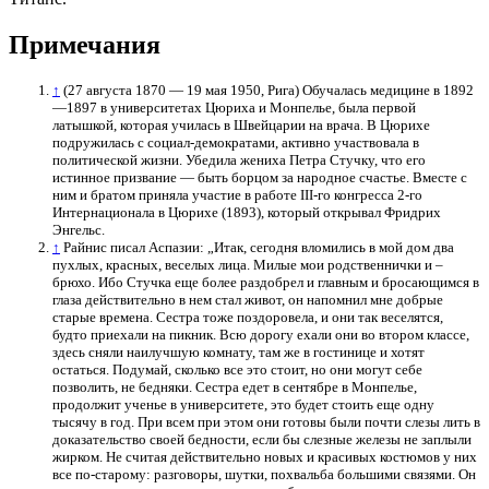
Примечания
↑
(27 августа 1870 — 19 мая 1950, Рига) Обучалась медицине в 1892
—1897 в университетах Цюриха и Монпелье, была первой
латышкой, которая училась в Швейцарии на врача. В Цюрихе
подружилась с социал-демократами, активно участвовала в
политической жизни. Убедила жениха Петра Стучку, что его
истинное призвание — быть борцом за народное счастье. Вместе с
ним и братом приняла участие в работе III-го конгресса 2-го
Интернационала в Цюрихе (1893), который открывал Фридрих
Энгельс.
↑
Райнис писал Аспазии: „Итак, сегодня вломились в мой дом два
пухлых, красных, веселых лица. Милые мои родственнички и –
брюхо. Ибо Стучка еще более раздобрел и главным и бросающимся в
глаза действительно в нем стал живот, он напомнил мне добрые
старые времена. Сестра тоже поздоровела, и они так веселятся,
будто приехали на пикник. Всю дорогу ехали они во втором классе,
здесь сняли наилучшую комнату, там же в гостинице и хотят
остаться. Подумай, сколько все это стоит, но они могут себе
позволить, не бедняки. Сестра едет в сентябре в Монпелье,
продолжит ученье в университете, это будет стоить еще одну
тысячу в год. При всем при этом они готовы были почти слезы лить в
доказательство своей бедности, если бы слезные железы не заплыли
жирком. Не считая действительно новых и красивых костюмов у них
все по-старому: разговоры, шутки, похвальба большими связями. Он