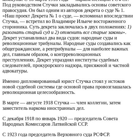
Под руководством Стучки закладывались основы советского
правосудия. Он был одним из авторов декрета о суде № 1.
«Наш проект Декрета № 1 о суде, — вспоминал впоследствии
Стучка, — встретил во Владимире Ильиче восторженного
сторонника. Суть декрета заключалась в двух положениях:
1)
разогнать старый суд и 2) отменить все старые законы
».
Декрет устанавливал два вида судов: народные суды и
революционные трибуналы. Народные суды создавались как
общегражданские, а ревтрибуналы — для наиболее важных
дел, главным образом, о контрреволюционных
преступлениях. Декрет упразднял институты судебных
следователей, прокурорского надзора, присяжной и частной
адвокатуры.
Именно дипломированный юрист Стучка стоял у истоков
новой судебной системы где основой права провозглашалась
революционная целесообразность.
В марте — августе 1918 Стучка — член коллегии, затем
заместитель наркома иностранных дел.
С декабря 1918 по январь 1920 — председатель Совета
Народных Комиссаров Латвийской ССР.
С 1923 года председатель Верховного суда РСФСР.