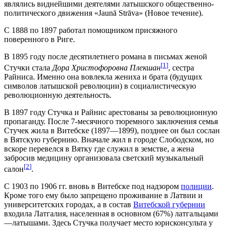
являлись виднейшими деятелями латышского общественно-
политического движения «Jaunā Strāva» (Новое течение).
С 1888 по 1897 работал помощником присяжного
поверенного в Риге.
В 1895 году после десятилетнего романа в письмах женой
[
1
]
Стучки стала
Дора Христофоровна Плекшан
, сестра
Райниса. Именно она вовлекла жениха и брата (будущих
символов латышской революции) в социалистическую
революционную деятельность.
В 1897 году Стучка и Райнис арестованы за революционную
пропаганду. После 7-месячного тюремного заключения семья
Стучек жила в Витебске (1897—1899), позднее он был сослан
в Вятскую губернию. Вначале жил в городе Слободском, но
вскоре перевелся в Вятку где служил в земстве, а жена
забросив медицину организовала светский музыкальный
[
2
]
салон
.
С 1903 по 1906 гг. вновь в Витебске под надзором
полиции
.
Кроме того ему было запрещено проживание в Латвии и
университетских городах, а в состав
Витебской губернии
входила Латгалия, населенная в основном (67%) латгальцами
—латышами. Здесь Стучка получает место юрисконсульта у