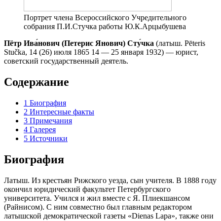
Портрет члена Всероссийского Учредительного
собрания П.И.Стучка работы Ю.К.Арцыбушева
Пётр Ива́нович (Петерис Янович) Сту́чка
(латыш. Pēteris
Stučka, 14 (26) июля 1865 14 — 25 января 1932) — юрист,
советский государственный деятель.
Содержание
1
Биография
2
Интересные факты
3
Примечания
4
Галерея
5
Источники
Биография
Латыш. Из крестьян Рижского уезда, сын учителя. В 1888 году
окончил юридический факультет Петербургского
университета. Учился и жил вместе с Я. Плиекшансом
(Райнисом). С ним совместно был главным редактором
латышской демократической газеты «Dienas Lapa», также они