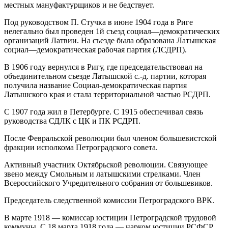
местных мануфактурщиков и не бедствует.
Под руководством П. Стучка в июне 1904 года в Риге
нелегально был проведен 1й съезд социал—демократических
организаций Латвии. На съезде была образована Латышская
социал—демократическая рабочая партия (ЛСДРП).
В 1906 году вернулся в Ригу, где председательствовал на
объединительном съезде Латышской с.-д. партии, которая
получила название Социал-демократическая партия
Латышского края и стала территориальной частью РСДРП.
С 1907 года жил в Петербурге. С 1915 обеспечивал связь
руководства СДЛК с ЦК и ПК РСДРП.
После Февральской революции был членом большевистской
фракции исполкома Петроградского совета.
Активный участник Октябрьской революции. Связующее
звено между Смольным и латышскими стрелками. Член
Всероссийского Учредительного собрания от большевиков.
Председатель следственной комиссии Петроградского ВРК.
В марте 1918 — комиссар юстиции Петроградской трудовой
коммуны. С 18 марта 1918 года — нарком юстиции РСФСР.