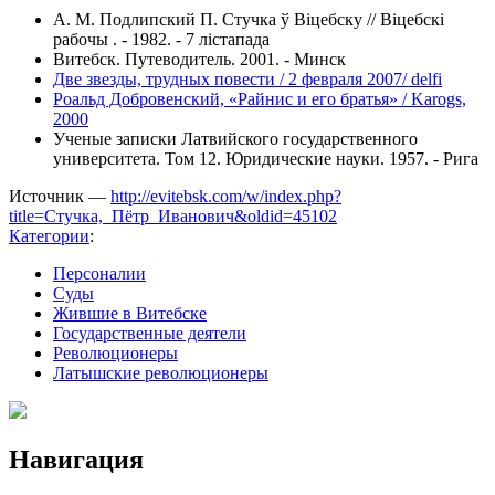
А. М. Подлипский П. Стучка ў Віцебску // Віцебскі
рабочы . - 1982. - 7 лістапада
Витебск. Путеводитель. 2001. - Минск
Две звезды, трудных повести / 2 февраля 2007/ delfi
Роальд Добровенский, «Райнис и его братья» / Karogs,
2000
Ученые записки Латвийского государственного
университета. Том 12. Юридические науки. 1957. - Рига
Источник —
http://evitebsk.com/w/index.php?
title=Стучка,_Пётр_Иванович&oldid=45102
Категории
:
Персоналии
Суды
Жившие в Витебске
Государственные деятели
Революционеры
Латышские революционеры
Навигация