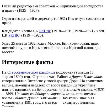
Главный редактор 1-й советской «Энциклопедии государства
и права» (1925—1927).
Один из создателей и директор (с 1931) Института советского
права.
Кандидат в члены ЦК
РКП(б)
(1918—1919, 1920—1921), член
ЦК
РКП(б)
(1919—1920).
Умер 25 января 1932 года в Москве. Был кремирован, прах
помещён в урне в Кремлёвской стене на Красной площади в
Москве.
Интересные факты
На
Старосеменовском кладбище
похоронена (умерла 18
апреля 1899) теща Стучки и мать Райниса
Дарта Плиекшане
,
которая жила в Витебске у своей дочери Доры. На гранитном
валуне, лежащем недалеко от ворот кладбища укреплена
плита с надписью на белорусском и латышском языках: «
1828
—1899. На этом кладбище похоронена мать латышского
поэта Райниса Дарта Плиекшане.
» Памятный знак был
установлен в 1991 году, его автор — скульптор Вильнис
Титанс.