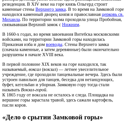
резиденция. В XIV веке на горе князь Ольгерд строит
каменные стены
Верхнего замка
. В то время на Замковой горе
находился каменный дворец князя и православная
церковь св.
Михаила
. По территории холма проходила улица Пробойная,
связывавшая Верхний замок с
Нижним
.
В 1660-х годах, во время завоевания Витебска московскими
войсками, на территории Замковой горы находилась
Приказная изба и дом
воеводы
. Стены Верхнего замка
(сначала каменные, а затем деревянные) были окончательно
разрушены в начале XVIII века.
В первой половине XIX веков на горе находился, так
называемый,
воксал
(вокзал) — летнее увеселительное
учреждение, где проходили танцевальные вечера. Здесь были
устроен павильон для танцев, беседка для нетанцующих,
буфет, кегельбан и уборная. Замковую гору тогда стали
называть
Вокзал-горой
.
К 1865 году от воксала не осталось и следа. Площадка на
вершине горы зарастала травой, здесь сажали картофель,
пасли коров.
«Дело о срытии Замковой горы»