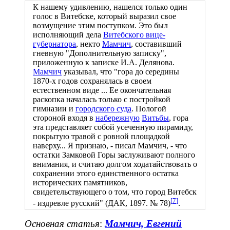
К нашему удивлению, нашелся только один
голос в Витебске, который выразил свое
возмущение этим поступком. Это был
исполняющий дела
Витебского вице-
губернатора
, некто
Мамчич
, составивший
гневную "Дополнительную записку",
приложенную к записке И.А. Делянова.
Мамчич
указывал, что "гора до середины
1870-х годов сохранялась в своем
естественном виде ... Ее окончательная
раскопка началась только с постройкой
гимназии и
городского суда
. Пологой
стороной входя в
набережную
Витьбы
, гора
эта представляет собой усеченную пирамиду,
покрытую травой с ровной площадкой
наверху... Я признаю, - писал Мамчич, - что
остатки Замковой Горы заслуживают полного
внимания, и считаю долгом ходатайствовать о
сохранении этого единственного остатка
исторических памятников,
свидетельствующего о том, что город Витебск
[
7
]
- издревле русский" (ДАК, 1897. № 78)
.
Основная статья
:
Мамчич, Евгений