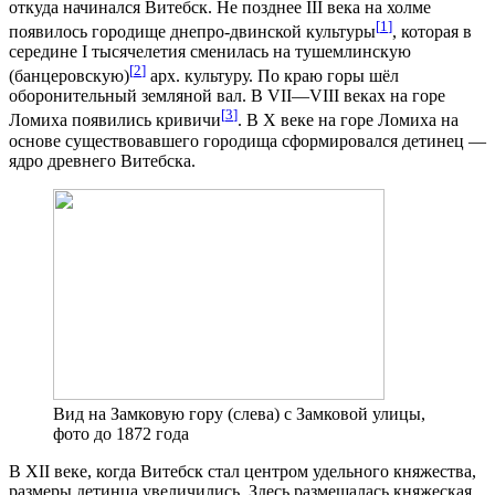
откуда начинался Витебск. Не позднее III века на холме
[
1
]
появилось городище днепро-двинской культуры
, которая в
середине I тысячелетия сменилась на тушемлинскую
[
2
]
(банцеровскую)
арх. культуру. По краю горы шёл
оборонительный земляной вал. В VII—VIII веках на горе
[
3
]
Ломиха появились кривичи
. В X веке на горе Ломиха на
основе существовавшего городища сформировался детинец —
ядро древнего Витебска.
Вид на Замковую гору (слева) с Замковой улицы,
фото до 1872 года
В XII веке, когда Витебск стал центром удельного княжества,
размеры детинца увеличились. Здесь размещалась княжеская