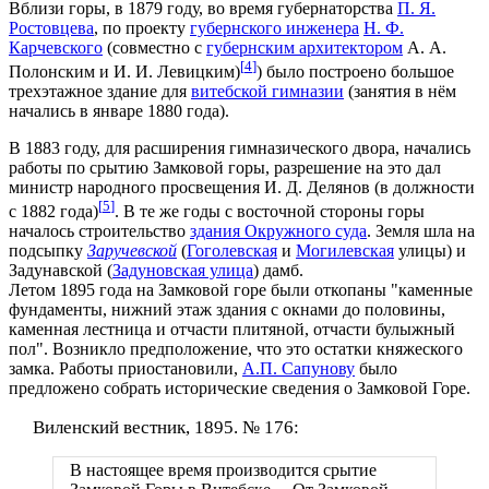
Вблизи горы, в 1879 году, во время губернаторства
П. Я.
Ростовцева
, по проекту
губернского инженера
Н. Ф.
Карчевского
(совместно с
губернским архитектором
А. А.
[
4
]
Полонским и И. И. Левицким)
) было построено большое
трехэтажное здание для
витебской гимназии
(занятия в нём
начались в январе 1880 года).
В 1883 году, для расширения гимназического двора, начались
работы по срытию Замковой горы, разрешение на это дал
министр народного просвещения И. Д. Делянов (в должности
[
5
]
с 1882 года)
. В те же годы с восточной стороны горы
началось строительство
здания Окружного суда
. Земля шла на
подсыпку
Заручевской
(
Гоголевская
и
Могилевская
улицы) и
Задунавской (
Задуновская улица
) дамб.
Летом 1895 года на Замковой горе были откопаны "каменные
фундаменты, нижний этаж здания с окнами до половины,
каменная лестница и отчасти плитяной, отчасти булыжный
пол". Возникло предположение, что это остатки княжеского
замка. Работы приостановили,
А.П. Сапунову
было
предложено собрать исторические сведения о Замковой Горе.
Виленский вестник, 1895. № 176:
В настоящее время производится срытие