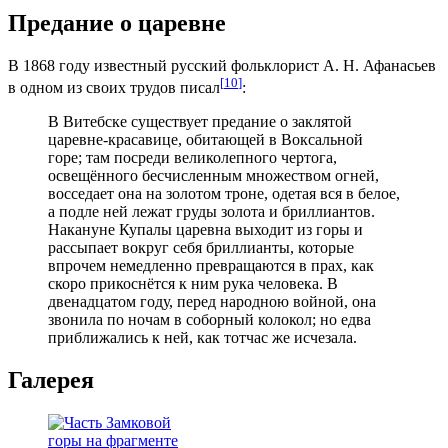
Предание о царевне
В 1868 году известный русский фольклорист А. Н. Афанасьев
[
10
]
в одном из своих трудов писал
:
В Витебске существует предание о заклятой
царевне-красавице, обитающей в Воксальной
горе; там посреди великолепного чертога,
освещённого бесчисленным множеством огней,
восседает она на золотом троне, одетая вся в белое,
а подле ней лежат груды золота и бриллиантов.
Накануне Купалы царевна выходит из горы и
рассыпает вокруг себя бриллианты, которые
впрочем немедленно превращаются в прах, как
скоро прикоснётся к ним рука человека. В
двенадцатом году, перед народною войной, она
звонила по ночам в соборный колокол; но едва
приближались к ней, как тотчас же исчезала.
Галерея