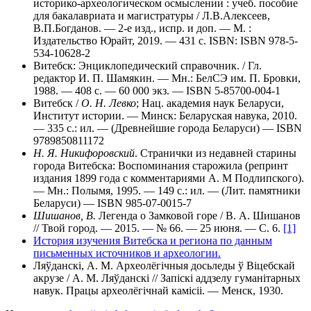
историко-археологическом осмыслении : учеб. пособие
для бакалавриата и магистратуры / Л.В.Алексеев,
В.П.Богданов. — 2-е изд., испр. и доп. — М. :
Издательство Юрайт, 2019. — 431 с. ISBN: ISBN 978-5-
534-10628-2
Витебск: Энциклопедический справочник. / Гл.
редактор И. П. Шамякин. — Мн.: БелСЭ им. П. Бровки,
1988. — 408 с. — 60 000 экз. — ISBN 5-85700-004-1
Витебск /
О. Н. Левко
; Нац. академия наук Беларуси,
Институт истории. — Минск: Беларуская навука, 2010.
— 335 с.: ил. — (Древнейшие города Беларуси) — ISBN
9789850811172
Н. Я. Никифоровский
. Странички из недавней старины
города Витебска: Воспоминания старожила (репринт
издания 1899 года с комментариями А. М Подлипского).
— Мн.: Полымя, 1995. — 149 с.: ил. — (Лит. памятники
Беларуси) — ISBN 985-07-0015-7
Шишанов, В.
Легенда о Замковой горе / В. А. Шишанов
// Твой город. — 2015. — № 66. — 25 июня. — С. 6.
[1]
История изучения Витебска и региона по данным
письменных источников и археологии.
Ляўданскі, А. М. Археолёгічныя досьледы ў Віцебскай
акрузе / А. М. Ляўданскі // Запіскі аддзелу гуманітарных
навук. Працы археолёгічнай камісіі. — Менск, 1930.