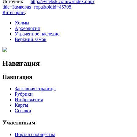
Источник —
http://evitebsk.com/w/index.php?
title=Замковая_гора&oldid=45705
Категории
:
Холмы
Археология
Утраченное наследие
Верхний замок
Навигация
Навигация
Заглавная страница
Рубрики
Изображения
Карты
Ссылки
Участникам
Портал сообщества