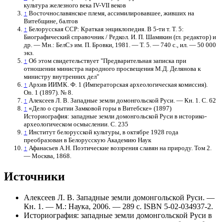
культура железного века IV-VII веков
↑
Восточнославянское племя, ассимилировавшее, живших на
Витебщине, балтов
↑
Белорусская ССР: Краткая энциклопедия. В 5-ти т. Т. 5:
Биографический справочник / Редкол. И. П. Шамякин (гл. редактор) и
др. — Мн.: БелСэ им. П. Бровки, 1981. — Т. 5. — 740 с., ил. — 50 000
экз.
↑
Об этом свидетельствует "Предварительная записка при
отношении министра народного просвещения М.Д. Делянова к
министру внутренних дел"
↑
Архив ИИМК. Ф. 1 (Императорская археологическая комиссия).
On. 1 (1897). № 8.
↑
Алексеев Л. В. Западные земли домонгольской Руси. — Кн. 1. С. 62
↑
«Дело о срытии Замковой горы в Витебске» (1897)
Историография: западные земли домонгольской Руси в историко-
археологическом осмыслении. С. 235
↑
Институт белорусской культуры, в октябре 1928 года
преобразован в Белорусскую Академию Наук
↑
Афанасьев А.Н. Поэтические воззрения славян на природу. Том 2.
— Москва, 1868.
Источники
Алексеев Л. В. Западные земли домонгольской Руси. —
Кн. 1. — М.: Наука, 2006. — 289 с. ISBN 5-02-034937-2.
Историография: западные земли домонгольской Руси в