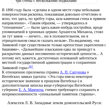
три стены с несколькими подвалами
В 1896 году была «сделана в одном месте горы небольшая
поверхностная раскопка, показавшая довольно отчетливо и
ясно, что здесь, по хребту горы, шла каменная стена в прямом
направлении». «Таким образом, — утверждалось в
“отношении”, — были здесь какие-нибудь постройки, вроде
упоминаемой в хрониках церкви Архангела Михаила, стоял
ли тут замок — ничего... ни в положительном, ни в
отрицательном смысле сказать нельзя». По-видимому, «на
Замковой горе существовали только крепостные укрепления с
башнями». «Дальнейшие изыскания едва ли приведут к
раскрытию данных несомненно исторической ценности... А
потому нет, кажется, достаточных оснований заботиться
местной государственной администрации о сохранении
[
6
]
Замковой горы»
.
К отношению приложена справка
А. П. Сапунова
о
Витебских замках (цитата: «Эта гора имела некоторое
историческое значение в прошлом Витебска») и
дополнительная записка вице-губернатора Витебской
губернии
Е. А. Мамчича
, гневно требующего сохранить в
неприкосновенности «уникальный памятник старины».
Алексеев Л. В. Западные земли домонгольской Руси: