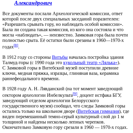
Александрович
Все документы послали Археологической комиссии, ответ
которой после двух специальных заседаний поразителен:
«Разрешить срывать гору, но наблюдать особой комиссии».
Была ли создана такая комиссия, из кого она состояла и что
могла «наблюдать», — неизвестно. Замковая гора была почти
полностью срыта. Её остатки были срезаны в 1960—1970-х
[
8
]
годах
.
В 1912 году со стороны
Витьбы
началась постройка здания
Талмуд-торы (с 1990 года это
кукольный театр «Лялька»
).
С Замковой горы в Витебский музей поступили древние
ключи, медная пряжка, изразцы, глиняная ваза, керамика
раннефеодального времени.
В 1928 году А. Н. Лявданский (на тот момент заведующий
[
9
]
сектором археологии Инбелкульта
, доцент истфака БГУ,
заведующий отделом археологии Белорусского
государственного музея) сообщал, что следы Замковой горы
остались только на школьном дворе (
Витебская гимназия
), где
виден перемешанный темно-серый культурный слой до 1 м
толщиной и найдены несколько лепных черепков.
Окончательно Замковую гору срезали в 1960 — 1970-х годах.