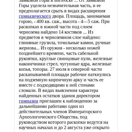
Замковой Горы в Витебске ... От Замковой
Горы уцелела незначительная часть, и ее
предполагается срыть в видах расширения
гимназического
двора. Площадь, занимаемая
горою, - 400 кв. саж., высота - 4—5 саж. При
раскопках в южной части под слоем
чернозема найдено 14 костяков ... Из
предметов в черноземном слое найдено:
глиняные грузила, точильные камни, ручные
жернова... Из оружия - несколько ножей
позднейшего времени, часть сабельной
рукоятки, круглые свинцовые пули, железные
наконечники стрел, чугунные ядра, железные
копья, топоры. 27 июля в северной части
раскапываемой площади рабочие наткнулись
на подземную кирпичную арку и часть ее
вместе с подходящими к ней стенами
сломали. В видах выяснения характера
найденных остатков здания директором
гимназии
приглашен к наблюдению за
дальнейшими работами один из
действительных членов Императорского
Археологического Общества, под
руководством которого раскопки ведутся на
научных началах и до 2 августа уже открыто