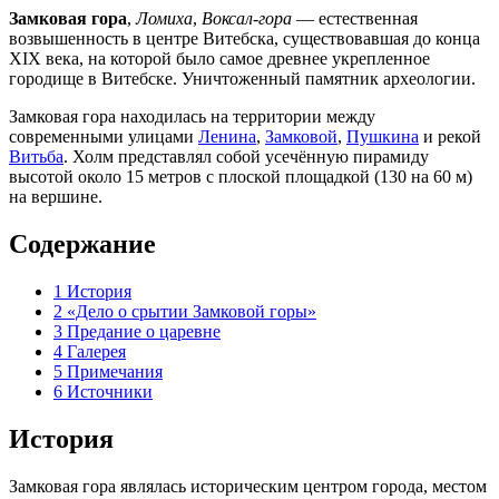
Замковая гора
,
Ломиха
,
Воксал-гора
— естественная
возвышенность в центре Витебска, существовавшая до конца
XIX века, на которой было самое древнее укрепленное
городище в Витебске. Уничтоженный памятник археологии.
Замковая гора находилась на территории между
современными улицами
Ленина
,
Замковой
,
Пушкина
и рекой
Витьба
. Холм представлял собой усечённую пирамиду
высотой около 15 метров с плоской площадкой (130 на 60 м)
на вершине.
Содержание
1
История
2
«Дело о срытии Замковой горы»
3
Предание о царевне
4
Галерея
5
Примечания
6
Источники
История
Замковая гора являлась историческим центром города, местом