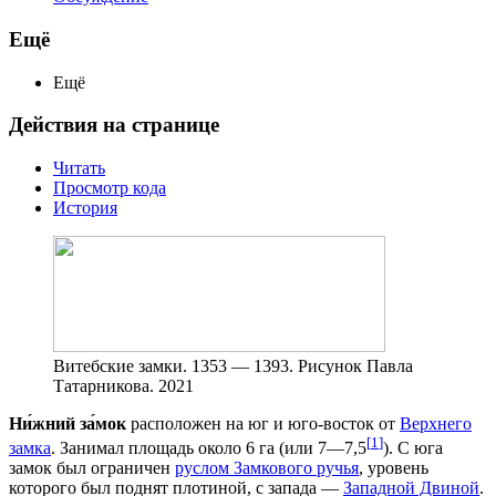
Ещё
Ещё
Действия на странице
Читать
Просмотр кода
История
Витебские замки. 1353 — 1393. Рисунок Павла
Татарникова. 2021
Ни́жний за́мок
расположен на юг и юго-восток от
Верхнего
[
1
]
замка
. Занимал площадь около 6 га (или 7—7,5
). С юга
замок был ограничен
руслом Замкового ручья
, уровень
которого был поднят плотиной, с запада —
Западной Двиной
.