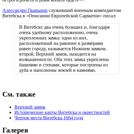
острогъ робити и ровы копати будете
.
Алессандро Гваньини
служивший военным комендантом
Витебска в «Описании Европейской Сарматии» писал:
В Витебске два очень больших и, благодаря
очень удобному расположению, очень
укрепленных замка: один из них,
расположенный на равнине и размерами
равен городу, называется Нижним замком,
второй, Верхний замок, находится на
возвышенности. Оба этих замка укреплены
башнями и стенами, которые построены из
дуба и наполнены землей и камнями.
См. также
Верхний замок
Исторические карты Витебска и окрестностей
Чертеж места Витебска 1664 года
Галерея