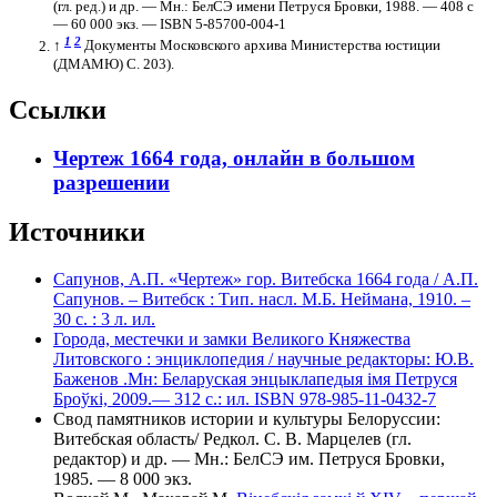
(гл. ред.) и др. — Мн.: БелСЭ имени Петруся Бровки, 1988. — 408 с
— 60 000 экз. — ISBN 5-85700-004-1
1
2
↑
Документы Московского архива Министерства юстиции
(ДМАМЮ) С. 203).
Ссылки
Чертеж 1664 года, онлайн в большом
разрешении
Источники
Сапунов, А.П. «Чертеж» гор. Витебска 1664 года / А.П.
Сапунов. – Витебск : Тип. насл. М.Б. Неймана, 1910. –
30 с. : 3 л. ил.
Города, местечки и замки Великого Княжества
Литовского : энциклопедия / научные редакторы: Ю.В.
Баженов .Мн: Беларуская энцыклапедыя імя Петруся
Броўкі, 2009.— 312 с.: ил. ISBN 978-985-11-0432-7
Свод памятников истории и культуры Белоруссии:
Витебская область/ Редкол. С. В. Марцелев (гл.
редактор) и др. — Мн.: БелСЭ им. Петруся Бровки,
1985. — 8 000 экз.