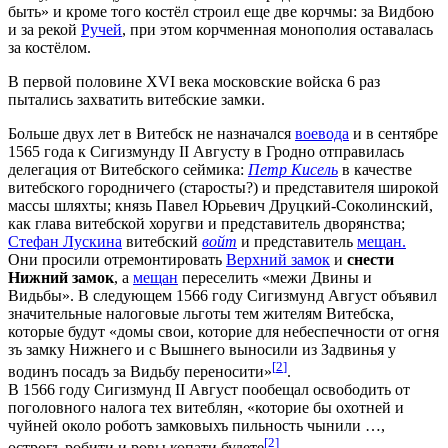
быть» и кроме того костёл строил еще две корчмы: за Видбою
и за рекой
Ручей
, при этом корчменная монополия оставалась
за костёлом.
В первой половине XVI века московские войска 6 раз
пытались захватить витебские замки.
Больше двух лет в Витебск не назначался
воевода
и в сентябре
1565 года к Сигизмунду II Августу в Гродно отправилась
делегация от Витебского сеймика:
Петр Кисель
в качестве
витебского городничего (старосты?) и представителя широкой
массы шляхты; князь Павел Юрьевич Друцкий-Соколинский,
как глава витебской хоругви и представитель дворянства;
Стефан Лускина
витебский
войт
и представитель
мещан.
Они просили отремонтировать
Верхний замок
и
снести
Нижний замок
, а
мещан
переселить «межи Двины и
Видьбы». В следующем 1566 году Сигизмунд Август объявил
значительные налоговые льготы тем жителям Витебска,
которые будут «домы свои, которие для небеспечности от огня
зъ замку Нижнего и с Вышнего выносили из Задвинья у
[
2
]
водинъ посадъ за Видьбу переносити»
.
В 1566 году Сигизмунд II Август пообещал освободить от
поголовного налога тех витеблян, «которие бы охотней и
чуйней около роботъ замковыхъ пильность чынили …,
[
2
]