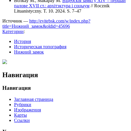
Волкаў М., Макараў М.
Віцебскія замкі ў XIV – першай
палове XVII ст.: архітэктура і соцыум
// Rocznik
Lituanistyczny. T. 10. 2024. S. 7–47
Источник —
http://evitebsk.com/w/index.php?
title=Нижний_замок&oldid=45696
Категории
:
История
Историческая топография
Нижний замок
Навигация
Навигация
Заглавная страница
Рубрики
Изображения
Карты
Ссылки