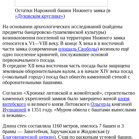
Остатки Нарожной башни Нижнего замка (в
«Духовском круглике»
)
На основании археологических исследований (найдены
предметы банцеровско-тушемлянской культуры)
возникновения поселений на территории Нижнего замка
относится к VI—VIII веку. В конце X века в в восточной
части замка (современная
площадь Свободы
) возникло ещё
одно поселение кривичей, послужившее основой
первоначального посада.
В середине XII века восточная часть посада была защищена
земляным оборонительным валом, а в начале XIV века посад
(«окольный город») посад был обнесён каменнной стеной с
оборонительными башнями.
Согласно «Хронике литовской и жомойтской», строительство
каменных укреплений замков было завершено женой
князя
витебского
и великого князя Литовского
Ольгерда
княгиней
Иулианией
в 1351 году. «Муром обвела с баштами вынеслыми
и вежами».
Длина стен составляла 1160 метров, имелось 7 башен и 3
брамы — Завитебная, Заручавская и Жидовская (у
Благовещенской церкви
). Судя по раскопкам угловой башни,