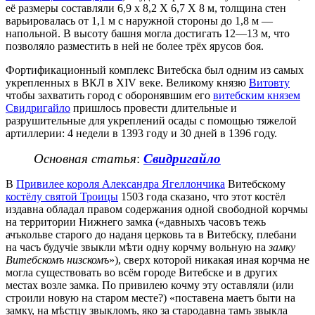
её размеры составляли 6,9 х 8,2 Х 6,7 Х 8 м, толщина стен
варьировалась от 1,1 м с наружной стороны до 1,8 м —
напольной. В высоту башня могла достигать 12—13 м, что
позволяло разместить в ней не более трёх ярусов боя.
Фортификационный комплекс Витебска был одним из самых
укрепленных в ВКЛ в XIV веке. Великому князю
Витовту
чтобы захватить город с оборонявшим его
витебским князем
Свидригайло
пришлось провести длительные и
разрушительные для укреплений осады с помощью тяжелой
артиллерии: 4 недели в 1393 году и 30 дней в 1396 году.
Основная статья
:
Свидригайло
В
Привилее короля Александра Ягеллончика
Витебскому
костёлу святой Троицы
1503 года сказано, что этот костёл
издавна обладал правом содержания одной свободной корчмы
на территории Нижнего замка («давныхъ часовъ тежь
ачъкольве старого до наданя церковь та в Витебску, плебани
на часъ будучіе звыкли мѣти одну корчму вольную на
замку
Витебскомъ низскомъ
»), сверх которой никакая иная корчма не
могла существовать во всём городе Витебске и в других
местах возле замка. По привилею кочму эту оставляли (или
строили новую на старом месте?) «поставена маетъ быти на
замку, на мѣстцу звыкломъ, яко за стародавна тамъ звыкла