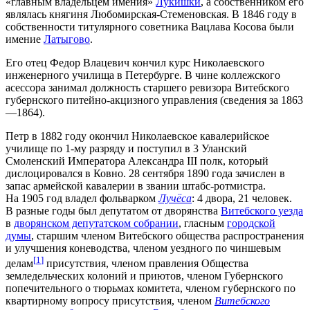
«главным владельцем имения»
Лукишки
, а собственником его
являлась княгиня Любомирская-Стеменовская. В 1846 году в
собственности титулярного советника Вацлава Косова были
имение
Латыгово
.
Его отец Федор Влацевич кончил курс Николаевского
инженерного училища в Петербурге. В чине коллежского
асессора занимал должность старшего ревизора Витебского
губернского питейно-акцизного управления (сведения за 1863
—1864).
Петр в 1882 году окончил Николаевское кавалерийское
училище по 1-му разряду и поступил в 3 Уланский
Смоленский Императора Александра III полк, который
дислоцировался в Ковно. 28 сентября 1890 года зачислен в
запас армейской кавалерии в звании штабс-ротмистра.
На 1905 год владел фольварком
Лучёса
: 4 двора, 21 человек.
В разные годы был депутатом от дворянства
Витебского уезда
в
дворянском депутатском собрании
, гласным
городской
думы
, старшим членом Витебского общества распространения
и улучшения коневодства, членом уездного по чиншевым
[
1
]
делам
присутствия, членом правления Общества
земледельческих колоний и приютов, членом Губернского
попечительного о тюрьмах комитета, членом губернского по
квартирному вопросу присутствия, членом
Витебского