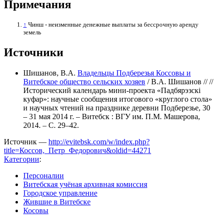
Примечания
↑
Чинш - неизменные денежные выплаты за бессрочную аренду
земель
Источники
Шишанов, В.А.
Владельцы Подберезья Коссовы и
Витебское общество сельских хозяев
/ В.А. Шишанов // //
Исторический календарь мини-проекта «Падбярэзскі
куфар»: научные сообщения итогового «круглого стола»
и научных чтений на празднике деревни Подберезье, 30
– 31 мая 2014 г. – Витебск : ВГУ им. П.М. Машерова,
2014. – С. 29–42.
Источник —
http://evitebsk.com/w/index.php?
title=Коссов,_Петр_Федорович&oldid=44271
Категории
:
Персоналии
Витебская учёная архивная комиссия
Городское управление
Жившие в Витебске
Косовы