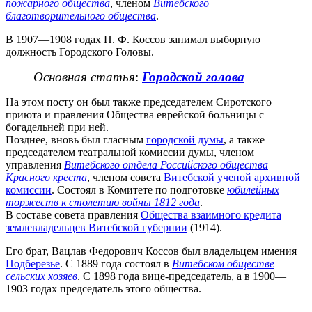
пожарного общества
, членом
Витебского
благотворительного общества
.
В 1907—1908 годах П. Ф. Коссов занимал выборную
должность Городского Головы.
Основная статья
:
Городской голова
На этом посту он был также председателем Сиротского
приюта и правления Общества еврейской больницы с
богадельней при ней.
Позднее, вновь был гласным
городской думы
, а также
председателем театральной комиссии думы, членом
управления
Витебского отдела Российского общества
Красного креста
, членом совета
Витебской ученой архивной
комиссии
. Состоял в Комитете по подготовке
юбилейных
торжеств к столетию войны 1812 года
.
В составе совета правления
Общества взаимного кредита
землевладельцев Витебской губернии
(1914).
Его брат, Вацлав Федорович Коссов был владельцем имения
Подберезье
. С 1889 года состоял в
Витебском обществе
сельских хозяев
. С 1898 года вице-председатель, а в 1900—
1903 годах председатель этого общества.