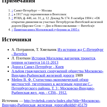
Примечания
↑
Санкт-Петербург — Москва
↑
в 1917 году переименован в Вентспилс
↑
РГИА, ф. 446, оп. 31, д. 12. Доклад № 174. 8 октября 1904 г. «Об
открытии движения на участках Петербургско-Витебской железной
дороги (Царское Село — Дно и Новосокольники — Витебск)»
↑
Памятная книга Могилевской губернии за 1905 г.
Источники
А. Потравнов, Т. Хмельник
Из истории жд С-Петербург
- Витебск
Л. Плоткин
История Могилева: вагончик тронется,
перрон останется 14-11-2013
Дорога Санкт-Петербург - Киев
Альбом гражданских сооружений общества Московско-
Виндаво-Рыбинской железной дороги
1909
Мейен В. Ф. Статистико-экономический обзор
местностей, тяготеющих к железным дорогам С.-
Петербургского района. Т. 3 : Московско-Виндаво-
Рыбинская жел. дор. - СПб., 1912.
Источник —
http://evitebsk.com/w/index.php?title=Московско-
Виндаво-Рыбинская_железная_дорога&oldid=45179