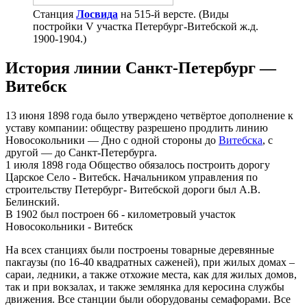
Станция
Лосвида
на 515-й версте. (Виды
постройки V участка Петербург-Витебской ж.д.
1900-1904.)
История линии Санкт-Петербург —
Витебск
13 июня 1898 года было утверждено четвёртое дополнение к
уставу компании: обществу разрешено продлить линию
Новосокольники — Дно с одной стороны до
Витебска
, с
другой — до Санкт-Петербурга.
1 июля 1898 года Общество обязалось построить дорогу
Царское Село - Витебск. Начальником управления по
строительству Петербург- Витебской дороги был А.В.
Белинский.
В 1902 был построен 66 - километровый участок
Новосокольники - Витебск
На всех станциях были построены товарные деревянные
пакгаузы (по 16-40 квадратных саженей), при жилых домах –
сараи, ледники, а также отхожие места, как для жилых домов,
так и при вокзалах, и также землянка для керосина службы
движения. Все станции были оборудованы семафорами. Все