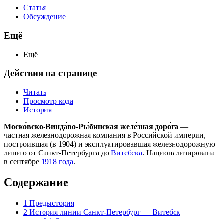
Статья
Обсуждение
Ещё
Ещё
Действия на странице
Читать
Просмотр кода
История
Моско́вско-Винда́во-Ры́бинская желе́зная доро́га
—
частная железнодорожная компания в Российской империи,
построившая (в 1904) и эксплуатировавшая железнодорожную
линию от Санкт-Петербурга до
Витебска
. Национализирована
в сентябре
1918 года
.
Содержание
1
Предыстория
2
История линии Санкт-Петербург — Витебск