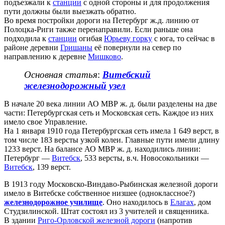
подъезжали к
станции
с одной стороны и для продолжения
пути должны были выезжать обратно.
Во время постройки дороги на Петербург ж.д. линию от
Полоцка-Риги также перенаправили. Если раньше она
подходила к
станции
огибая
Юрьеву горку
с юга, то сейчас в
районе деревни
Гришаны
её повернули на север по
направлению к деревне
Мишково
.
Основная статья
:
Витебский
железнодорожный узел
В начале 20 века линии АО МВР ж. д. были разделены на две
части: Петербургская сеть и Московская сеть. Каждое из них
имело свое Управление.
На 1 января 1910 года Петербургская сеть имела 1 649 верст, в
том числе 183 версты узкой колеи. Главные пути имели длину
1233 верст. На балансе АО МВР ж. д. находились линии:
Петербург —
Витебск
, 533 версты, в.ч. Новосокольники —
Витебск
, 139 верст.
В 1913 году Московско-Виндаво-Рыбинская железной дороги
имело в Витебске собственное низшее (одноклассное?)
железнодорожное училище
. Оно находилось в
Елагах
, дом
Студзилинской. Штат состоял из 3 учителей и священника.
В здании
Риго-Орловской железной дороги
(напротив