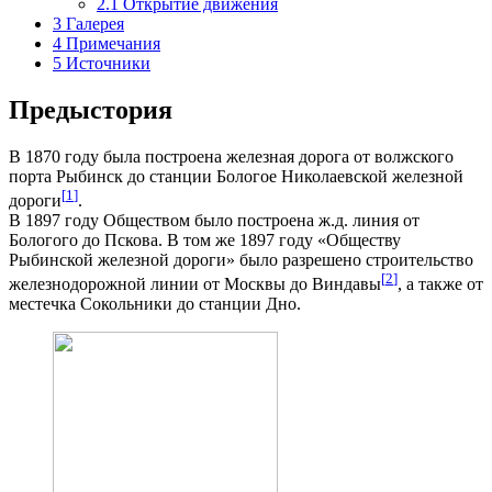
2.1
Открытие движения
3
Галерея
4
Примечания
5
Источники
Предыстория
В 1870 году была построена железная дорога от волжского
порта Рыбинск до станции Бологое Николаевской железной
[
1
]
дороги
.
В 1897 году Обществом было построена ж.д. линия от
Бологого до Пскова. В том же 1897 году «Обществу
Рыбинской железной дороги» было разрешено строительство
[
2
]
железнодорожной линии от Москвы до Виндавы
, а также от
местечка Сокольники до станции Дно.