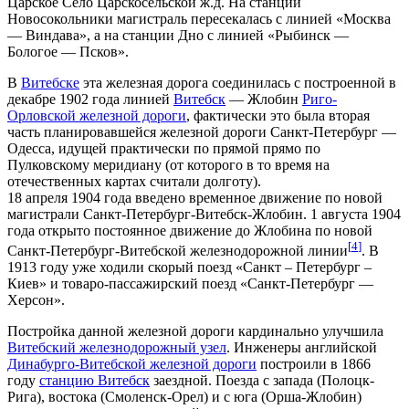
Царское Село Царскосельской ж.д. На станции
Новосокольники магистраль пересекалась с линией «Москва
— Виндава», а на станции Дно с линией «Рыбинск —
Бологое — Псков».
В
Витебске
эта железная дорога соединилась с построенной в
декабре 1902 года линией
Витебск
— Жлобин
Риго-
Орловской железной дороги
, фактически это была вторая
часть планировавшейся железной дороги Санкт-Петербург —
Одесса, идущей практически по прямой прямо по
Пулковскому меридиану (от которого в то время на
отечественных картах считали долготу).
18 апреля 1904 года введено временное движение по новой
магистрали Санкт-Петербург-Витебск-Жлобин. 1 августа 1904
года открыто постоянное движение до Жлобина по новой
[
4
]
Санкт-Петербург-Витебской железнодорожной линии
. В
1913 году уже ходили скорый поезд «Санкт – Петербург –
Киев» и товаро-пассажирский поезд «Санкт-Петербург —
Херсон».
Постройка данной железной дороги кардинально улучшила
Витебский железнодорожный узел
. Инженеры английской
Динабурго-Витебской железной дороги
построили в 1866
году
станцию Витебск
заездной. Поезда с запада (Полоцк-
Рига), востока (Смоленск-Орел) и с юга (Орша-Жлобин)