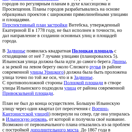
городов по регулярным планам в духе классицизма и
Просвещения. Планы городов разрабатывались на основе
образцовых проектов с широкими прямолинейными улицами
и площадями.
Перспективный план застройки
Витебска, утвержденный
Екатериной II в 1778 году, не был исполнен в точности, но
дал направление в создании основных улиц и площадей
города.
В
Задвинье
появилась квадратная
Полоцкая площадь
с
отходящими от неё 7 лучами улицами (планировалось 5).
Ильинская улица должна была идти до самого берега
Двины
,
а за рекой на левом берегу около Слизкого
ручья
(в районе
современной
улицы Урицкого
) должна была быть проложена
улица точно по той же оси, что и в
Задвинье
.
С противоположной стороны
Полоцкой площади
в створе
улицы Ильинского подходила
улица
от района современной
Привокзальной площади
.
План не был до конца осуществлен. Большую Ильинскую
улицу через один квартал (от пересечения с
Военно-
Кантонистской улицей
) повернули на север, где она упиралась
в
Ильинскую церковь
, от которой и получила своё название.
Возможно от первоначального плана отказались из-за проблем
с постройкой
дополнительного моста
. До 1867 года в