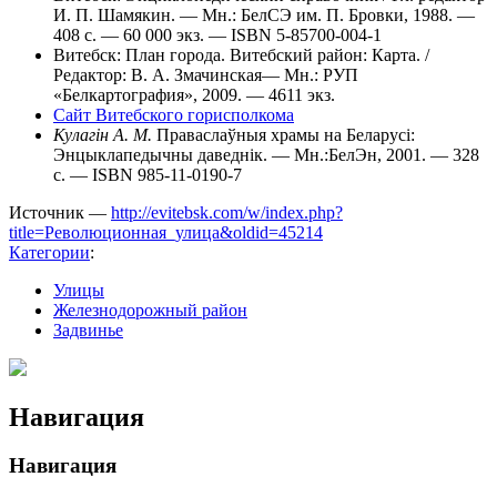
И. П. Шамякин. — Мн.: БелСЭ им. П. Бровки, 1988. —
408 с. — 60 000 экз. — ISBN 5-85700-004-1
Витебск: План города. Витебский район: Карта. /
Редактор: В. А. Змачинская— Мн.: РУП
«Белкартография», 2009. — 4611 экз.
Сайт Витебского горисполкома
Кулагін А. М.
Праваслаўныя храмы на Беларусі:
Энцыклапедычны даведнік. — Мн.:БелЭн, 2001. — 328
с. — ISBN 985-11-0190-7
Источник —
http://evitebsk.com/w/index.php?
title=Революционная_улица&oldid=45214
Категории
:
Улицы
Железнодорожный район
Задвинье
Навигация
Навигация