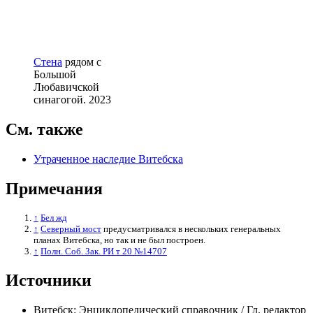
Стена
рядом с
Большой
Любавичской
синагогой. 2023
См. также
Утраченное наследие Витебска
Примечания
↑
Бел жд
↑
Северный мост
предусматривался в нескольких генеральных
планах Витебска, но так и не был построен.
↑
Полн. Соб. Зак. РИ т 20 №14707
Источники
Витебск: Энциклопедический справочник / Гл. редактор