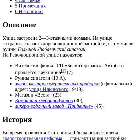
4
См. также
5
Примечания
6
Источники
Описание
Улица застроена 2—3-этажными домами. На улице
сохранилась часть дореволюционной застройки, в том числе
руины
Большой Любавичской синагоги
.
На Революционной улице находятся:
Витебский филиал ГП «Белинтертранс». Автобаза
[
1
]
продаётся с аукциона
(7),
Руины синагоги (10 А),
завод электроизмерительных приборов
(официальный
адрес:
улица Ильинского
19/18),
Магазин «Веста» (23),
Комбинат хлебопродуктов
(30),
ликёро-водочный завод «Придвинье»
(45).
История
Во время правления Екатерины II была осуществлена
градостроительная реформа
— стандартизация застройки