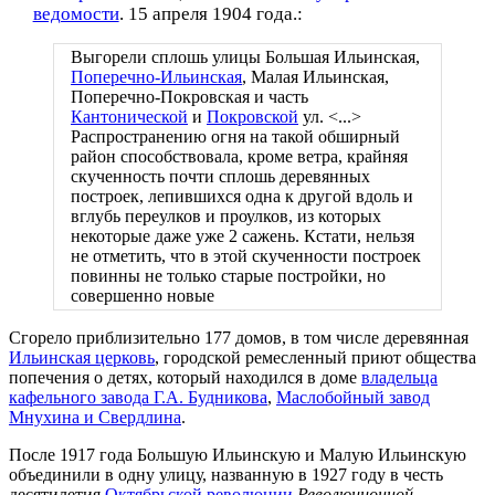
ведомости
. 15 апреля 1904 года.:
Выгорели сплошь улицы Большая Ильинская,
Поперечно-Ильинская
, Малая Ильинская,
Поперечно-Покровская и часть
Кантонической
и
Покровской
ул. <...>
Распространению огня на такой обширный
район способствовала, кроме ветра, крайняя
скученность почти сплошь деревянных
построек, лепившихся одна к другой вдоль и
вглубь переулков и проулков, из которых
некоторые даже уже 2 сажень. Кстати, нельзя
не отметить, что в этой скученности построек
повинны не только старые постройки, но
совершенно новые
Сгорело приблизительно 177 домов, в том числе деревянная
Ильинская церковь
, городской ремесленный приют общества
попечения о детях, который находился в доме
владельца
кафельного завода Г.А. Будникова
,
Маслобойный завод
Мнухина и Свердлина
.
После 1917 года Большую Ильинскую и Малую Ильинскую
объединили в одну улицу, названную в 1927 году в честь
десятилетия
Октябрьской революции
Революционной
.