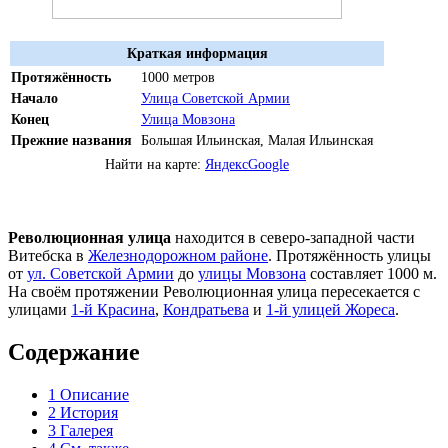
Краткая информация
Протяжённость
1000 метров
Начало
Улица Советской Армии
Конец
Улица Мовзона
Прежние названия
Большая Ильинская, Малая Ильинская
Найти на карте:
Яндекс
Google
Революционная улица
находится в северо-западной части
Витебска в
Железнодорожном районе
. Протяжённость улицы
от
ул. Советской Армии
до
улицы Мовзона
составляет 1000 м.
На своём протяжении Революционная улица пересекается с
улицами
1-й Красина
,
Кондратьева
и
1-й улицей Жореса
.
Содержание
1
Описание
2
История
3
Галерея