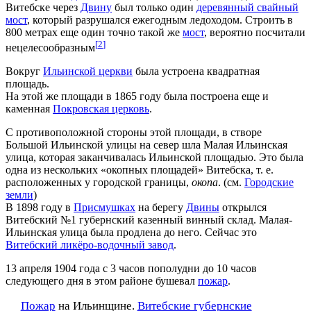
Витебске через
Двину
был только один
деревянный свайный
мост
, который разрушался ежегодным ледоходом. Строить в
800 метрах еще один точно такой же
мост
, вероятно посчитали
[
2
]
нецелесообразным
Вокруг
Ильинской церкви
была устроена квадратная
площадь.
На этой же площади в 1865 году была построена еще и
каменная
Покровская церковь
.
С противоположной стороны этой площади, в створе
Большой Ильинской улицы на север шла Малая Ильинская
улица, которая заканчивалась Ильинской площадью. Это была
одна из нескольких «окопных площадей» Витебска, т. е.
расположенных у городской границы,
окопа
. (см.
Городские
земли
)
В 1898 году в
Присмушках
на берегу
Двины
открылся
Витебский №1 губернский казенный винный склад. Малая-
Ильинская улица была продлена до него. Сейчас это
Витебский ликёро-водочный завод
.
13 апреля 1904 года с 3 часов пополудни до 10 часов
следующего дня в этом районе бушевал
пожар
.
Пожар
на Ильинщине.
Витебские губернские