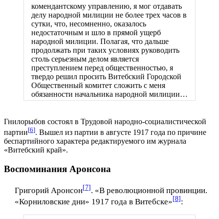
комендантскому управлению, я мог отдавать
делу народной милиции не более трех часов в
сутки, что, несомненно, оказалось
недостаточным и шло в прямой ущерб
народной милиции. Полагая, что дальше
продолжать при таких условиях руководить
столь серьезным делом является
преступлением перед общественностью, я
твердо решил просить Витебский Городской
Общественный комитет сложить с меня
обязанности начальника народной милиции…
Гнилорыбов состоял в Трудовой народно-социалистической
[
6
]
партии
. Вышел из партии в августе 1917 года по причине
беспартийного характера редактируемого им журнала
«Витебский край».
Воспоминания Аронсона
[
7
]
Григорий Аронсон
. «В революционной провинции.
[
8
]
«Корниловские дни» 1917 года в Витебске»
: