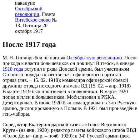
накануне
Октябрьской
революции
. Газета
Витебское слово
№
13. Пятница 20
октября 1917
После 1917 года
М. Н. Гнилорыбов не принял
Октябрьскую революцию
. После
прихода к власти большевиков он покинул Витебск, в январе
1918 года
вступил в ряды Донской армии, был участником
Степного похода в качестве нач. офицерского партизан.
отряда (янв. – 15. 02. 1918); командира офицерской боевой
дружины отряда походного атамана ВД (15. 02. – апр. 1918)
В марте 1919 был произведён в полковники. В марте 1920
попал в плен к большевикам. Мобилизован в РККА.
Дезертировал. В июле 1920 был командирован в 3-ю Русскую
армию, дислоцированную в Польше. В 1921 был произведён в
ген.-майоры.
Соредактор Екатеринодарской газеты «Голос Верховного
Круга» (на янв. 1920); редактор газеты войскового штаба ВВД
«Голос Дона» (апр. – нояб. 1920); в 3-й Русской армии (дек.