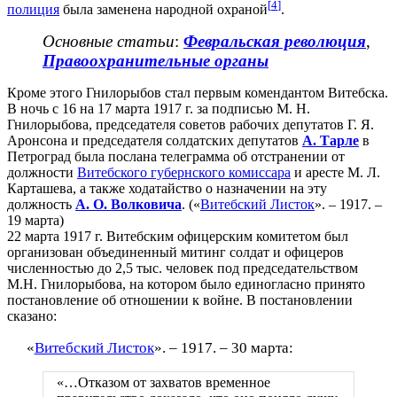
[
4
]
полиция
была заменена народной охраной
.
Основные статьи
:
Февральская революция
,
Правоохранительные органы
Кроме этого Гнилорыбов стал первым комендантом Витебска.
В ночь с 16 на 17 марта 1917 г. за подписью М. Н.
Гнилорыбова, председателя советов рабочих депутатов Г. Я.
Аронсона и председателя солдатских депутатов
А. Тарле
в
Петроград была послана телеграмма об отстранении от
должности
Витебского губернского комиссара
и аресте М. Л.
Карташева, а также ходатайство о назначении на эту
должность
А. О. Волковича
. («
Витебский Листок
». – 1917. –
19 марта)
22 марта 1917 г. Витебским офицерским комитетом был
организован объединенный митинг солдат и офицеров
численностью до 2,5 тыс. человек под председательством
М.Н. Гнилорыбова, на котором было единогласно принято
постановление об отношении к войне. В постановлении
сказано:
«
Витебский Листок
». – 1917. – 30 марта:
«…Отказом от захватов временное