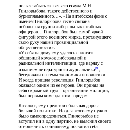
нельзя забыть «казачьего есаула М.Н.
Гнилорыбова, такого действенного и
бурнопламенного…». «На витебском фоне с
именем Гнилорыбова тесно связана
небольшая группа либеральных штабных
офицеров… Гнилорыбов был самой яркой
фигурой этого военного мирка, протянувшего
свою руку нашей провинциальной
общественности».
«У себя на дому ему удалось сплотить
обширный кружок либеральной и
радикальной интеллигенции, где наряду с
[
9
]
изданием литературного журнальчика
,
беседовали на темы экономики и политики…
И когда пришла революция, Гнилорыбов
оказался одним из ее героев. Он принял на
себя скромный труд – организации милиции,
был первым комендантом города»
Казалось, ему предстоит большая дорога
большой политики. Но для этого ему нужно
было самоопределиться. Гнилорыбов не
вступил ни в одну партию, не выяснил своего
отношения к социализму, посвятил себя