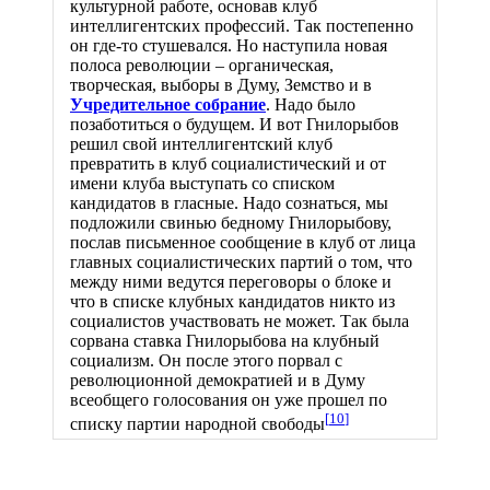
культурной работе, основав клуб
интеллигентских профессий. Так постепенно
он где-то стушевался. Но наступила новая
полоса революции – органическая,
творческая, выборы в Думу, Земство и в
Учредительное собрание
. Надо было
позаботиться о будущем. И вот Гнилорыбов
решил свой интеллигентский клуб
превратить в клуб социалистический и от
имени клуба выступать со списком
кандидатов в гласные. Надо сознаться, мы
подложили свинью бедному Гнилорыбову,
послав письменное сообщение в клуб от лица
главных социалистических партий о том, что
между ними ведутся переговоры о блоке и
что в списке клубных кандидатов никто из
социалистов участвовать не может. Так была
сорвана ставка Гнилорыбова на клубный
социализм. Он после этого порвал с
революционной демократией и в Думу
всеобщего голосования он уже прошел по
[
10
]
списку партии народной свободы