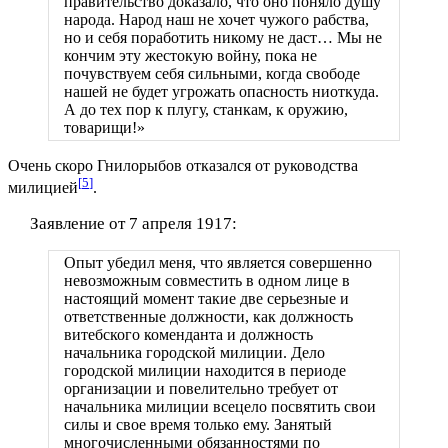
правительство доказало, что оно поняло душу
народа. Народ наш не хочет чужого рабства,
но и себя поработить никому не даст… Мы не
кончим эту жестокую войну, пока не
почувствуем себя сильными, когда свободе
нашей не будет угрожать опасность ниоткуда.
А до тех пор к плугу, станкам, к оружию,
товарищи!»
Очень скоро Гнилорыбов отказался от руководства
[
5
]
милицией
.
Заявление от 7 апреля 1917:
Опыт убедил меня, что является совершенно
невозможным совместить в одном лице в
настоящий момент такие две серьезные и
ответственные должности, как должность
витебского коменданта и должность
начальника городской милиции. Дело
городской милиции находится в периоде
организации и повелительно требует от
начальника милиции всецело посвятить свои
силы и свое время только ему. Занятый
многочисленными обязанностями по