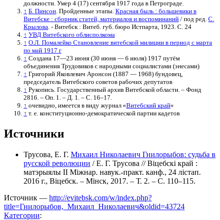
должности. Умер 4 (17) сентября 1917 года в Петрограде.
↑
Б. Пинсон
. Пройденные этапы.
Красная быль : большевики в
Витебске : сборник статей, материалов и воспоминаний
/ под ред.
С.
Крылова
. - Витебск : Витеб. губ. бюро Истпарта, 1923. С. 24
↑
УВД Витебского облисполкома
↑
О.Л. Помалейко Становление витебской милиции в период с марта
по май 1917 г
↑
Создана 17—23 июня (30 июня — 6 июля) 1917 путём
объединения Трудовиков с народными социалистами (энесами)
↑
Григорий Яковлевич Аронсон (1887 — 1968) бундовец,
председатель Витебского советов рабочих депутатов
↑
Рукопись. Государственный архив Витебской области. – Фонд
2816. – Оп. 1. – Д. 1. – С. 16–17.
↑
очевидно, имеется в виду журнал «
Витебский край
»
↑
т. е. конституционно-демократической партии кадетов
Источники
Трусова, Е. Г.
Михаил Николаевич Гнилорыбов: судьба в
русской революции
/ Е. Г. Трусова // Віцебскі край :
матэрыялы II Міжнар. навук.-практ. канф., 24 лістап.
2016 г., Віцебск. – Мінск, 2017. – Т. 2. – С. 110–115.
Источник —
http://evitebsk.com/w/index.php?
title=Гнилорыбов,_Михаил_Николаевич&oldid=43724
Категории
: