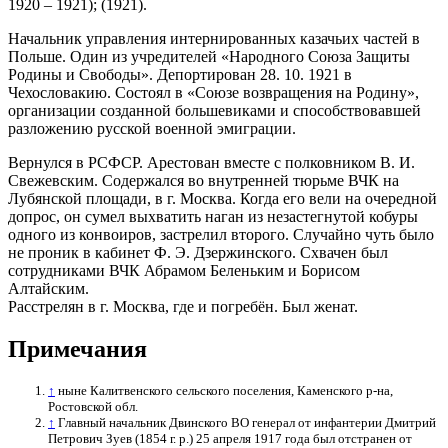
1920 – 1921); (1921).
Начальник управления интернированных казачьих частей в
Польше. Один из учредителей «Народного Союза Защиты
Родины и Свободы». Депортирован 28. 10. 1921 в
Чехословакию. Состоял в «Союзе возвращения на Родину»,
организации созданной большевиками и способствовавшей
разложению русской военной эмиграции.
Вернулся в РСФСР. Арестован вместе с полковником В. И.
Свежевским. Содержался во внутренней тюрьме ВЧК на
Лубянской площади, в г. Москва. Когда его вели на очередной
допрос, он сумел выхватить наган из незастегнутой кобуры
одного из конвоиров, застрелил второго. Случайно чуть было
не проник в кабинет Ф. Э. Дзержинского. Схвачен был
сотрудниками ВЧК Абрамом Беленьким и Борисом
Алтайским.
Расстрелян в г. Москва, где и погребён. Был женат.
Примечания
↑
ныне Калитвенского сельского поселения, Каменского р-на,
Ростовской обл.
↑
Главный начальник Двинского ВО генерал от инфантерии Дмитрий
Петрович Зуев (1854 г. р.) 25 апреля 1917 года был отстранен от