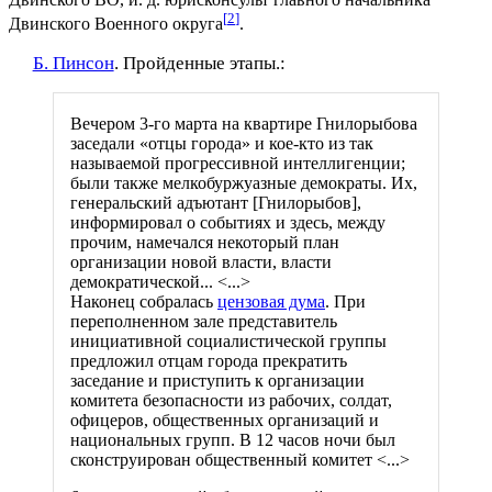
[
2
]
Двинского Военного округа
.
Б. Пинсон
. Пройденные этапы.:
Вечером 3-го марта на квартире Гнилорыбова
заседали «отцы города» и кое-кто из так
называемой прогрессивной интеллигенции;
были также мелкобуржуазные демократы. Их,
генеральский адъютант [Гнилорыбов],
информировал о событиях и здесь, между
прочим, намечался некоторый план
организации новой власти, власти
демократической... <...>
Наконец собралась
цензовая дума
. При
переполненном зале представитель
инициативной социалистической группы
предложил отцам города прекратить
заседание и приступить к организации
комитета безопасности из рабочих, солдат,
офицеров, общественных организаций и
национальных групп. В 12 часов ночи был
сконструирован общественный комитет <...>