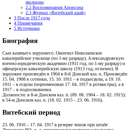
милиции
2.2
Воспоминания Аронсона
2.3
Журнал «Витебский край»
3
После 1917 года
4
Примечания
5
Источники
Биография
Сын казачьего хорунжего. Окончил Николаевское
кавалерийское училище (по 1-му разряду), Александровскую
военно-юридическую академию (1911 год, по 1-му разряду) и
офицерскую кавалерийскую школу (1913 год, отлично). В
хорунжие произведён в 1904 в 8-й Донской каз. п. Произведён
15. 04. 1908 в сотники, 15. 10. 1911 – в подъесаулы, а 19. 10.
1911 – в есаулы (переименован 17. 04. 1917 в ротмистры), а в
1917 – в подполковники.
Должности: в 8-м Донском каз. п. (09. 08. 1904 – 18. 02. 1915);
в 54-м Донском каз. п. (18. 02. 1915 – 23. 06. 1916).
Витебский период
23. 06. 1916 – 17. 04. 1917 в резерве чинов при штабе
Двинского ВО, и. д. юрисконсульт главного начальника