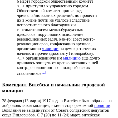
6 марта городской общественный комитет
<...> приступил к управлению городом.
Общественный комитет принял ряд
чрезвычайно важных решений, но провести
их в жизнь почти не удалось вследствие
непростительного благодушия и
сантиментализма мелко-буржуазных
идеологов, поручивших исполнение
революционных задач, как-то: арест контр-
революционеров, конфискацию архивов,
организацию
милиции
на демократических
началах и прочее адъютанту Гнилорыбову.
<...> организованную им
милицию
еще долго
пришлось очищать от крепко засевших в ней
контр-революционных гнилорыбовских
[
3
]
ставленников
Комендант Витебска и начальник городской
милиции
28 февраля (13 марта) 1917 года в Витебске была образована
добровольческая милиция, взамен старорежимной
полиции
.
Возглавил её выдвинутый от Совета солдатских депутатов
есаул Гнилорыбов. С 7 (20) по 11 (24) марта витебская