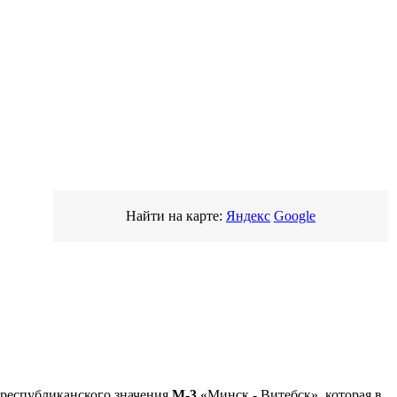
Найти на карте:
Яндекс
Google
республиканского значения
М-3
«Минск - Витебск», которая в