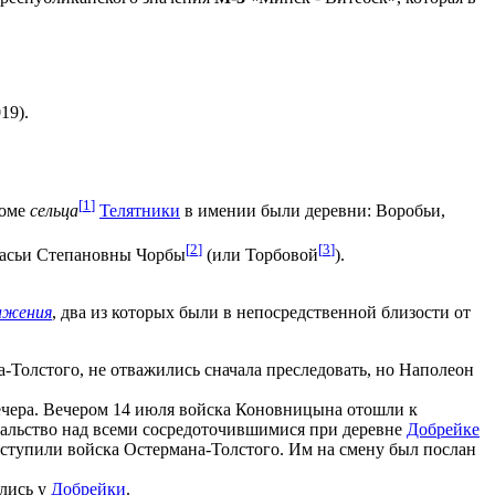
19).
[
1
]
роме
сельца
Телятники
в имении были деревни: Воробьи,
[
2
]
[
3
]
стасьи Степановны Чорбы
(или Торбовой
).
ражения
, два из которых были в непосредственной близости от
а-Толстого, не отважились сначала преследовать, но Наполеон
вечера. Вечером 14 июля войска Коновницына отошли к
начальство над всеми сосредоточившимися при деревне
Добрейке
отступили войска Остермана-Толстого. Им на смену был послан
ились у
Добрейки
.