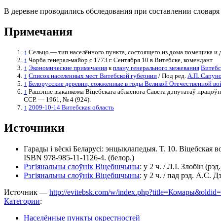
В деревне проводились обследования при составлении словаря 
Примечания
↑
Сельцо — тип населённого пункта, состоящего из дома помещика и д
↑
Чорба генерал-майор с 1773 г. Сентября 10 в Витебске, комендант
↑
Экономические примечания
к
плану генерального межевания
Витебс
↑
Список населенных мест Витебской губернии
/ Под ред.
А.П. Сапун
↑
Белорусские деревни, сожженные в годы Великой Отечественной в
↑
Рашэнне выканкома Віцебскага абласнога Савета дэпутатаў працоўны
ССР. — 1961, № 4 (924).
↑
2009-10-14 Витебская область
Источники
Гарады і вёскі Беларусі: энцыклапедыя. Т. 10. Віцебская
ISBN 978-985-11-1126-4. (белор.)
Рэгіянальны слоўнік Віцебшчыны
: у 2 ч. / Л.І. Злобін (рэд
Рэгіянальны слоўнік Віцебшчыны
: у 2 ч. / пад рэд. А.С. 
Источник —
http://evitebsk.com/w/index.php?title=Комары&oldid
Категории
:
Населённые пункты окрестностей