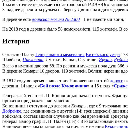
1 км восточнее пересекается с автодорогой
Р-49
«Юго-западный
Западнее деревни за ручьем на берегу Двины находится деревн
В деревне есть
воинская могила № 2300
- 1 неизвестный воин.
На 2018 год в деревне было 58 домохозяйств, 115 жителей. В с
История
Согласно Плану
Генерального межевания
Витебского уезда
178
Шавёлки,
Павловичи
, Лутики, Башки, Ступищи,
Якуши
,
Рудаки
Всего в имении дворов 68. По ревизии мужеска пола душ 366,
В деревне Комары 10 дворов, 119 жителей. Вблизи деревни вд
В 1812 году во время «нашествия Наполеона» на этой
дороге
на
деревни. 14 июля
«
Бой возле Куковячино
»
и 15 июля
«
Сражен
Генерал-лейтенант П. П. Коновницын начал отступать. Француз
приказал продолжать наступление.
Коновницын отступил до деревни
Комары
, где с 9 тысячами 
Добрейке
, где соединились с другой (1-й гренадерской) дивиз
войсками, составившими случайно как бы временный ариергард
генерал-майор граф П. П. Пален (1-й) с 8-ю батальонами пехот
Наполеон вечером остановился на ночлег у имения
Куковячин