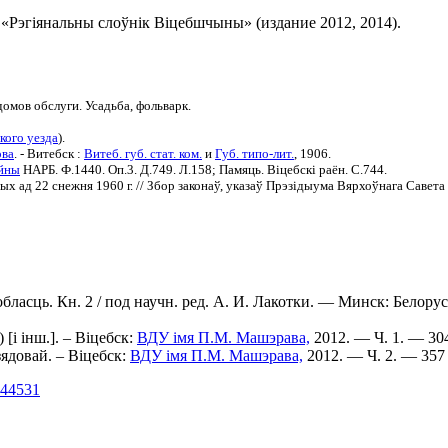
«Рэгіянальны слоўнік Віцебшчыны» (издание 2012, 2014).
омов обслуги. Усадьба, фольварк.
кого уезда
).
ова
. - Витебск :
Витеб. губ. стат. ком.
и
Губ. типо-лит.
, 1906.
ойны
НАРБ. Ф.1440. Оп.3. Д.749. Л.158; Памяць. Вiцебскi раён. С.744.
х ад 22 снежня 1960 г. // Збор законаў, указаў Прэзідыума Вярхоўнага Савет
 вобласць. Кн. 2 / под научн. ред. А. И. Лакотки. — Минск: Бело
.) [і інш.]. – Віцебск:
ВДУ імя П.М. Машэрава,
2012. — Ч. 1. — 304
Дзядовай. – Віцебск:
ВДУ імя П.М. Машэрава,
2012. — Ч. 2. — 357 
=44531