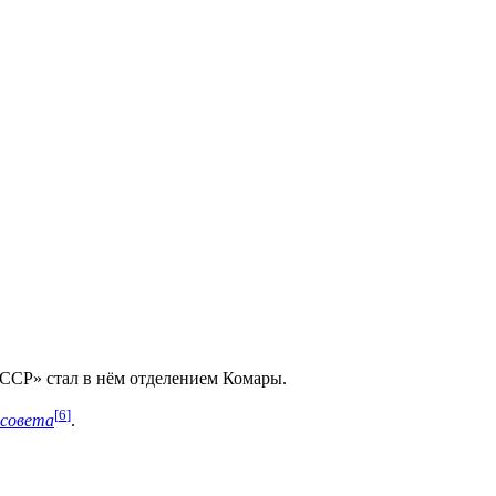
 БССР» стал в нём отделением Комары.
[
6
]
ьсовета
.