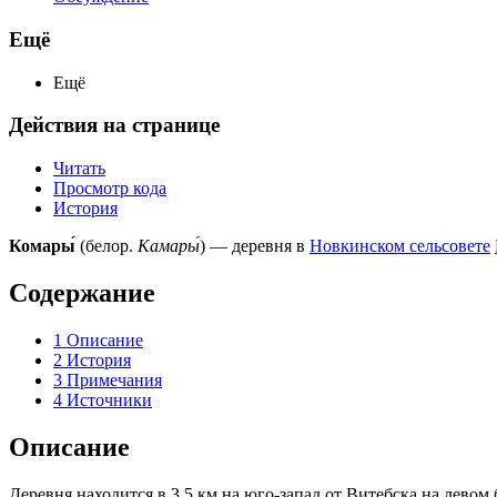
Ещё
Ещё
Действия на странице
Читать
Просмотр кода
История
Комары́
(белор.
Камары́
) — деревня в
Новкинском сельсовете
Содержание
1
Описание
2
История
3
Примечания
4
Источники
Описание
Деревня находится в 3,5 км на юго-запад от Витебска на левом