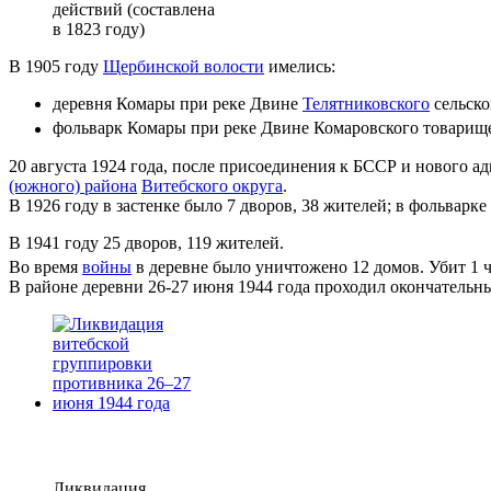
действий (составлена
в 1823 году)
В 1905 году
Щербинской волости
имелись:
деревня Комары при реке Двине
Телятниковского
сельско
фольварк Комары при реке Двине Комаровского товариществ
20 августа 1924 года, после присоединения к БССР и нового 
(южного) района
Витебского округа
.
В 1926 году в застенке было 7 дворов, 38 жителей; в фольварке 
В 1941 году 25 дворов, 119 жителей.
Во время
войны
в деревне было уничтожено 12 домов. Убит 1 
В районе деревни 26-27 июня 1944 года проходил окончатель
Ликвидация