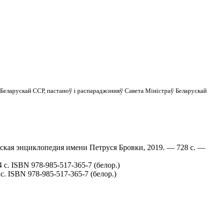
а Беларускай ССР, пастаноў і распараджэнняў Савета Міністраў Беларускай
русская энциклопедия имени Петруся Бровки, 2019. — 728 с. —
 с. ISBN 978-985-517-365-7 (белор.)
с. ISBN 978-985-517-365-7 (белор.)