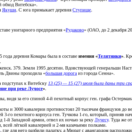
 обход Витебска».
я
Якуши
. С юга примыкает деревня
Ступище
.
оставе унитарного предприятия «
Рудаково
» (ОАО, до 2 декабря 20
5 года деревня Комары была в составе
имения «
Телятники
»
. К
.
 женск. 379. Земли 1995 десятин. Вдовствующей генеральши На
оль Двины проходила «
большая дорога
из города Сенна».
 подступах к Витебску
13 (25) — 15 (27) июля были даны три с
ие при реке Лучосе
»
.
ы, видя за его спиной 4-й пехотный корпус ген. графа Остерман
пехоты и 3000 кавалерии противостоял 20 тысячам французов до 
ией 3-го пехотного корпуса ген. Тучкова 1-го, который, приняв 
 1-й Западной армии, отвел их ночью за реку
Лучесу
. Туда же 
ы, всей лёгкой кавалерией и 2-мя казачьими полками.
о
, где для него разбили палатку, а Мюрат с авангардом располож