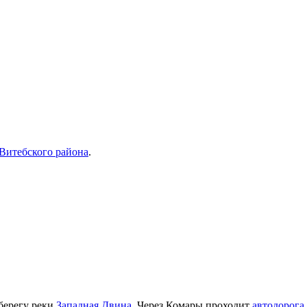
Витебского района
.
 берегу реки
Западная Двина
. Через Комары проходит
автодорога