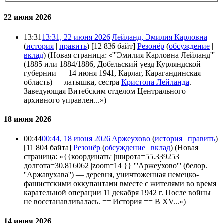
22 июня 2026
13:31
13:31, 22 июня 2026
Лейланд, Эмилия Карловна
(
история
|
править
)
[12 836 байт]
Резонёр
(
обсуждение
|
вклад
)
(Новая страница: «'''Эмилия Карловна Лейланд'''
(1885 или 1884/1886, Добельский уезд Курляндской
губернии — 14 июня 1941, Карлаг, Карагандинская
область) — латышка, сестра
Кристопа Лейланда
.
Заведующая Витебским отделом Центрального
архивного управлен...»)
18 июня 2026
00:44
00:44, 18 июня 2026
Аржеухово
(
история
|
править
)
[11 804 байта]
Резонёр
(
обсуждение
|
вклад
)
(Новая
страница: «{{координаты |широта=55.339253 |
долгота=30.816062 |zoom=14 }} '''Аржеу́хово''' (белор.
''Аржавухава'') — деревня, уничтоженная немецко-
фашистскими оккупантами вместе с жителями во время
карательной операции 11 декабря 1942 г. После войны
не восстанавливалась. == История == В XV...»)
14 июня 2026