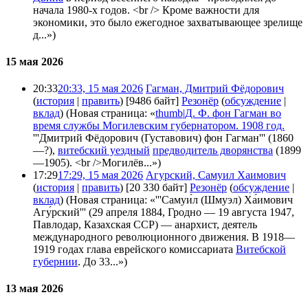
начала 1980-х годов. <br /> Кроме важности для
экономики, это было ежегодное захватывающее зрелище
д...»)
15 мая 2026
20:33
20:33, 15 мая 2026
Гагман, Дмитрий Фёдорович
(
история
|
править
)
[9486 байт]
Резонёр
(
обсуждение
|
вклад
)
(Новая страница: «
thumb|Д. Ф. фон Гагман во
время службы Могилевским губернатором. 1908 год.
'''Дмитрий Фёдорович (Густавович) фон Гагман''' (1860
—?),
витебский уездный
предводитель дворянства
(1899
—1905). <br />Могилёв...»)
17:29
17:29, 15 мая 2026
Агурский, Самуил Хаимович
(
история
|
править
)
[20 330 байт]
Резонёр
(
обсуждение
|
вклад
)
(Новая страница: «'''Самуи́л (Шмуэл) Ха́имович
Агу́рский''' (29 апреля 1884, Гродно — 19 августа 1947,
Павлодар, Казахская ССР) — анархист, деятель
международного революционного движения. В 1918—
1919 годах глава еврейского комиссариата
Витебской
губернии
. До 33...»)
13 мая 2026