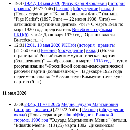
19:47
19:47, 13 мая 2026
Фиге, Карл Яковлевич
(
история
|
править
)
[6977 байт]
Резонёр
(
обсуждение
|
вклад
)
(Новая страница: «'''Карл Яковлевич Фиге''' (латыш.
''Fige Kārlis''; (1897, Рига — 22 июня 1938, Чита) —
латышский партийный деятель. <br /> С марта 1919 по
март 1920 года председатель
Витебского губкома
РКП(б)
. <br /> До января 1920 года Органы власти
Витебска|п...»)
12:01
12:01, 13 мая 2026
РКП(б)
(
история
|
править
)
[21 560 байт]
Резонёр
(
обсуждение
|
вклад
)
(Новая
страница: «'''Российская коммунистическая партия
(большевиков)''' — образована в марте ''
1918 года
'' путем
реорганизации ''«Российской социал-демократической
рабочей партии (большевиков)»''. В декабре 1925 года
переименована во ''«Всесоюзную Коммунистическую
партию (б...»)
11 мая 2026
23:46
23:46, 11 мая 2026
Медне, Эдуард Мартынович
(
история
|
править
)
[27 972 байта]
Резонёр
(
обсуждение
|
вклад
)
(Новая страница: «
thumb|Медне в Рижской
тюрьме. 1906 год
'''Эдуард Мартынович Медне''' (латыш.
''Eduards Medne''; (13 (25) марта 1882, Дикельнская