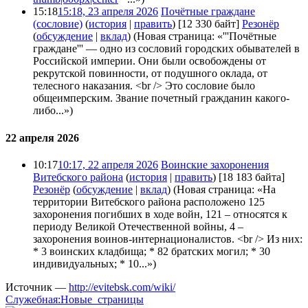
15:18
15:18, 23 апреля 2026
Почётные граждане
(сословие)
(
история
|
править
)
[12 330 байт]
Резонёр
(
обсуждение
|
вклад
)
(Новая страница: «'''Почётные
граждане''' — одно из сословий городских обывателей в
Российской империи. Они были освобождены от
рекрутской повинности, от подушного оклада, от
телесного наказания. <br /> Это сословие было
общеимперским. Звание почетный гражданин какого-
либо...»)
22 апреля 2026
10:17
10:17, 22 апреля 2026
Воинские захоронения
Витебского района
(
история
|
править
)
[18 183 байта]
Резонёр
(
обсуждение
|
вклад
)
(Новая страница: «На
территории Витебского района расположено 125
захоронения погибших в ходе войн, 121 – относятся к
периоду Великой Отечественной войны, 4 –
захоронения воинов-интернационалистов. <br /> Из них:
* 3 воинских кладбища; * 82 братских могил; * 30
индивидуальных; * 10...»)
Источник —
http://evitebsk.com/wiki/
Служебная:Новые_страницы