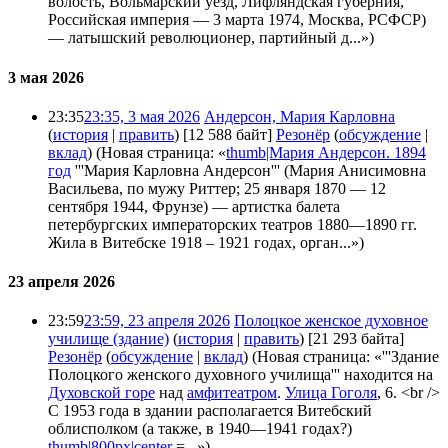
волость, Вольмарский уезд, Лифляндская губерния,
Российская империя — 3 марта 1974, Москва, РСФСР)
— латышский революционер, партийный д...»)
3 мая 2026
23:35
23:35, 3 мая 2026
Андерсон, Мария Карловна
(
история
|
править
)
[12 588 байт]
Резонёр
(
обсуждение
|
вклад
)
(Новая страница: «
thumb|Мария Андерсон. 1894
год
'''Мария Карловна Андерсон''' (Мария Анисимовна
Васильева, по мужу Риттер; 25 января 1870 — 12
сентября 1944, Фрунзе) — артистка балета
петербургских императорских театров 1880—1890 гг.
Жила в Витебске 1918 – 1921 годах, орган...»)
23 апреля 2026
23:59
23:59, 23 апреля 2026
Полоцкое женское духовное
училище (здание)
(
история
|
править
)
[21 293 байта]
Резонёр
(
обсуждение
|
вклад
)
(Новая страница: «'''Здание
Полоцкого женского духовного училища''' находится на
Духовской горе
над
амфитеатром
.
Улица Гоголя
, 6. <br />
С 1953 года в здании располагается Витебский
облисполком (а также, в 1940—1941 годах?)
thumb|800px|center
=...»)