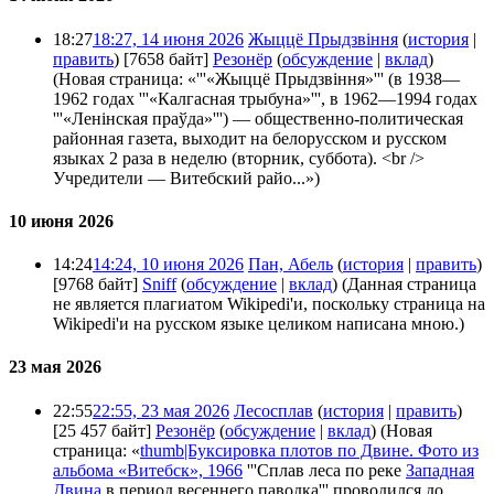
18:27
18:27, 14 июня 2026
Жыццё Прыдзвiння
(
история
|
править
)
[7658 байт]
Резонёр
(
обсуждение
|
вклад
)
(Новая страница: «'''«Жыццё Прыдзвіння»''' (в 1938—
1962 годах '''«Калгасная трыбуна»''', в 1962—1994 годах
'''«Ленінская праўда»''') — общественно-политическая
районная газета, выходит на белорусском и русском
языках 2 раза в неделю (вторник, суббота). <br />
Учредители — Витебский райо...»)
10 июня 2026
14:24
14:24, 10 июня 2026
Пан, Абель
(
история
|
править
)
[9768 байт]
Sniff
(
обсуждение
|
вклад
)
(Данная страница
не является плагиатом Wikipedi'и, поскольку страница на
Wikipedi'и на русском языке целиком написана мною.)
23 мая 2026
22:55
22:55, 23 мая 2026
Лесосплав
(
история
|
править
)
[25 457 байт]
Резонёр
(
обсуждение
|
вклад
)
(Новая
страница: «
thumb|Буксировка плотов по Двине. Фото из
альбома «Витебск», 1966
'''Сплав леса по реке
Западная
Двина
в период весеннего паводка''' проводился до