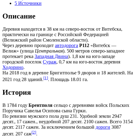
5
Источники
Описание
Деревня находится в 38 км на северо-восток от Витебска,
практически на границе с Российской Федерацией
(Велижский район Смоленской области).
Через деревню проходит
автодорога
Р112
«Витебск —
Велиж» (улица
Центральная
). 500 метров северо-западнее
протекает река
Западная Двина
). 1,8 км на юго-западе
городской поселок
Сураж
, 0,7 км на юго-восток деревня
Ходорино
.
На 2018 год в деревне Бригитполье 9 дворов и 18 жителей. На
[
1
]
2021 год 28 зданий.
. Площадь 18.01 га.
История
В 1784 году
Брентполя
сельцо с деревнями войск Польских
Поручика Савелья Осипова сына Гурки.
По ревизии мужского пола душ 231. Удобной земли 2947
десят., 17 сажен., неудобной 207 десят. 2100 сажен. Всего 3154
десят. 2117 сажен. За исключением большой
дороги
3087
[
2
]
десят. 207 саж
.