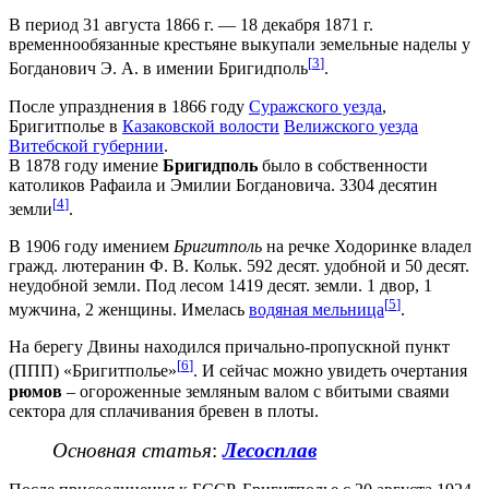
В период 31 августа 1866 г. — 18 декабря 1871 г.
временнообязанные крестьяне выкупали земельные наделы у
[
3
]
Богданович Э. А. в имении Бригидполь
.
После упразднения в 1866 году
Суражского уезда
,
Бригитполье в
Казаковской волости
Велижского уезда
Витебской губернии
.
В 1878 году имение
Бригидполь
было в собственности
католиков Рафаила и Эмилии Богдановича. 3304 десятин
[
4
]
земли
.
В 1906 году имением
Бригитполь
на речке Ходоринке владел
гражд. лютеранин Ф. В. Кольк. 592 десят. удобной и 50 десят.
неудобной земли. Под лесом 1419 десят. земли. 1 двор, 1
[
5
]
мужчина, 2 женщины. Имелась
водяная мельница
.
На берегу Двины находился причально-пропускной пункт
[
6
]
(ППП) «Бригитполье»
. И сейчас можно увидеть очертания
рюмов
– огороженные земляным валом с вбитыми сваями
сектора для сплачивания бревен в плоты.
Основная статья
:
Лесосплав