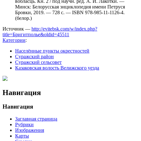
вобласць. Кн. 2 / под научн. ред. А. И. Лакотки. —
Минск: Белорусская энциклопедия имени Петруся
Бровки, 2019. — 728 с. — ISBN 978-985-11-1126-4.
(белор.)
Источник —
http://evitebsk.com/w/index.php?
title=Бригитполье&oldid=45511
Категории
:
Населённые пункты окрестностей
Суражский район
Суражский сельсовет
Казаковская волость Велижского уезда
Навигация
Навигация
Заглавная страница
Рубрики
Изображения
Карты