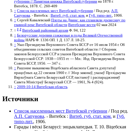
губернии //
Памятная книжка Витебской губернии
на 1878 г.
Витебск, 1878. С. 260-409
↑
Список населенных мест Витебской губернии
/ Под ред.
А.П.
Сапунова
. - Витебск :
Витеб. губ. стат. ком.
и
Губ. типо-лит.
, 1906.
↑
Сергей Кавалевский
Плоты на Двине: как сплавляли древесину по
главной реке Витебской области
Витебские вести
02 мая 2024
1
2
↑
Витебский районный архив
Ф. 94, 122
↑
Белорусские деревни сожженые в годы Великой Отечественной
войны
НАРБ Ф. 1336 ОП. 1 Д. 137 Л. 18-25.
↑
Указ Президиума Верховного Совета БССР от 16 июля 1954 г. Об
объединении сельских советов Витебской области // Сборник
законов Белорусской ССР и указов Президиума Верховного Совета
Белорусской ССР: 1938—1955 гг. — Мн.: Изд. Президиума Верхов.
Совета БССР, 1956. — 347 с.
↑
Рашэнне выканкома Віцебскага абласнога Савета дэпутатаў
працоўных ад 22 снежня 1960 г. // Збор законаў, указаў Прэзідыума
Вярхоўнага Савета Беларускай ССР, пастаноў і распараджэнняў
Савета Міністраў Беларускай ССР. — 1961, № 4 (924).
↑
2009-10-14 Витебская область
Источники
Список населенных мест Витебской губернии
/ Под ред.
А.П. Сапунова
. - Витебск :
Витеб. губ. стат. ком.
и
Губ.
типо-лит.
, 1906.
Гарады і вёскі Беларусі: энцыклапедыя. Т. 10. Віцебская