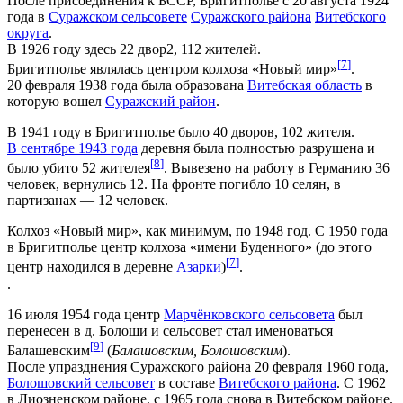
После присоединения к БССР, Бригитполье с 20 августа 1924
года в
Суражском сельсовете
Суражского района
Витебского
округа
.
В 1926 году здесь 22 двор2, 112 жителей.
[
7
]
Бригитполье являлась центром колхоза «Новый мир»
.
20 февраля 1938 года была образована
Витебская область
в
которую вошел
Суражский район
.
В 1941 году в Бригитполье было 40 дворов, 102 жителя.
В сентябре 1943 года
деревня была полностью разрушена и
[
8
]
было убито 52 жителея
. Вывезено на работу в Германию 36
человек, вернулись 12. На фронте погибло 10 селян, в
партизанах — 12 человек.
Колхоз «Новый мир», как минимум, по 1948 год. С 1950 года
в Бригитполье центр колхоза «имени Буденного» (до этого
[
7
]
центр находился в деревне
Азарки
)
.
.
16 июля 1954 года центр
Марчёнковского сельсовета
был
перенесен в д. Болоши и сельсовет стал именоваться
[
9
]
Балашевским
(
Балашовским, Болошовским
).
После упразднения Суражского района 20 февраля 1960 года,
Болошовский сельсовет
в составе
Витебского района
. С 1962
в Лиозненском районе, с 1965 года снова в Витебском районе.