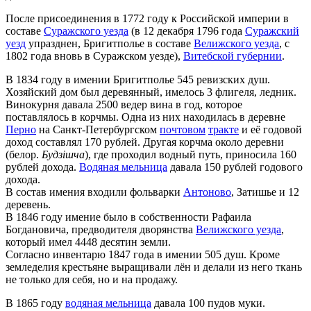
После присоединения в 1772 году к Российской империи в
составе
Суражского уезда
(в 12 декабря 1796 года
Суражский
уезд
упразднен, Бригитполье в составе
Велижского уезда
, с
1802 года вновь в Суражском уезде),
Витебской губернии
.
В 1834 году в имении Бригитполье 545 ревизских душ.
Хозяйский дом был деревянный, имелось 3 флигеля, ледник.
Винокурня давала 2500 ведер вина в год, которое
поставлялось в корчмы. Одна из них находилась в деревне
Перно
на Санкт-Петербургском
почтовом
тракте
и её годовой
доход составлял 170 рублей. Другая корчма около деревни
(белор.
Будзішча
), где проходил водный путь, приносила 160
рублей дохода.
Водяная мельница
давала 150 рублей годового
дохода.
В состав имения входили фольварки
Антоново
, Затишье и 12
деревень.
В 1846 году имение было в собственности Рафаила
Богдановича, предводителя дворянства
Велижского уезда
,
который имел 4448 десятин земли.
Согласно инвентарю 1847 года в имении 505 душ. Кроме
земледелия крестьяне выращивали лён и делали из него ткань
не только для себя, но и на продажу.
В 1865 году
водяная мельница
давала 100 пудов муки.