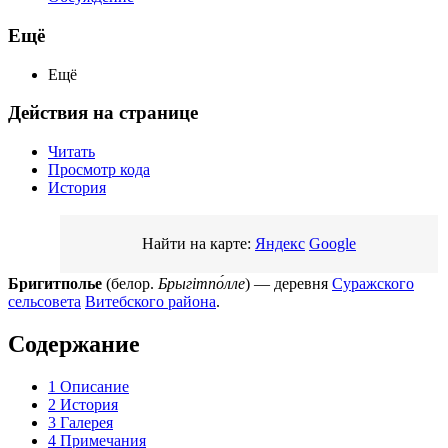
Ещё
Ещё
Действия на странице
Читать
Просмотр кода
История
Найти на карте:
Яндекс
Google
Бригитполье
(белор.
Брыгітпо́лле
) — деревня
Суражского
сельсовета
Витебского района
.
Содержание
1
Описание
2
История
3
Галерея
4
Примечания